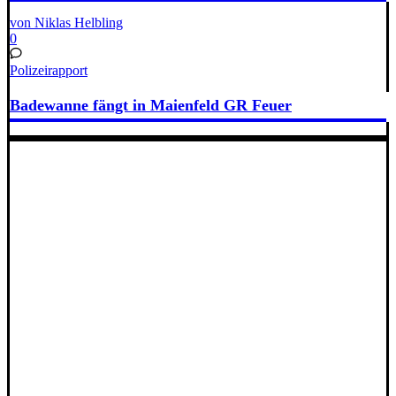
von Niklas Helbling
0
Polizeirapport
Badewanne fängt in Maienfeld GR Feuer