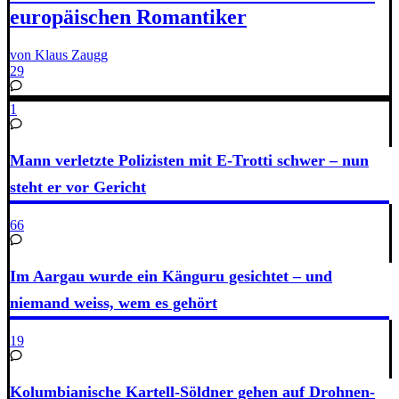
europäischen Romantiker
von Klaus Zaugg
29
1
Mann verletzte Polizisten mit E-Trotti schwer – nun
steht er vor Gericht
66
Im Aargau wurde ein Känguru gesichtet – und
niemand weiss, wem es gehört
19
Kolumbianische Kartell-Söldner gehen auf Drohnen-