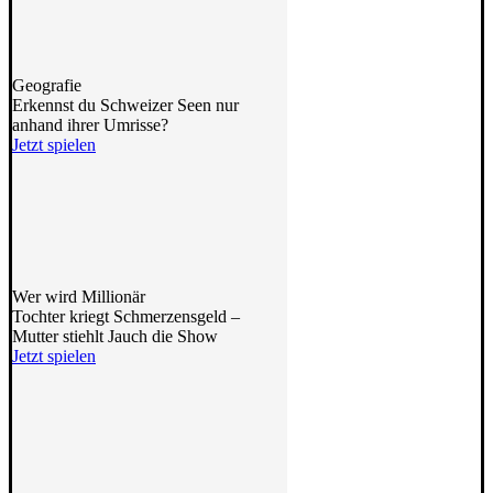
Geografie
Erkennst du Schweizer Seen nur
anhand ihrer Umrisse?
Jetzt spielen
Wer wird Millionär
Tochter kriegt Schmerzensgeld –
Mutter stiehlt Jauch die Show
Jetzt spielen