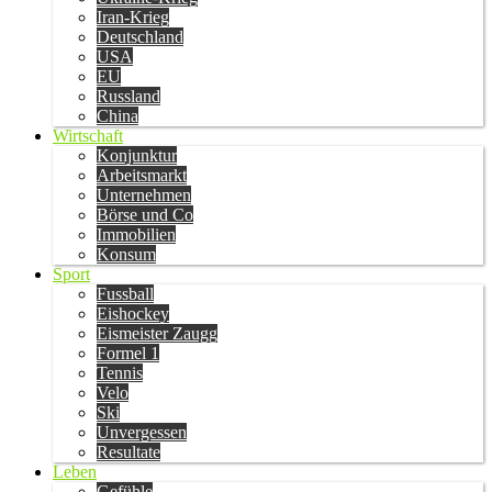
Iran-Krieg
Deutschland
USA
EU
Russland
China
Wirtschaft
Konjunktur
Arbeitsmarkt
Unternehmen
Börse und Co
Immobilien
Konsum
Sport
Fussball
Eishockey
Eismeister Zaugg
Formel 1
Tennis
Velo
Ski
Unvergessen
Resultate
Leben
Gefühle