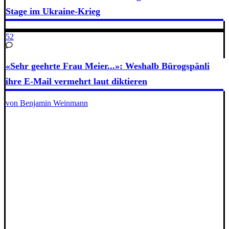
Stage im Ukraine-Krieg
52
«Sehr geehrte Frau Meier...»: Weshalb Bürogspänli
ihre E-Mail vermehrt laut diktieren
von Benjamin Weinmann