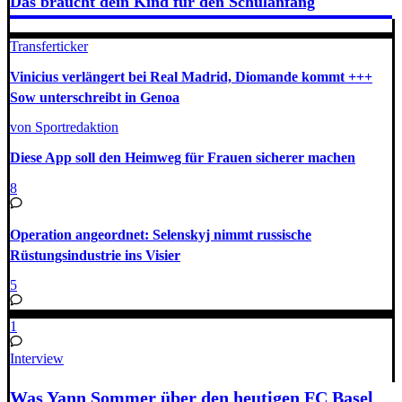
Das braucht dein Kind für den Schulanfang
Transferticker
Vinicius verlängert bei Real Madrid, Diomande kommt +++
Sow unterschreibt in Genoa
von Sportredaktion
Diese App soll den Heimweg für Frauen sicherer machen
8
Operation angeordnet: Selenskyj nimmt russische
Rüstungsindustrie ins Visier
5
1
Interview
Was Yann Sommer über den heutigen FC Basel