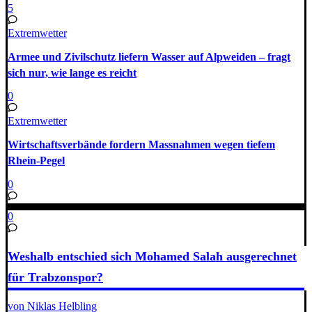
5
Extremwetter
Armee und Zivilschutz liefern Wasser auf Alpweiden – fragt
sich nur, wie lange es reicht
0
Extremwetter
Wirtschaftsverbände fordern Massnahmen wegen tiefem
Rhein-Pegel
0
0
Weshalb entschied sich Mohamed Salah ausgerechnet
für Trabzonspor?
von Niklas Helbling