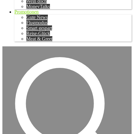
Wein doch
MoneyTalks
Promotionen
Gute News
Flugmodus
Smart gespart
Reise-Glück
Meat & Greet