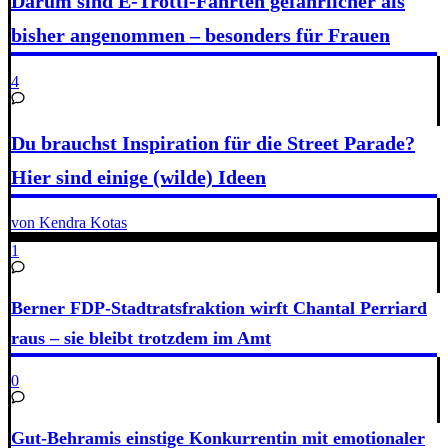
Darum sind E-Trotti-Fahrten gefährlicher als
bisher angenommen – besonders für Frauen
4
Du brauchst Inspiration für die Street Parade?
Hier sind einige (wilde) Ideen
von Kendra Kotas
1
Berner FDP-Stadtratsfraktion wirft Chantal Perriard
raus – sie bleibt trotzdem im Amt
0
Gut-Behramis einstige Konkurrentin mit emotionaler