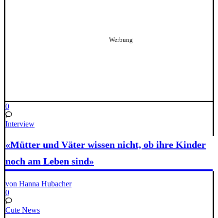
0
Interview
«Mütter und Väter wissen nicht, ob ihre Kinder
noch am Leben sind»
von Hanna Hubacher
0
Cute News