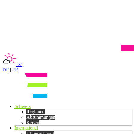
18°
DE
|
FR
Schweiz
Regionen
Abstimmungen
Reisen
International
Ukraine-Krieg