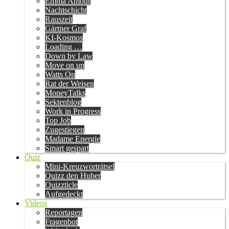
Emma Amour
Nachtschicht
Rauszeit
Gärtner Graf
KI-Kosmos
Loading …
Down by Law
Move on up
Watts On
Rat der Weisen
MoneyTalks
Sektenblog
Work in Progress
Top Job
Zugestiegen
Madame Energie
Smart gespart
Quiz
Mini-Kreuzworträtsel
Quizz den Huber
Quizzticle
Aufgedeckt
Videos
Reportagen
Fragenbot