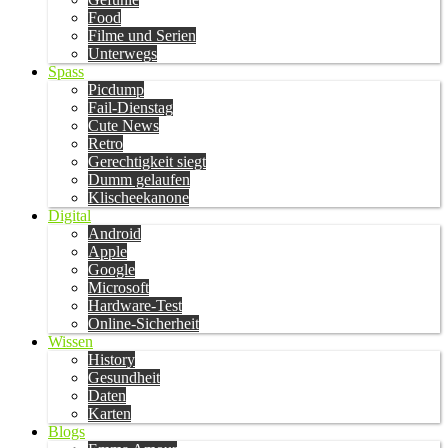
Food
Filme und Serien
Unterwegs
Spass
Picdump
Fail-Dienstag
Cute News
Retro
Gerechtigkeit siegt
Dumm gelaufen
Klischeekanone
Digital
Android
Apple
Google
Microsoft
Hardware-Test
Online-Sicherheit
Wissen
History
Gesundheit
Daten
Karten
Blogs