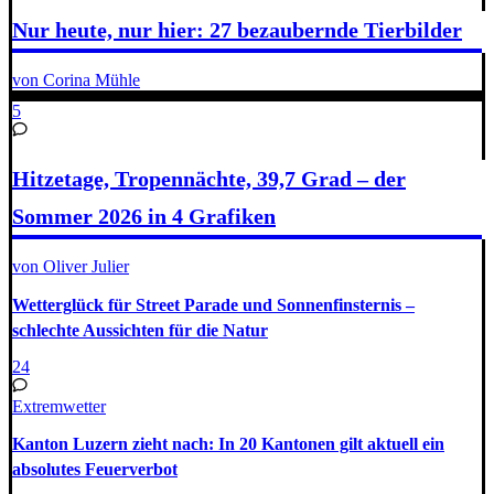
Nur heute, nur hier: 27 bezaubernde Tierbilder
von Corina Mühle
5
Hitzetage, Tropennächte, 39,7 Grad – der
Sommer 2026 in 4 Grafiken
von Oliver Julier
Wetterglück für Street Parade und Sonnenfinsternis –
schlechte Aussichten für die Natur
24
Extremwetter
Kanton Luzern zieht nach: In 20 Kantonen gilt aktuell ein
absolutes Feuerverbot