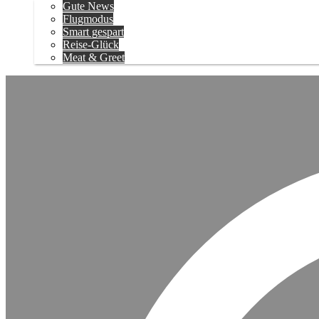
Gute News
Flugmodus
Smart gespart
Reise-Glück
Meat & Greet