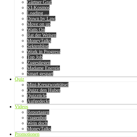
Gärtner Graf
KI-Kosmos
Loading …
Down by Law
Move on up
Watts On
Rat der Weisen
MoneyTalks
Sektenblog
Work in Progress
Top Job
Zugestiegen
Madame Energie
Smart gespart
Quiz
Mini-Kreuzworträtsel
Quizz den Huber
Quizzticle
Aufgedeckt
Videos
Reportagen
Fragenbot
Wein doch
MoneyTalks
Promotionen