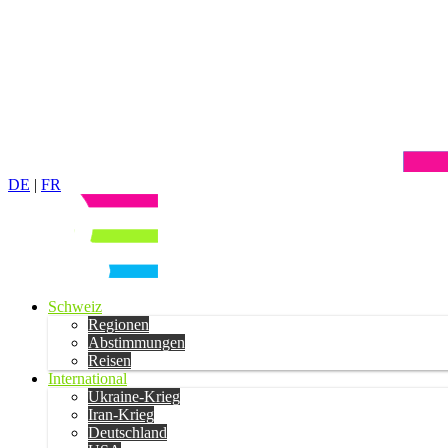
DE
|
FR
Schweiz
Regionen
Abstimmungen
Reisen
International
Ukraine-Krieg
Iran-Krieg
Deutschland