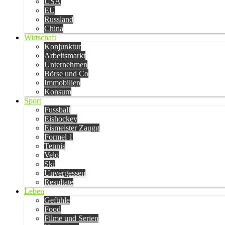
USA
EU
Russland
China
Wirtschaft
Konjunktur
Arbeitsmarkt
Unternehmen
Börse und Co
Immobilien
Konsum
Sport
Fussball
Eishockey
Eismeister Zaugg
Formel 1
Tennis
Velo
Ski
Unvergessen
Resultate
Leben
Gefühle
Food
Filme und Serien