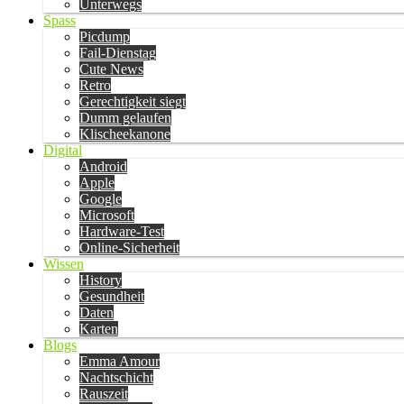
Unterwegs
Spass
Picdump
Fail-Dienstag
Cute News
Retro
Gerechtigkeit siegt
Dumm gelaufen
Klischeekanone
Digital
Android
Apple
Google
Microsoft
Hardware-Test
Online-Sicherheit
Wissen
History
Gesundheit
Daten
Karten
Blogs
Emma Amour
Nachtschicht
Rauszeit