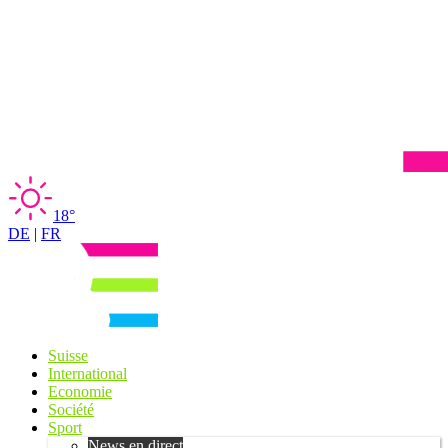
18°
DE
|
FR
Suisse
International
Economie
Société
Sport
News en direct