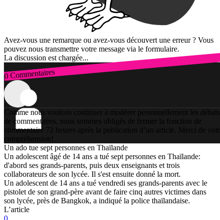
Avez-vous une remarque ou avez-vous découvert une erreur ? Vous
pouvez nous transmettre votre message via le formulaire.
La discussion est chargée...
0 Commentaires
Connexion
Comme nous voulons continuer à modérer personnellement les débats
de commentaires, nous sommes obligés de fermer la fonction de
commentaire 72 heures après la publication d’un article. Merci de vot
compréhension!
Un ado tue sept personnes en Thaïlande
Un adolescent âgé de 14 ans a tué sept personnes en Thaïlande:
d'abord ses grands-parents, puis deux enseignants et trois
collaborateurs de son lycée. Il s'est ensuite donné la mort.
Un adolescent de 14 ans a tué vendredi ses grands-parents avec le
pistolet de son grand-père avant de faire cinq autres victimes dans
son lycée, près de Bangkok, a indiqué la police thaïlandaise.
L’article
0