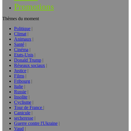
Promotions
Thèmes du moment
Politique
Climat
Animaux
Santé
Cinéma
Etats-Unis
Donald Trump
Réseaux sociaux
Justice
Films
Fribourg
Italie
Russie
Insolite
Cyclisme
Tour de France
Canicule
secheresse
Guerre contre l'Ukraine
Vaud