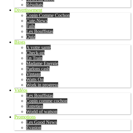
Résultats
Divertissement
Copin Comme Cochon
Cute-News
Fails
Les Bouffistas
Quiz
Blogs
A votre santé
Check-up
En Train
Madame Energie
Parlons cash
Vintage
Watts On
Work in progress
Vidéos
Les Bouffistas
Copin comme cochon
Entretien
World of watson
Promotions
Les Good News
Évasion