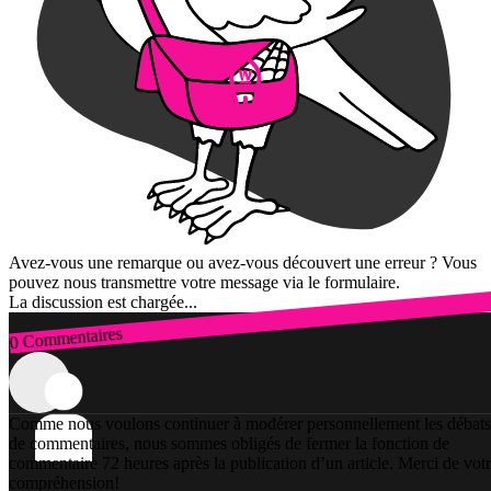
Avez-vous une remarque ou avez-vous découvert une erreur ? Vous
pouvez nous transmettre votre message via le formulaire.
La discussion est chargée...
0 Commentaires
Connexion
Comme nous voulons continuer à modérer personnellement les débats
de commentaires, nous sommes obligés de fermer la fonction de
commentaire 72 heures après la publication d’un article. Merci de vot
compréhension!