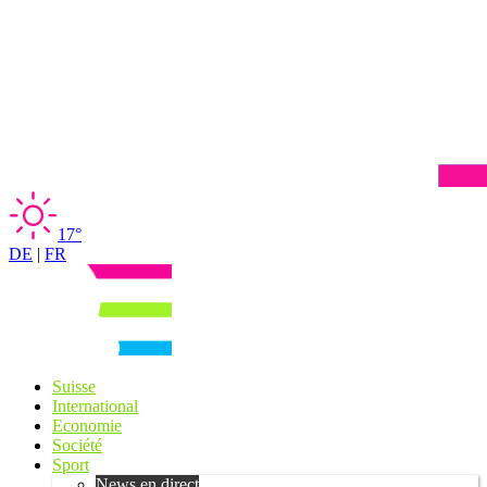
17°
DE
|
FR
Suisse
International
Economie
Société
Sport
News en direct