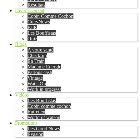
Résultats
Divertissement
Copin Comme Cochon
Cute-News
Fails
Les Bouffistas
Quiz
Blogs
A votre santé
Check-up
En Train
Madame Energie
Parlons cash
Vintage
Watts On
Work in progress
Vidéos
Les Bouffistas
Copin comme cochon
Entretien
World of watson
Promotions
Les Good News
Évasion