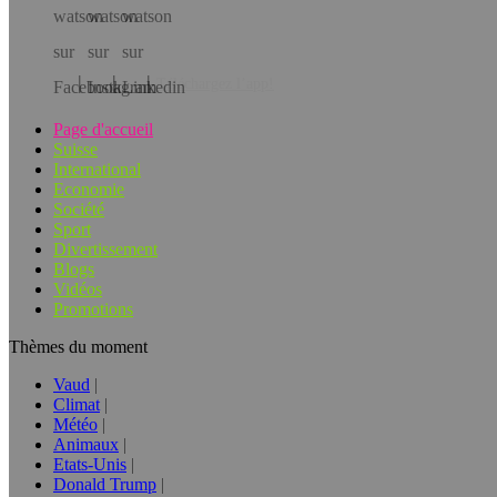
Téléchargez l’app!
Page d'accueil
Suisse
International
Economie
Société
Sport
Divertissement
Blogs
Vidéos
Promotions
Thèmes du moment
Vaud
Climat
Météo
Animaux
Etats-Unis
Donald Trump