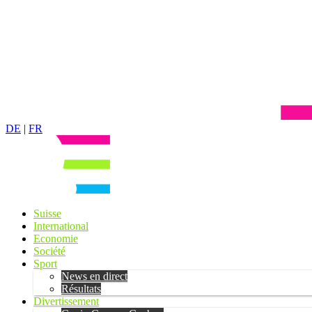
DE
|
FR
Suisse
International
Economie
Société
Sport
News en direct
Résultats
Divertissement