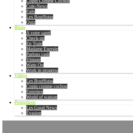
Copin Comme Cochon
Cute-News
Fails
Les Bouffistas
Quiz
Blogs
A votre santé
Check-up
En Train
Madame Energie
Parlons cash
Vintage
Watts On
Work in progress
Vidéos
Les Bouffistas
Copin comme cochon
Entretien
World of watson
Promotions
Les Good News
Évasion