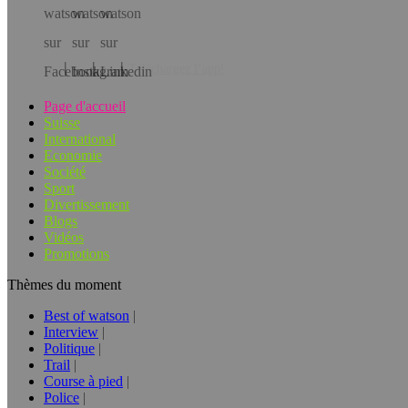
Téléchargez l’app!
Page d'accueil
Suisse
International
Economie
Société
Sport
Divertissement
Blogs
Vidéos
Promotions
Thèmes du moment
Best of watson
Interview
Politique
Trail
Course à pied
Police