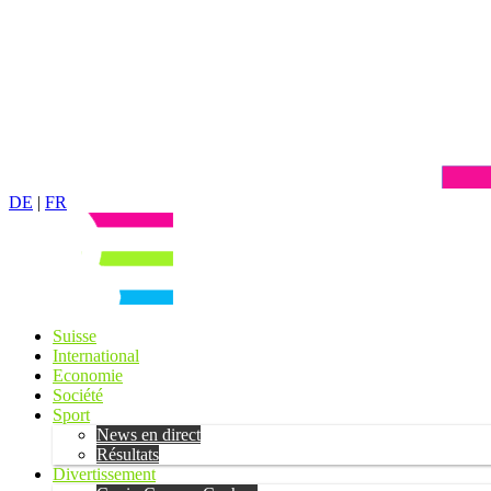
DE
|
FR
Suisse
International
Economie
Société
Sport
News en direct
Résultats
Divertissement