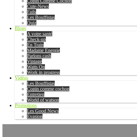
Copin Comme Cochon
Cute-News
Fails
Les Bouffistas
Quiz
Blogs
A votre santé
Check-up
En Train
Madame Energie
Parlons cash
Vintage
Watts On
Work in progress
Vidéos
Les Bouffistas
Copin comme cochon
Entretien
World of watson
Promotions
Les Good News
Évasion