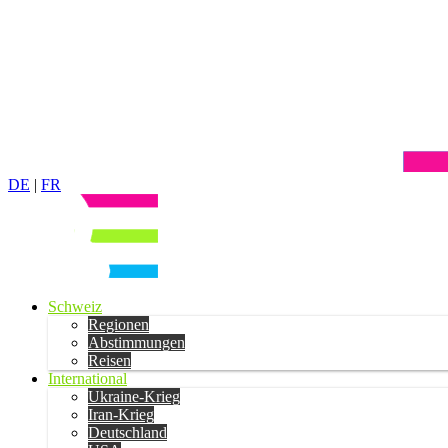
DE
|
FR
Schweiz
Regionen
Abstimmungen
Reisen
International
Ukraine-Krieg
Iran-Krieg
Deutschland