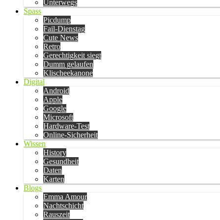
Unterwegs
Spass
Picdump
Fail-Dienstag
Cute News
Retro
Gerechtigkeit siegt
Dumm gelaufen
Klischeekanone
Digital
Android
Apple
Google
Microsoft
Hardware-Test
Online-Sicherheit
Wissen
History
Gesundheit
Daten
Karten
Blogs
Emma Amour
Nachtschicht
Rauszeit