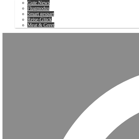
Gute News
Flugmodus
Smart gespart
Reise-Glück
Meat & Greet