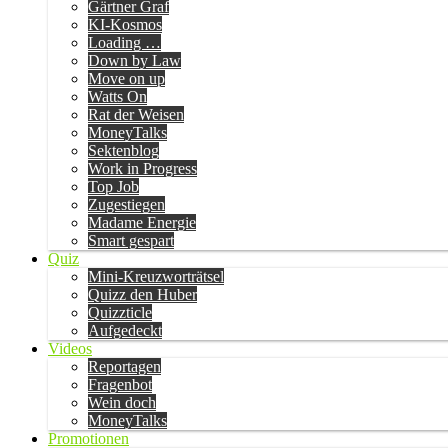
Gärtner Graf
KI-Kosmos
Loading …
Down by Law
Move on up
Watts On
Rat der Weisen
MoneyTalks
Sektenblog
Work in Progress
Top Job
Zugestiegen
Madame Energie
Smart gespart
Quiz
Mini-Kreuzworträtsel
Quizz den Huber
Quizzticle
Aufgedeckt
Videos
Reportagen
Fragenbot
Wein doch
MoneyTalks
Promotionen