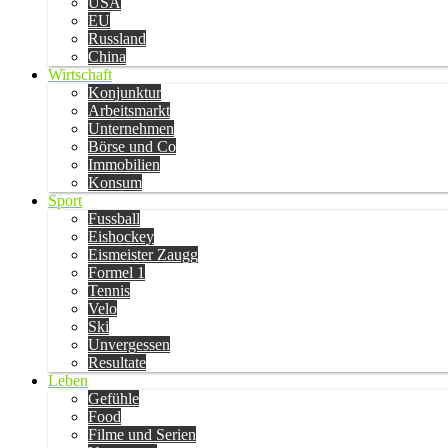
USA
EU
Russland
China
Wirtschaft
Konjunktur
Arbeitsmarkt
Unternehmen
Börse und Co
Immobilien
Konsum
Sport
Fussball
Eishockey
Eismeister Zaugg
Formel 1
Tennis
Velo
Ski
Unvergessen
Resultate
Leben
Gefühle
Food
Filme und Serien