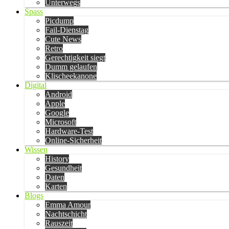
Unterwegs
Spass
Picdump
Fail-Dienstag
Cute News
Retro
Gerechtigkeit siegt
Dumm gelaufen
Klischeekanone
Digital
Android
Apple
Google
Microsoft
Hardware-Test
Online-Sicherheit
Wissen
History
Gesundheit
Daten
Karten
Blogs
Emma Amour
Nachtschicht
Rauszeit