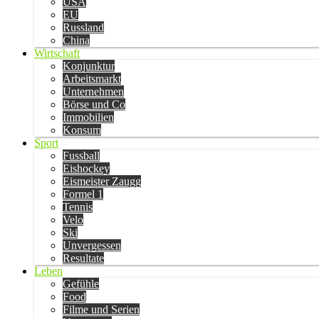
USA
EU
Russland
China
Wirtschaft
Konjunktur
Arbeitsmarkt
Unternehmen
Börse und Co
Immobilien
Konsum
Sport
Fussball
Eishockey
Eismeister Zaugg
Formel 1
Tennis
Velo
Ski
Unvergessen
Resultate
Leben
Gefühle
Food
Filme und Serien