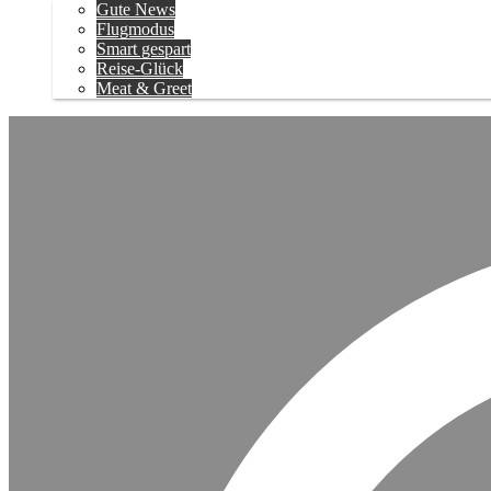
Gute News
Flugmodus
Smart gespart
Reise-Glück
Meat & Greet