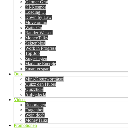
Gärtner Graf
KI-Kosmos
Loading …
Down by Law
Move on up
Watts On
Rat der Weisen
MoneyTalks
Sektenblog
Work in Progress
Top Job
Zugestiegen
Madame Energie
Smart gespart
Quiz
Mini-Kreuzworträtsel
Quizz den Huber
Quizzticle
Aufgedeckt
Videos
Reportagen
Fragenbot
Wein doch
MoneyTalks
Promotionen