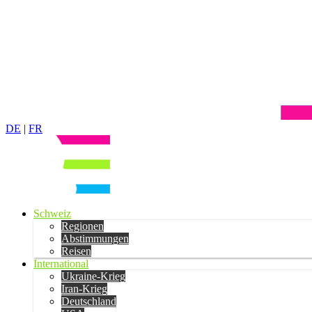
DE
|
FR
Schweiz
Regionen
Abstimmungen
Reisen
International
Ukraine-Krieg
Iran-Krieg
Deutschland