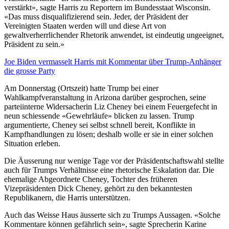
verstärkt», sagte Harris zu Reportern im Bundesstaat Wisconsin.
«Das muss disqualifizierend sein. Jeder, der Präsident der
Vereinigten Staaten werden will und diese Art von
gewaltverherrlichender Rhetorik anwendet, ist eindeutig ungeeignet,
Präsident zu sein.»
Joe Biden vermasselt Harris mit Kommentar über Trump-Anhänger
die grosse Party
Am Donnerstag (Ortszeit) hatte Trump bei einer
Wahlkampfveranstaltung in Arizona darüber gesprochen, seine
parteiinterne Widersacherin Liz Cheney bei einem Feuergefecht in
neun schiessende «Gewehrläufe» blicken zu lassen. Trump
argumentierte, Cheney sei selbst schnell bereit, Konflikte in
Kampfhandlungen zu lösen; deshalb wolle er sie in einer solchen
Situation erleben.
Die Äusserung nur wenige Tage vor der Präsidentschaftswahl stellte
auch für Trumps Verhältnisse eine rhetorische Eskalation dar. Die
ehemalige Abgeordnete Cheney, Tochter des früheren
Vizepräsidenten Dick Cheney, gehört zu den bekanntesten
Republikanern, die Harris unterstützen.
Auch das Weisse Haus äusserte sich zu Trumps Aussagen. «Solche
Kommentare können gefährlich sein», sagte Sprecherin Karine