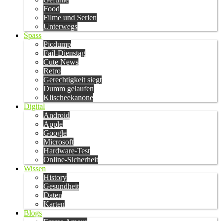
Food
Filme und Serien
Unterwegs
Spass
Picdump
Fail-Dienstag
Cute News
Retro
Gerechtigkeit siegt
Dumm gelaufen
Klischeekanone
Digital
Android
Apple
Google
Microsoft
Hardware-Test
Online-Sicherheit
Wissen
History
Gesundheit
Daten
Karten
Blogs