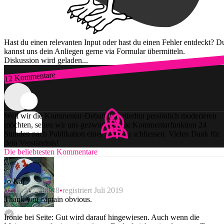
Hast du einen relevanten Input oder hast du einen Fehler entdeckt? D
kannst uns dein Anliegen gerne via Formular übermitteln.
Diskussion wird geladen...
12 Kommentare
Zum Login
Weil wir die Kommentar-Debatten weiterhin persönlich moderieren
möchten, sehen wir uns gezwungen, die Kommentarfunktion 24
Stunden nach Publikation einer Story zu schliessen. Vielen Dank für
dein Verständnis!
Die beliebtesten Kommentare
Jo Kaj
02.11.2024 00:38
registriert Juli 2019
Thank you captain obvious.
Ironie bei Seite: Gut wird darauf hingewiesen. Auch wenn die