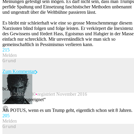
Meinungen gefestigt sein mögen. Es darf nicht sein, dass man Trumps
perfide Spaltung und Einsetzung faschistischer Methoden unbenannt
und ungestraft über die Weltbühne passieren lässt.
Es bleibt mir schleierhaft wie eine so grosse Menschenmenge diesem
Narzissten blind folgen und folge leisten. Er verkörpert die Inexistenz
des Gewissens und fördert Hass, Egoismus und Habgier in der Masse
einfach nur schrecklich. Mir unverständlich wie man sich so
gemeinschaftlich in Pessimismus verlieren kann.
21
5
Melden
Zum Kommentar
bcZcity
01.11.2024 23:30
registriert November 2016
Beitrag melden
„eindeutig ungeeignet“
Als POTUS, wenn es um Trump geht, eigentlich schon seit 8 Jahren.
20
5
Melden