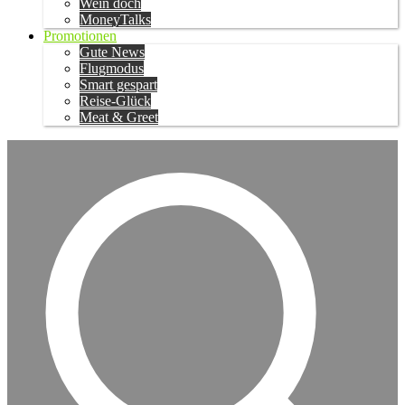
Wein doch
MoneyTalks
Promotionen
Gute News
Flugmodus
Smart gespart
Reise-Glück
Meat & Greet