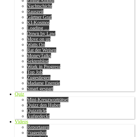
Emma Amour
Nachtschicht
Rauszeit
Gärtner Graf
KI-Kosmos
Loading …
Down by Law
Move on up
Watts On
Rat der Weisen
MoneyTalks
Sektenblog
Work in Progress
Top Job
Zugestiegen
Madame Energie
Smart gespart
Quiz
Mini-Kreuzworträtsel
Quizz den Huber
Quizzticle
Aufgedeckt
Videos
Reportagen
Fragenbot