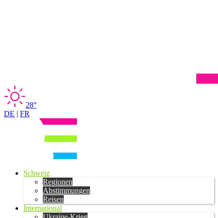
28°
DE
|
FR
Schweiz
Regionen
Abstimmungen
Reisen
International
Ukraine-Krieg