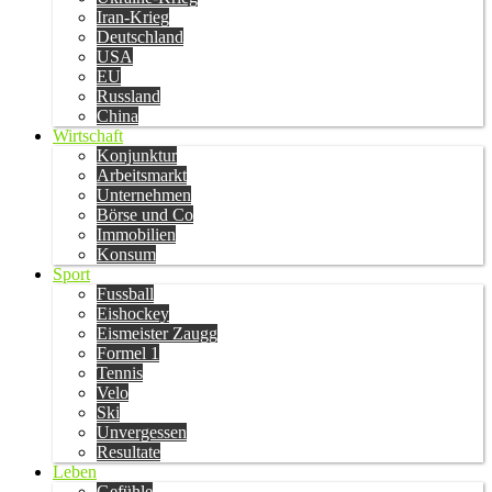
Iran-Krieg
Deutschland
USA
EU
Russland
China
Wirtschaft
Konjunktur
Arbeitsmarkt
Unternehmen
Börse und Co
Immobilien
Konsum
Sport
Fussball
Eishockey
Eismeister Zaugg
Formel 1
Tennis
Velo
Ski
Unvergessen
Resultate
Leben
Gefühle