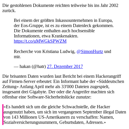
Die gestohlenen Dokumente reichten teilweise bis ins Jahr 2002
zurück.
Bei einem der größten Inkassounternehmen in Europa,
der Eos-Gruppe, ist es zu einem Datenleck gekommen.
Die Dokumente enthalten auch hochsensible
Informationen, etwa Krankenakten.
https://t.co/uMWGkSPWZM
Recherche von Kristiana Ludwig,
@SimonHurtz
und
mir.
— hakan (@hatr)
27. Dezember 2017
Die brisanten Daten wurden laut Bericht bei einem Hackerangriff
auf Firmen-Server erbeutet: Ein Informant habe der «Süddeutschen
Zeitung» Anfang April mehr als 33'000 Dateien zugespielt,
insgesamt drei Gigabyte. Der oder die Angreifer machten sich
offenbar eine Software-Sicherheitslücke zunutze:
«Es handelt sich um die gleiche Schwachstelle, die Hacker
ausgenutzt haben, um sich im vergangenen September illegal Daten
von 143 Millionen US-Amerikanern zu verschaffen: Namen,
Sozialversicherungsnummern, Geburtsdaten, Adressen.»