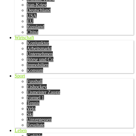
Iran-Krieg
Deutschland
USA
EU
Russland
China
Wirtschaft
Konjunktur
Arbeitsmarkt
Unternehmen
Börse und Co
Immobilien
Konsum
Sport
Fussball
Eishockey
Eismeister Zaugg
Formel 1
Tennis
Velo
Ski
Unvergessen
Resultate
Leben
Gefühle