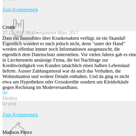
Zum Kommentar
Crissie
27.12.2017 08:40
registriert März 2017
Beitrag melden
Dass ein Inassobüro über Krankenakten verfügt, ist ein Skandal!
Eigentlich wundert es mich jedoch nicht, denn "unter der Hand"
werden offenbar immer noch Informationen ausgetauscht, die
eigentlich dem Datenschutz unterstehen. Vor vielen Jahren gab es ein
in Liechtenstein ansässige Firma, die bei Nachfrage zur
Kreditwürdigkeit von Kunden tatsächlich einen halben Lebenslauf
lieferte. Ausser Zahlungsmoral war da auch das Verhalten, die
Wohnsituation und weitere Details enthalten. Und da ging es nicht
etwa um Hypotheken oder Grosskredite sondern um Kleiderkäufe
gegen Rechnung im Modeversandhaus.
0
0
Melden
Zum Kommentar
Madison Pierce