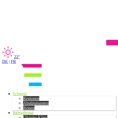
22°
DE
|
FR
Schweiz
Regionen
Abstimmungen
Reisen
International
Ukraine-Krieg