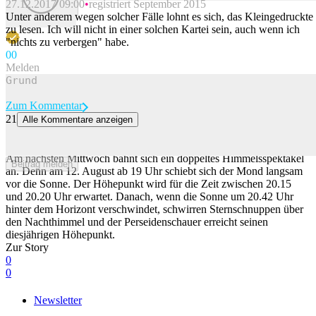
27.12.2017 09:00
registriert September 2015
Beitrag melden
Unter anderem wegen solcher Fälle lohnt es sich, das Kleingedruckte
zu lesen. Ich will nicht in einer solchen Kartei sein, auch wenn ich
"nichts zu verbergen" habe.
0
0
Melden
Zum Kommentar
21
Alle Kommentare anzeigen
Warum du nicht versuchen solltest, die Sonnenfinsternis zu
fotografieren
Am nächsten Mittwoch bahnt sich ein doppeltes Himmelsspektakel
Beitrag melden
an. Denn am 12. August ab 19 Uhr schiebt sich der Mond langsam
vor die Sonne. Der Höhepunkt wird für die Zeit zwischen 20.15
und 20.20 Uhr erwartet. Danach, wenn die Sonne um 20.42 Uhr
hinter dem Horizont verschwindet, schwirren Sternschnuppen über
den Nachthimmel und der Perseidenschauer erreicht seinen
diesjährigen Höhepunkt.
Zur Story
0
0
Newsletter