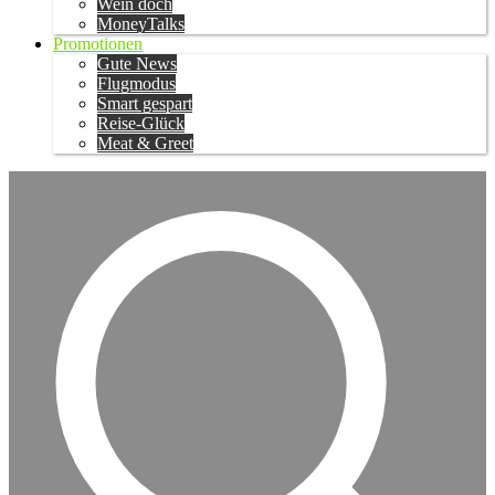
Wein doch
MoneyTalks
Promotionen
Gute News
Flugmodus
Smart gespart
Reise-Glück
Meat & Greet