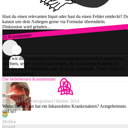
Hast du einen relevanten Input oder hast du einen Fehler entdeckt? D
kannst uns dein Anliegen gerne via Formular übermitteln.
Diskussion wird geladen...
21 Kommentare
Zum Login
Weil wir die Kommentar-Debatten weiterhin persönlich moderieren
möchten, sehen wir uns gezwungen, die Kommentarfunktion 24
Stunden nach Publikation einer Story zu schliessen. Vielen Dank für
dein Verständnis!
Die beliebtesten Kommentare
Homelander
27.12.2017 08:01
registriert Oktober 2014
Wieso bitte schön hat ein Inkassobüro Krankenakten? Arztgeheimnis
und so?
0
0
Melden