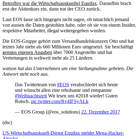
Betroffen war die Wirtschaftsauskunftei Equifax
. Daraufhin brach
erst der Aktienkurs ein, dann trat der CEO zurück.
Laut EOS lasse sich hingegen nicht sagen, ob tatsächlich jemand
von aussen die Daten gestohlen habe, oder ob sie von einem Insider,
respektive Mitarbeiter, illegal weitergegeben wurden.
Die EOS-Gruppe gehört zum Versandhandelskonzern Otto und hat
letztes Jahr mehr als 660 Millionen Euro umgesetzt. Sie beschäftigt
gemäss eigenen Angaben
über 7000 Angestellte und hat
Vertretungen in weltweit mehr als 25 Ländern.
watson hat das Unternehmen um eine Stellungnahme gebeten. Die
Antwort steht noch aus.
Das Twitterteam von
#EOS
verabschiedet sich heute
und wünscht allen eine erholsame und entspannte
#Weihnachtszeit
Wir lesen uns #2018 wieder! Guten
Rutsch.
pic.twitter.com/Rv4IFSyALk
— EOS Group (@eos_solutions)
22. Dezember 2017
(dsc)
US-Wirtschaftsauskunft-Dienst Equifax meldet Mega-Hacker-
Attacke