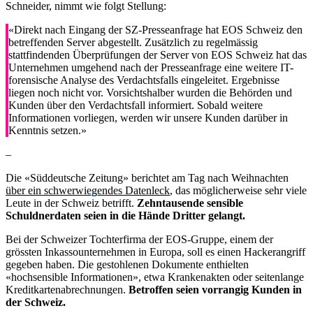
Schneider, nimmt wie folgt Stellung:
«Direkt nach Eingang der SZ-Presseanfrage hat EOS Schweiz den
betreffenden Server abgestellt. Zusätzlich zu regelmässig
stattfindenden Überprüfungen der Server von EOS Schweiz hat das
Unternehmen umgehend nach der Presseanfrage eine weitere IT-
forensische Analyse des Verdachtsfalls eingeleitet. Ergebnisse
liegen noch nicht vor. Vorsichtshalber wurden die Behörden und
Kunden über den Verdachtsfall informiert. Sobald weitere
Informationen vorliegen, werden wir unsere Kunden darüber in
Kenntnis setzen.»
–
Die «Süddeutsche Zeitung» berichtet am Tag nach Weihnachten
über ein schwerwiegendes Datenleck
, das möglicherweise sehr viele
Leute in der Schweiz betrifft.
Zehntausende sensible
Schuldnerdaten seien in die Hände Dritter gelangt.
Bei der Schweizer Tochterfirma der EOS-Gruppe, einem der
grössten Inkassounternehmen in Europa, soll es einen Hackerangriff
gegeben haben. Die gestohlenen Dokumente enthielten
«hochsensible Informationen», etwa Krankenakten oder seitenlange
Kreditkartenabrechnungen.
Betroffen seien vorrangig Kunden in
der Schweiz.