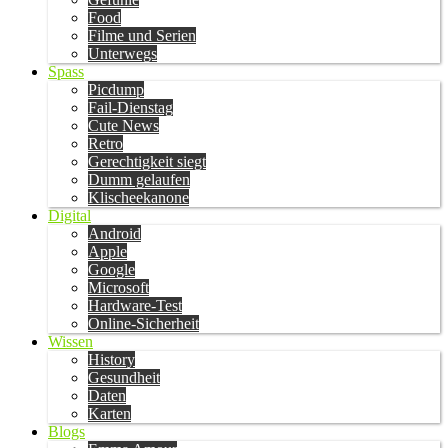
Food
Filme und Serien
Unterwegs
Spass
Picdump
Fail-Dienstag
Cute News
Retro
Gerechtigkeit siegt
Dumm gelaufen
Klischeekanone
Digital
Android
Apple
Google
Microsoft
Hardware-Test
Online-Sicherheit
Wissen
History
Gesundheit
Daten
Karten
Blogs