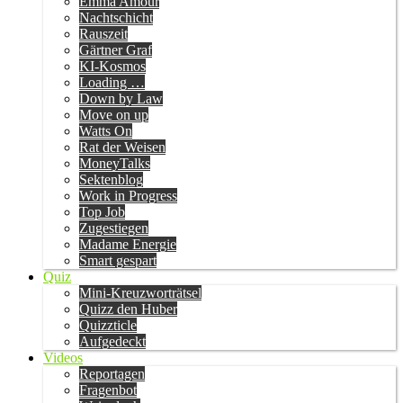
Emma Amour
Nachtschicht
Rauszeit
Gärtner Graf
KI-Kosmos
Loading …
Down by Law
Move on up
Watts On
Rat der Weisen
MoneyTalks
Sektenblog
Work in Progress
Top Job
Zugestiegen
Madame Energie
Smart gespart
Quiz
Mini-Kreuzworträtsel
Quizz den Huber
Quizzticle
Aufgedeckt
Videos
Reportagen
Fragenbot