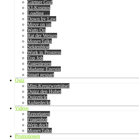
Gärtner Graf
KI-Kosmos
Loading …
Down by Law
Move on up
Watts On
Rat der Weisen
MoneyTalks
Sektenblog
Work in Progress
Top Job
Zugestiegen
Madame Energie
Smart gespart
Quiz
Mini-Kreuzworträtsel
Quizz den Huber
Quizzticle
Aufgedeckt
Videos
Reportagen
Fragenbot
Wein doch
MoneyTalks
Promotionen