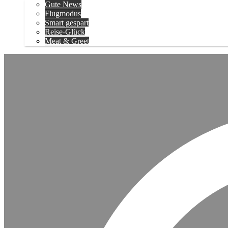
Gute News
Flugmodus
Smart gespart
Reise-Glück
Meat & Greet