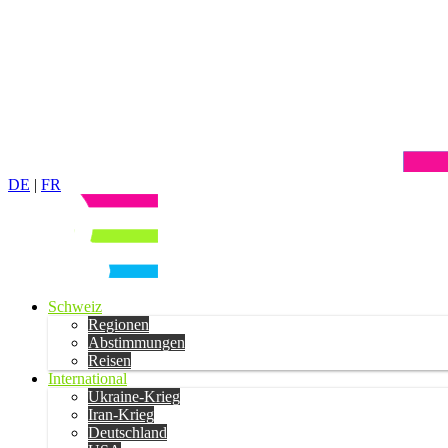
DE
|
FR
Schweiz
Regionen
Abstimmungen
Reisen
International
Ukraine-Krieg
Iran-Krieg
Deutschland