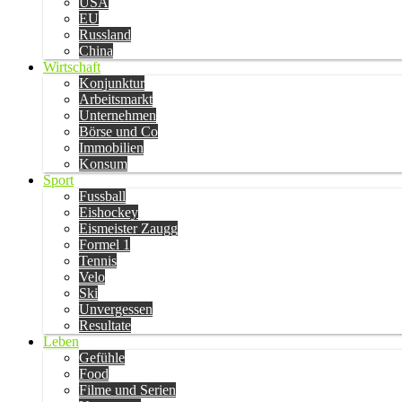
USA
EU
Russland
China
Wirtschaft
Konjunktur
Arbeitsmarkt
Unternehmen
Börse und Co
Immobilien
Konsum
Sport
Fussball
Eishockey
Eismeister Zaugg
Formel 1
Tennis
Velo
Ski
Unvergessen
Resultate
Leben
Gefühle
Food
Filme und Serien