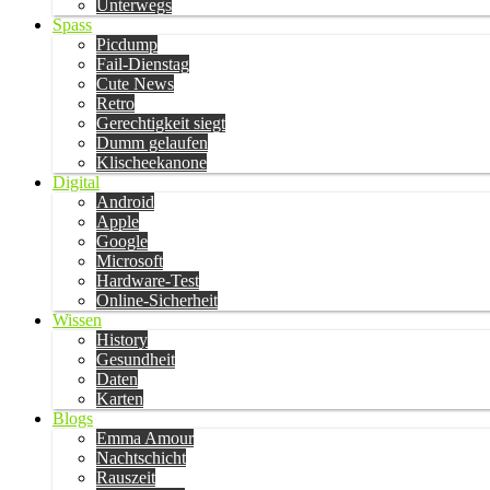
Unterwegs
Spass
Picdump
Fail-Dienstag
Cute News
Retro
Gerechtigkeit siegt
Dumm gelaufen
Klischeekanone
Digital
Android
Apple
Google
Microsoft
Hardware-Test
Online-Sicherheit
Wissen
History
Gesundheit
Daten
Karten
Blogs
Emma Amour
Nachtschicht
Rauszeit