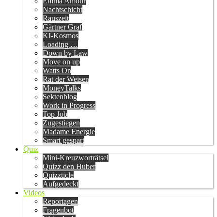
Emma Amour
Nachtschicht
Rauszeit
Gärtner Graf
KI-Kosmos
Loading …
Down by Law
Move on up
Watts On
Rat der Weisen
MoneyTalks
Sektenblog
Work in Progress
Top Job
Zugestiegen
Madame Energie
Smart gespart
Quiz
Mini-Kreuzworträtsel
Quizz den Huber
Quizzticle
Aufgedeckt
Videos
Reportagen
Fragenbot