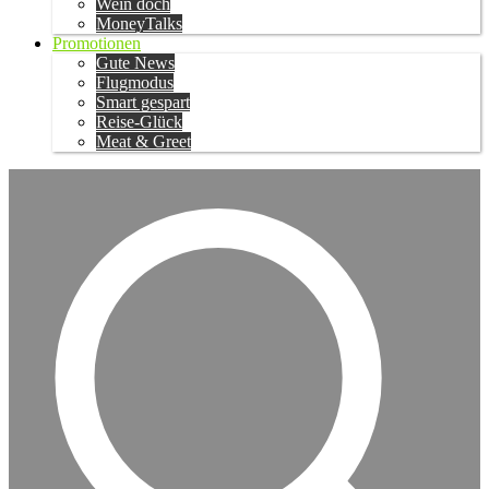
Wein doch
MoneyTalks
Promotionen
Gute News
Flugmodus
Smart gespart
Reise-Glück
Meat & Greet