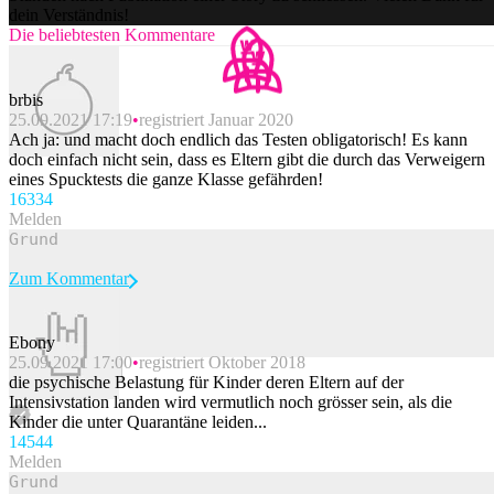
dein Verständnis!
Die beliebtesten Kommentare
brbis
25.09.2021 17:19
registriert Januar 2020
Ach ja: und macht doch endlich das Testen obligatorisch! Es kann
doch einfach nicht sein, dass es Eltern gibt die durch das Verweigern
eines Spucktests die ganze Klasse gefährden!
163
34
Melden
Zum Kommentar
Ebony
25.09.2021 17:00
registriert Oktober 2018
Beitrag melden
die psychische Belastung für Kinder deren Eltern auf der
Intensivstation landen wird vermutlich noch grösser sein, als die
Kinder die unter Quarantäne leiden...
145
44
Melden