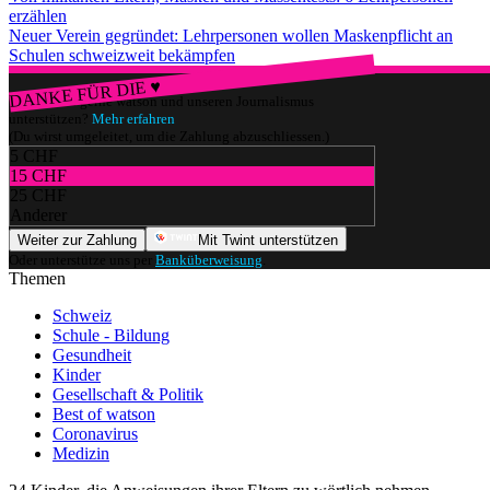
erzählen
Neuer Verein gegründet: Lehrpersonen wollen Maskenpflicht an
Schulen schweizweit bekämpfen
DANKE FÜR DIE ♥
Würdest du gerne watson und unseren Journalismus
unterstützen?
Mehr erfahren
(Du wirst umgeleitet, um die Zahlung abzuschliessen.)
5 CHF
15 CHF
25 CHF
Anderer
Weiter zur Zahlung
Mit Twint unterstützen
Oder unterstütze uns per
Banküberweisung
.
Themen
Schweiz
Schule - Bildung
Gesundheit
Kinder
Gesellschaft & Politik
Best of watson
Coronavirus
Medizin