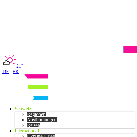
21°
DE
|
FR
Schweiz
Regionen
Abstimmungen
Reisen
International
Ukraine-Krieg