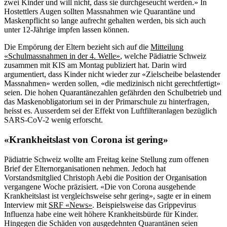
zwei Kinder und will nicht, dass sie durchgeseucht werden.» In
Hostettlers Augen sollten Massnahmen wie Quarantäne und
Maskenpflicht so lange aufrecht gehalten werden, bis sich auch
unter 12-Jährige impfen lassen können.
Die Empörung der Eltern bezieht sich auf die
Mitteilung
«Schulmassnahmen in der 4. Welle»
, welche Pädiatrie Schweiz
zusammen mit KIS am Montag publiziert hat. Darin wird
argumentiert, dass Kinder nicht wieder zur «Zielscheibe belastender
Massnahmen» werden sollen, «die medizinisch nicht gerechtfertigt»
seien. Die hohen Quarantänezahlen gefährden den Schulbetrieb und
das Maskenobligatorium sei in der Primarschule zu hinterfragen,
heisst es. Ausserdem sei der Effekt von Luftfilteranlagen bezüglich
SARS-CoV-2 wenig erforscht.
«Krankheitslast von Corona ist gering»
Pädiatrie Schweiz wollte am Freitag keine Stellung zum offenen
Brief der Elternorganisationen nehmen. Jedoch hat
Vorstandsmitglied Christoph Aebi die Position der Organisation
vergangene Woche präzisiert. «Die von Corona ausgehende
Krankheitslast ist vergleichsweise sehr gering», sagte er in einem
Interview mit
SRF «News»
. Beispielsweise das Grippevirus
Influenza habe eine weit höhere Krankheitsbürde für Kinder.
Hingegen die Schäden von ausgedehnten Quarantänen seien