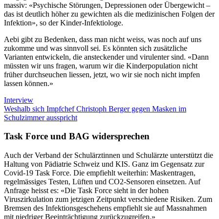
massiv: «Psychische Störungen, Depressionen oder Übergewicht –
das ist deutlich höher zu gewichten als die medizinischen Folgen der
Infektion», so der Kinder-Infektiologe.
Aebi gibt zu Bedenken, dass man nicht weiss, was noch auf uns
zukomme und was sinnvoll sei. Es könnten sich zusätzliche
Varianten entwickeln, die ansteckender und virulenter sind. «Dann
müssten wir uns fragen, warum wir die Kinderpopulation nicht
früher durchseuchen liessen, jetzt, wo wir sie noch nicht impfen
lassen können.»
Interview
Weshalb sich Impfchef Christoph Berger gegen Masken im
Schulzimmer ausspricht
Task Force und BAG widersprechen
Auch der Verband der Schulärztinnen und Schulärzte unterstützt die
Haltung von Pädiatrie Schweiz und KIS. Ganz im Gegensatz zur
Covid-19 Task Force. Die empfiehlt weiterhin: Maskentragen,
regelmässiges Testen, Lüften und CO2-Sensoren einsetzen. Auf
Anfrage heisst es: «Die Task Force sieht in der hohen
Viruszirkulation zum jetzigen Zeitpunkt verschiedene Risiken. Zum
Bremsen des Infektionsgeschehens empfiehlt sie auf Massnahmen
mit niedriger Beeinträchtigung zurückzugreifen.»