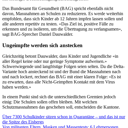
Das Bundesamt für Gesundheit (BAG) spricht ebenfalls nicht
davon, Massnahmen an Schulen zu reduzieren. Es werde weiterhin
empfohlen, dass sich Kinder ab 12 Jahren impfen lassen sollen und
alle anderen repetitiv zu testen. «Das Ziel ist, positive Fälle zu
erkennen und zu isolieren, um die Übertragung zu verlangsamen»,
sagt BAG-Sprecher Daniel Dauwalder.
Ungeimpfte werden sich anstecken
Gleichzeitig betont Dauwalder, dass Kinder und Jugendliche «in
aller Regel keine oder nur geringe Symptome aufweisen.»
Schwerwiegende und langfristige Folgen seien selten. Da die Delta-
Variante hoch ansteckend ist und der Bund die Massnahmen nach
und nach lockert, rechnet das BAG mit einer klaren Folge: «Es ist
zu erwarten, dass alle Nicht-Geimpften Kontakt mit dem Virus
haben werden.»
In einem Punkt sind sich die unterschiedlichen Gremien jedoch
einig: Die Schulen sollen offen bleiben. Mit welchen
Schutzmassnahmen das geschehen soll, entscheiden die Kantone.
Über 7300 Schulkinder sitzen schon in Quarantäne – und das ist nur
die Spitze des Eisbergs
Von militanten Eltern, Masken und Massentests: 6 Lehrpersonen