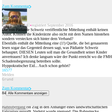
Zum Kommentar
flowdawg
25.09.2021 14:41
registriert September 2016
Beitrag melden
Die von Pädiatrie Schweiz veröffentlichte Mitteilung enthält keinen
Autor. Können die Kinderärzte also nicht mit dem Namen hinstehen
sondern verstecken sich hinter dem Verband?
Ebenfalls enthält die Mitteilung eine (1!) Quelle, die bei genauerem
lesen sogar das Gegenteil dessen sagt, was Pädiatrie Schweiz
behauptet. DIESEN Leuten soll man die Gesundheit seiner Kinder
anvertrauen? Ich denke langsam wäre der Punkt erreicht wo die FMH
Schadensbegrenzung betreiben sollte.
Hyppokratischer Eid... Auch schon gehört?
165
77
Melden
Zum Kommentar
84
Alle Kommentare anzeigen
Neu St. Johann SG: Zug fährt auf Bahnübergang in Anhänger
Am Donnerstagmorgen ist in Neu St. Johann SG auf einem
Bahnübergang ein Zug in den Anhänger eines landwirtschaftlichen
Beitrag melden
Fahrzeugs geprallt. Verletzt wurde niemand. Die Bahnstrecke