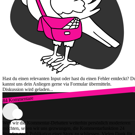
Hast du einen relevanten Input oder hast du einen Fehler entdeckt? D
kannst uns dein Anliegen gerne via Formular übermitteln.
Diskussion wird geladen...
84 Kommentare
Zum Login
Weil wir die Kommentar-Debatten weiterhin persönlich moderieren
möchten, sehen wir uns gezwungen, die Kommentarfunktion 24
Stunden nach Publikation einer Story zu schliessen. Vielen Dank für