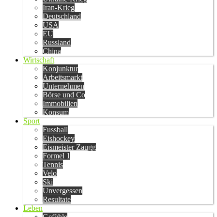
Iran-Krieg
Deutschland
USA
EU
Russland
China
Wirtschaft
Konjunktur
Arbeitsmarkt
Unternehmen
Börse und Co
Immobilien
Konsum
Sport
Fussball
Eishockey
Eismeister Zaugg
Formel 1
Tennis
Velo
Ski
Unvergessen
Resultate
Leben
Gefühle