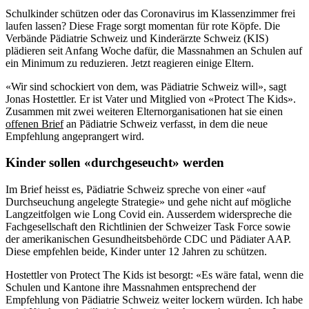
Schulkinder schützen oder das Coronavirus im Klassenzimmer frei
laufen lassen? Diese Frage sorgt momentan für rote Köpfe. Die
Verbände Pädiatrie Schweiz und Kinderärzte Schweiz (KIS)
plädieren seit Anfang Woche dafür, die Massnahmen an Schulen auf
ein Minimum zu reduzieren. Jetzt reagieren einige Eltern.
«Wir sind schockiert von dem, was Pädiatrie Schweiz will», sagt
Jonas Hostettler. Er ist Vater und Mitglied von «Protect The Kids».
Zusammen mit zwei weiteren Elternorganisationen hat sie einen
offenen Brief
an Pädiatrie Schweiz verfasst, in dem die neue
Empfehlung angeprangert wird.
Kinder sollen «durchgeseucht» werden
Im Brief heisst es, Pädiatrie Schweiz spreche von einer «auf
Durchseuchung angelegte Strategie» und gehe nicht auf mögliche
Langzeitfolgen wie Long Covid ein. Ausserdem widerspreche die
Fachgesellschaft den Richtlinien der Schweizer Task Force sowie
der amerikanischen Gesundheitsbehörde CDC und Pädiater AAP.
Diese empfehlen beide, Kinder unter 12 Jahren zu schützen.
Hostettler von Protect The Kids ist besorgt: «Es wäre fatal, wenn die
Schulen und Kantone ihre Massnahmen entsprechend der
Empfehlung von Pädiatrie Schweiz weiter lockern würden. Ich habe