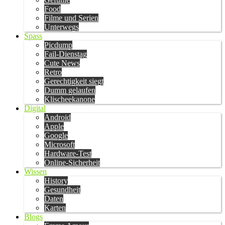
Food
Filme und Serien
Unterwegs
Spass
Picdump
Fail-Dienstag
Cute News
Retro
Gerechtigkeit siegt
Dumm gelaufen
Klischeekanone
Digital
Android
Apple
Google
Microsoft
Hardware-Test
Online-Sicherheit
Wissen
History
Gesundheit
Daten
Karten
Blogs