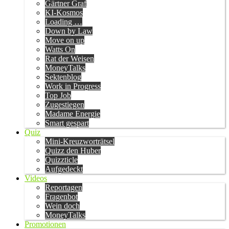
Gärtner Graf
KI-Kosmos
Loading …
Down by Law
Move on up
Watts On
Rat der Weisen
MoneyTalks
Sektenblog
Work in Progress
Top Job
Zugestiegen
Madame Energie
Smart gespart
Quiz
Mini-Kreuzworträtsel
Quizz den Huber
Quizzticle
Aufgedeckt
Videos
Reportagen
Fragenbot
Wein doch
MoneyTalks
Promotionen