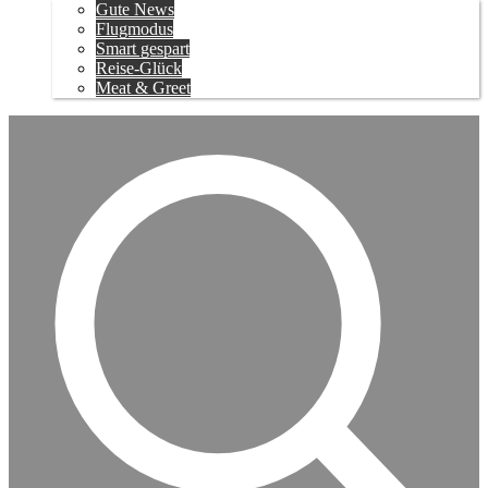
Gute News
Flugmodus
Smart gespart
Reise-Glück
Meat & Greet