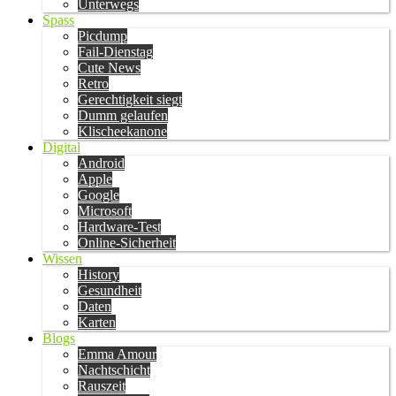
Unterwegs
Spass
Picdump
Fail-Dienstag
Cute News
Retro
Gerechtigkeit siegt
Dumm gelaufen
Klischeekanone
Digital
Android
Apple
Google
Microsoft
Hardware-Test
Online-Sicherheit
Wissen
History
Gesundheit
Daten
Karten
Blogs
Emma Amour
Nachtschicht
Rauszeit