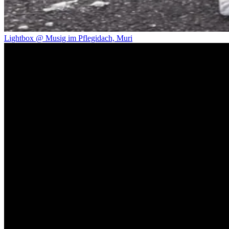
Lightbox @ Musig im Pflegidach, Muri