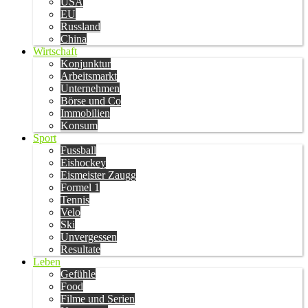
USA
EU
Russland
China
Wirtschaft
Konjunktur
Arbeitsmarkt
Unternehmen
Börse und Co
Immobilien
Konsum
Sport
Fussball
Eishockey
Eismeister Zaugg
Formel 1
Tennis
Velo
Ski
Unvergessen
Resultate
Leben
Gefühle
Food
Filme und Serien