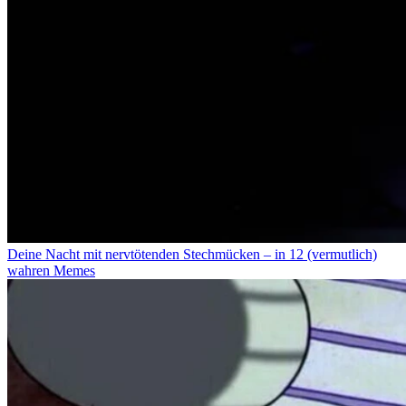
Deine Nacht mit nervtötenden Stechmücken – in 12 (vermutlich)
wahren Memes