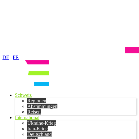
DE
|
FR
Schweiz
Regionen
Abstimmungen
Reisen
International
Ukraine-Krieg
Iran-Krieg
Deutschland