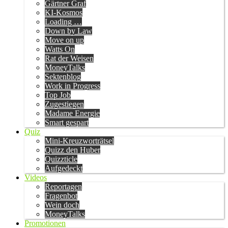
Gärtner Graf
KI-Kosmos
Loading …
Down by Law
Move on up
Watts On
Rat der Weisen
MoneyTalks
Sektenblog
Work in Progress
Top Job
Zugestiegen
Madame Energie
Smart gespart
Quiz
Mini-Kreuzworträtsel
Quizz den Huber
Quizzticle
Aufgedeckt
Videos
Reportagen
Fragenbot
Wein doch
MoneyTalks
Promotionen