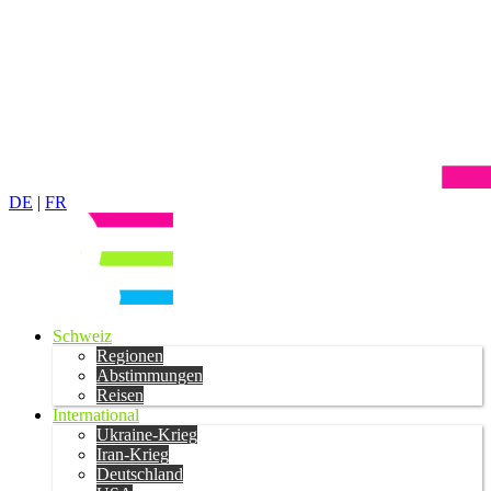
DE
|
FR
Schweiz
Regionen
Abstimmungen
Reisen
International
Ukraine-Krieg
Iran-Krieg
Deutschland