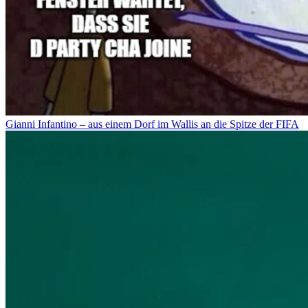
Gianni Infantino – aus einem Dorf im Wallis an die Spitze der FIFA