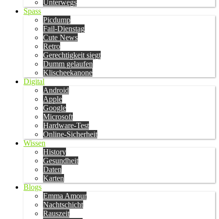
Unterwegs
Spass
Picdump
Fail-Dienstag
Cute News
Retro
Gerechtigkeit siegt
Dumm gelaufen
Klischeekanone
Digital
Android
Apple
Google
Microsoft
Hardware-Test
Online-Sicherheit
Wissen
History
Gesundheit
Daten
Karten
Blogs
Emma Amour
Nachtschicht
Rauszeit