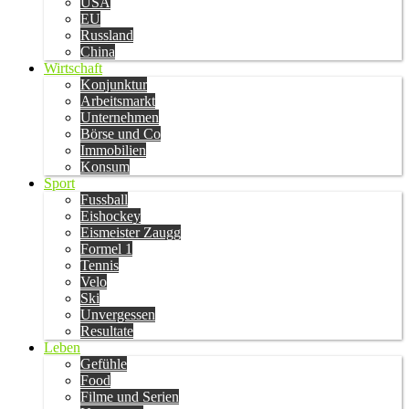
USA
EU
Russland
China
Wirtschaft
Konjunktur
Arbeitsmarkt
Unternehmen
Börse und Co
Immobilien
Konsum
Sport
Fussball
Eishockey
Eismeister Zaugg
Formel 1
Tennis
Velo
Ski
Unvergessen
Resultate
Leben
Gefühle
Food
Filme und Serien