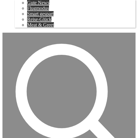
Gute News
Flugmodus
Smart gespart
Reise-Glück
Meat & Greet