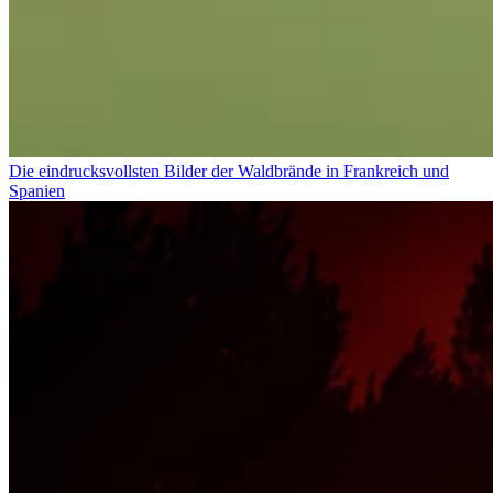
Die eindrucksvollsten Bilder der Waldbrände in Frankreich und
Spanien