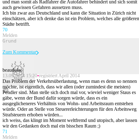
und man somit als Radfahrer die Autofahrer behindert und sich somit
auch gewissen Gefahren aussetzen muss.
Ich bin zwar aus Deutschland und kann die Situation in Zürich nicht
einschätzen, aber ich denke das ist ein Problem, welches alle größere
Städte betrifft.
7
0
Melden
Zum Kommentar
beaudulac
13.09.2014 15:20
registriert April 2014
Beitrag melden
Das Problem der Verkehrsüberlastung, wenn man es denn so nennen
möchte, ist eigentlich, dass wir allen (oder zumindest die meisten)
Pendler sind. Man stelle sich doch mal vor, wieviel weniger Staus es
gäbe, wenn der Bund dafür sorgen würde, dass es ein
ausgeglicheneres Verhältnis von Wohn- und Arbeitsraum entstehen
würde. Oder an Stelle von Steuererleichterungen für den Arbeitsweg
Strafsteuern erhoben würden...
ich weiss, das klingt im Moment weltfremd und utopisch, aber lassen
wir den Gedanken doch mal ein bisschen Raum ;)
7
1
Melden