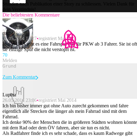
Stunden nach Publikation einer Story zu schliessen. Vielen Dank für
dein Verständnis!
Die beliebtesten Kommentare
runner
31.05.2014 12:27
registriert Mai 2014
In den USA gibt es eine Fahrspur nur für PKW ab 3 Fahrer. Sie ist oft
sie einzige Spur die nicht verstopft ist.
7
0
Melden
Zum Kommentar
Lupina
26.05.2014 23:06
registriert Mai 2014
Beitrag melden
Ich bin bisher immer gut ohne Auto zurecht gekommen und fahre
eigentlich alle Strecken die länger als mein Fahrrad sind mit dem
Fahrrad.
Ich denke 90% der Menschen die in größeren Städten wohnen könnt
mit dem Rad oder dem ÖV fahren, aber sie tun es nicht.
Als Radfahrer finde ich es sehr schade, dass es kaum Radwege gibt