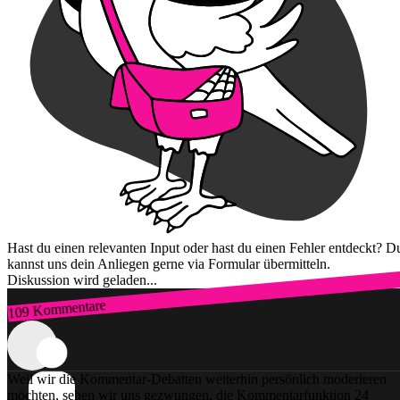
Hast du einen relevanten Input oder hast du einen Fehler entdeckt? D
kannst uns dein Anliegen gerne via Formular übermitteln.
Diskussion wird geladen...
109 Kommentare
Zum Login
Weil wir die Kommentar-Debatten weiterhin persönlich moderieren
möchten, sehen wir uns gezwungen, die Kommentarfunktion 24