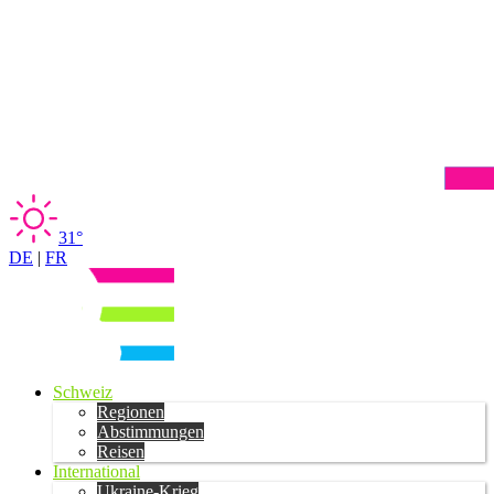
31°
DE
|
FR
Schweiz
Regionen
Abstimmungen
Reisen
International
Ukraine-Krieg