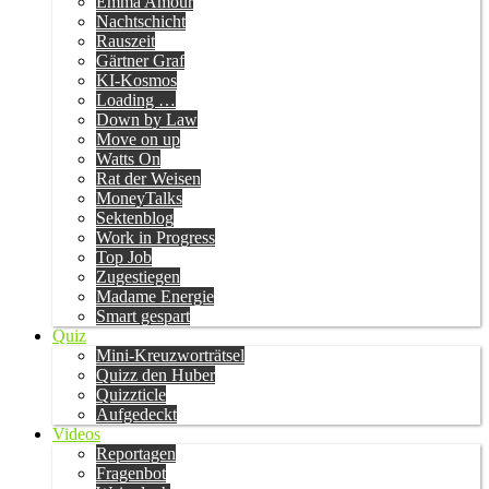
Emma Amour
Nachtschicht
Rauszeit
Gärtner Graf
KI-Kosmos
Loading …
Down by Law
Move on up
Watts On
Rat der Weisen
MoneyTalks
Sektenblog
Work in Progress
Top Job
Zugestiegen
Madame Energie
Smart gespart
Quiz
Mini-Kreuzworträtsel
Quizz den Huber
Quizzticle
Aufgedeckt
Videos
Reportagen
Fragenbot