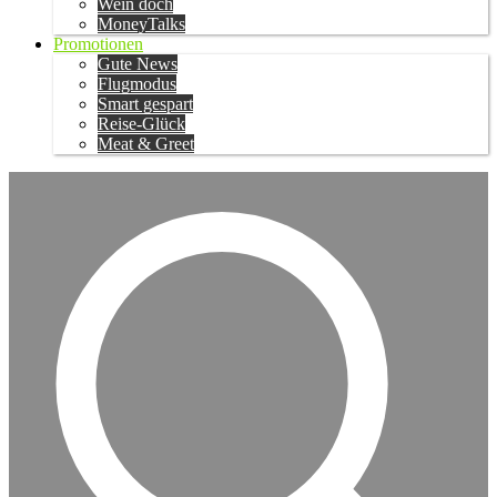
Wein doch
MoneyTalks
Promotionen
Gute News
Flugmodus
Smart gespart
Reise-Glück
Meat & Greet