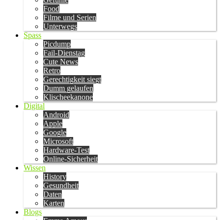
Food
Filme und Serien
Unterwegs
Spass
Picdump
Fail-Dienstag
Cute News
Retro
Gerechtigkeit siegt
Dumm gelaufen
Klischeekanone
Digital
Android
Apple
Google
Microsoft
Hardware-Test
Online-Sicherheit
Wissen
History
Gesundheit
Daten
Karten
Blogs