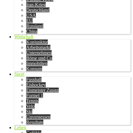
Iran-Krieg
Deutschland
USA
EU
Russland
China
Wirtschaft
Konjunktur
Arbeitsmarkt
Unternehmen
Börse und Co
Immobilien
Konsum
Sport
Fussball
Eishockey
Eismeister Zaugg
Formel 1
Tennis
Velo
Ski
Unvergessen
Resultate
Leben
Gefühle