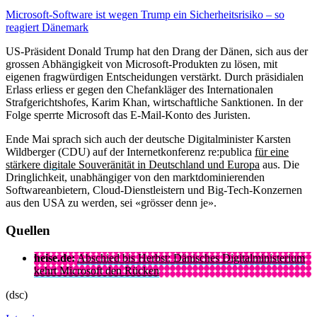
Microsoft-Software ist wegen Trump ein Sicherheitsrisiko – so
reagiert Dänemark
US-Präsident Donald Trump hat den Drang der Dänen, sich aus der
grossen Abhängigkeit von Microsoft-Produkten zu lösen, mit
eigenen fragwürdigen Entscheidungen verstärkt. Durch präsidialen
Erlass erliess er gegen den Chefankläger des Internationalen
Strafgerichtshofes, Karim Khan, wirtschaftliche Sanktionen. In der
Folge sperrte Microsoft das E-Mail-Konto des Juristen.
Ende Mai sprach sich auch der deutsche Digitalminister Karsten
Wildberger (CDU) auf der Internetkonferenz re:publica
für eine
stärkere digitale Souveränität in Deutschland und Europa
aus. Die
Dringlichkeit, unabhängiger von den marktdominierenden
Softwareanbietern, Cloud-Dienstleistern und Big-Tech-Konzernen
aus den USA zu werden, sei «grösser denn je».
Quellen
heise.de:
Abschied bis Herbst: Dänisches Digitalministerium
kehrt Microsoft den Rücken
(dsc)