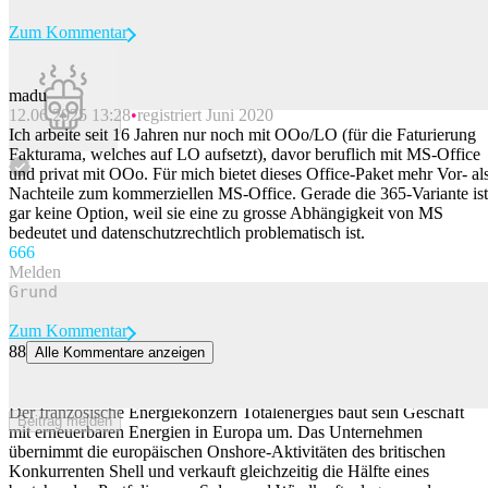
Zum Kommentar
madu
12.06.2025 13:28
registriert Juni 2020
Beitrag melden
Ich arbeite seit 16 Jahren nur noch mit OOo/LO (für die Faturierung
Fakturama, welches auf LO aufsetzt), davor beruflich mit MS-Office
und privat mit OOo. Für mich bietet dieses Office-Paket mehr Vor- al
Nachteile zum kommerziellen MS-Office. Gerade die 365-Variante ist
gar keine Option, weil sie eine zu grosse Abhängigkeit von MS
bedeutet und datenschutzrechtlich problematisch ist.
66
6
Melden
Zum Kommentar
88
Alle Kommentare anzeigen
Totalenergies übernimmt Shells Europa-Geschäft mit Wind- und
Solarparks
Der französische Energiekonzern Totalenergies baut sein Geschäft
Beitrag melden
mit erneuerbaren Energien in Europa um. Das Unternehmen
übernimmt die europäischen Onshore-Aktivitäten des britischen
Konkurrenten Shell und verkauft gleichzeitig die Hälfte eines