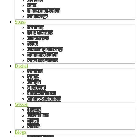
Food
Filme und Serien
Unterwegs
Spass
Picdump
Fail-Dienstag
Cute News
Retro
Gerechtigkeit siegt
Dumm gelaufen
Klischeekanone
Digital
Android
Apple
Google
Microsoft
Hardware-Test
Online-Sicherheit
Wissen
History
Gesundheit
Daten
Karten
Blogs