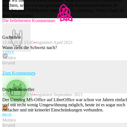
Weil wir die Kommentar-Debatten weiterhin persönlich moderieren
möchten, sehen wir uns gezwungen, die Kommentarfunktion 24
Stunden nach Publikation einer Story zu schliessen. Vielen Dank für
dein Verständnis!
Die beliebtesten Kommentare
Gscheitele
12.06.2025 13:45
registriert April 2021
Wann zieht die Schweiz nach?
132
13
Melden
Zum Kommentar
Doppellottotreffer
12.06.2025 13:56
registriert September 2021
Beitrag melden
Der Umstieg MS-Office auf LibreOffice war schon vor Jahren einfac
und mit recht wenig Umgewöhnung möglich, heute ist es sogar noch
einfacher und mit keinerlei Einschränkungen verbunden.
96
10
Melden