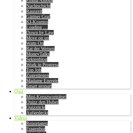
Emma Amour
Nachtschicht
Rauszeit
Gärtner Graf
KI-Kosmos
Loading …
Down by Law
Move on up
Watts On
Rat der Weisen
MoneyTalks
Sektenblog
Work in Progress
Top Job
Zugestiegen
Madame Energie
Smart gespart
Quiz
Mini-Kreuzworträtsel
Quizz den Huber
Quizzticle
Aufgedeckt
Videos
Reportagen
Fragenbot