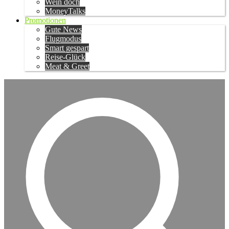
Wein doch
MoneyTalks
Promotionen
Gute News
Flugmodus
Smart gespart
Reise-Glück
Meat & Greet