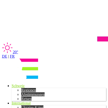
20°
DE
|
FR
Schweiz
Regionen
Abstimmungen
Reisen
International
Ukraine-Krieg