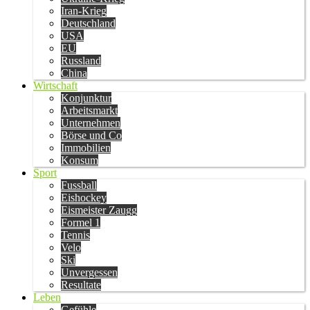
Iran-Krieg
Deutschland
USA
EU
Russland
China
Wirtschaft
Konjunktur
Arbeitsmarkt
Unternehmen
Börse und Co
Immobilien
Konsum
Sport
Fussball
Eishockey
Eismeister Zaugg
Formel 1
Tennis
Velo
Ski
Unvergessen
Resultate
Leben
Gefühle