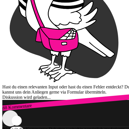
Hast du einen relevanten Input oder hast du einen Fehler entdeckt? D
kannst uns dein Anliegen gerne via Formular übermitteln.
Diskussion wird geladen...
88 Kommentare
Zum Login