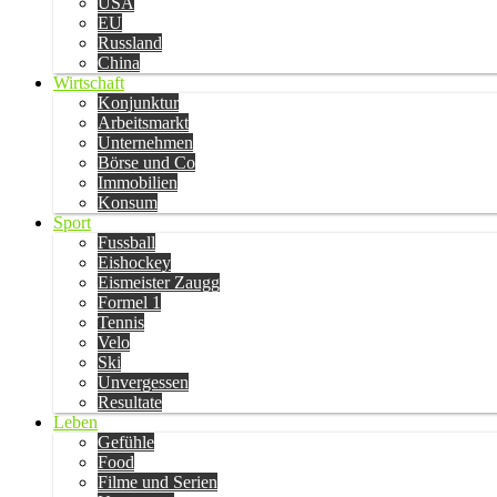
USA
EU
Russland
China
Wirtschaft
Konjunktur
Arbeitsmarkt
Unternehmen
Börse und Co
Immobilien
Konsum
Sport
Fussball
Eishockey
Eismeister Zaugg
Formel 1
Tennis
Velo
Ski
Unvergessen
Resultate
Leben
Gefühle
Food
Filme und Serien