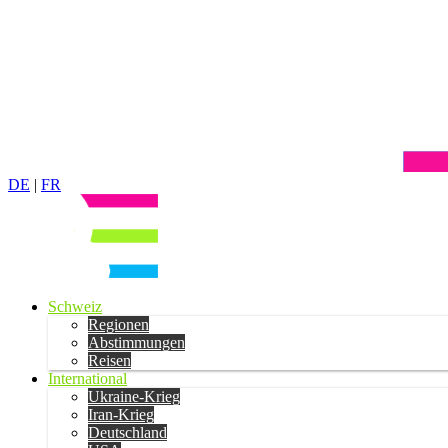
DE
|
FR
Schweiz
Regionen
Abstimmungen
Reisen
International
Ukraine-Krieg
Iran-Krieg
Deutschland