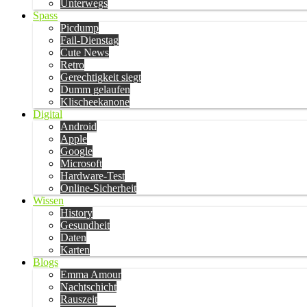
Unterwegs
Spass
Picdump
Fail-Dienstag
Cute News
Retro
Gerechtigkeit siegt
Dumm gelaufen
Klischeekanone
Digital
Android
Apple
Google
Microsoft
Hardware-Test
Online-Sicherheit
Wissen
History
Gesundheit
Daten
Karten
Blogs
Emma Amour
Nachtschicht
Rauszeit