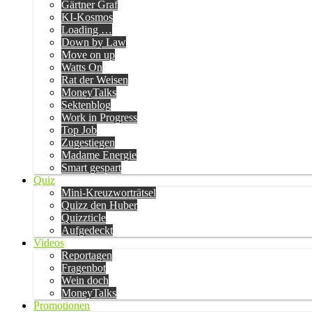
Gärtner Graf
KI-Kosmos
Loading …
Down by Law
Move on up
Watts On
Rat der Weisen
MoneyTalks
Sektenblog
Work in Progress
Top Job
Zugestiegen
Madame Energie
Smart gespart
Quiz
Mini-Kreuzworträtsel
Quizz den Huber
Quizzticle
Aufgedeckt
Videos
Reportagen
Fragenbot
Wein doch
MoneyTalks
Promotionen