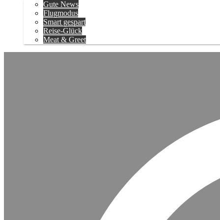
Gute News
Flugmodus
Smart gespart
Reise-Glück
Meat & Greet