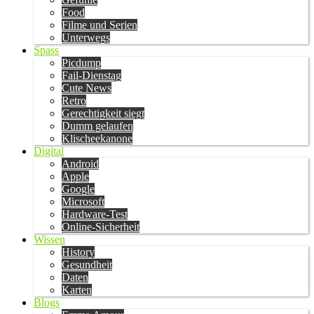
Food
Filme und Serien
Unterwegs
Spass
Picdump
Fail-Dienstag
Cute News
Retro
Gerechtigkeit siegt
Dumm gelaufen
Klischeekanone
Digital
Android
Apple
Google
Microsoft
Hardware-Test
Online-Sicherheit
Wissen
History
Gesundheit
Daten
Karten
Blogs