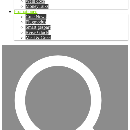
Wein doch
MoneyTalks
Promotionen
Gute News
Flugmodus
Smart gespart
Reise-Glück
Meat & Greet