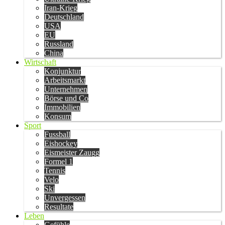
Iran-Krieg
Deutschland
USA
EU
Russland
China
Wirtschaft
Konjunktur
Arbeitsmarkt
Unternehmen
Börse und Co
Immobilien
Konsum
Sport
Fussball
Eishockey
Eismeister Zaugg
Formel 1
Tennis
Velo
Ski
Unvergessen
Resultate
Leben
Gefühle