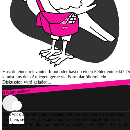
Hast du einen relevanten Input oder hast du einen Fehler entdeckt? D
kannst uns dein Anliegen gerne via Formular übermitteln.
Diskussion wird geladen...
0 Kommentare
Zum Login
Weil wir die Kommentar-Debatten weiterhin persönlich moderieren
möchten, sehen wir uns gezwungen, die Kommentarfunktion 24
Stunden nach Publikation einer Story zu schliessen. Vielen Dank für
dein Verständnis!