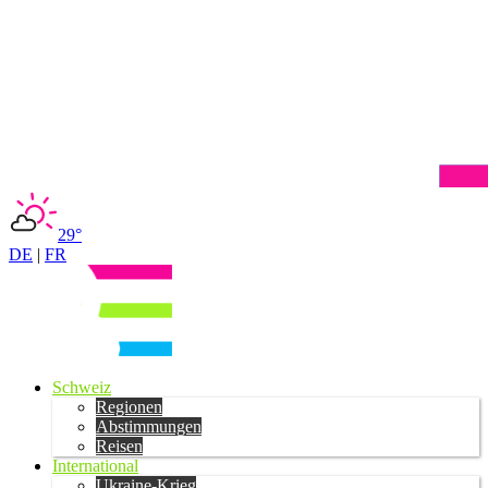
29°
DE
|
FR
Schweiz
Regionen
Abstimmungen
Reisen
International
Ukraine-Krieg