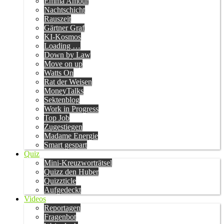
Emma Amour
Nachtschicht
Rauszeit
Gärtner Graf
KI-Kosmos
Loading …
Down by Law
Move on up
Watts On
Rat der Weisen
MoneyTalks
Sektenblog
Work in Progress
Top Job
Zugestiegen
Madame Energie
Smart gespart
Quiz
Mini-Kreuzworträtsel
Quizz den Huber
Quizzticle
Aufgedeckt
Videos
Reportagen
Fragenbot