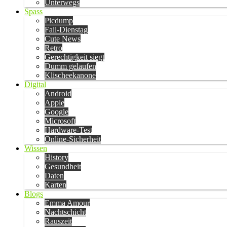
Unterwegs
Spass
Picdump
Fail-Dienstag
Cute News
Retro
Gerechtigkeit siegt
Dumm gelaufen
Klischeekanone
Digital
Android
Apple
Google
Microsoft
Hardware-Test
Online-Sicherheit
Wissen
History
Gesundheit
Daten
Karten
Blogs
Emma Amour
Nachtschicht
Rauszeit