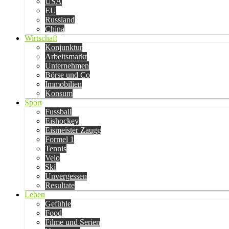
USA
EU
Russland
China
Wirtschaft
Konjunktur
Arbeitsmarkt
Unternehmen
Börse und Co
Immobilien
Konsum
Sport
Fussball
Eishockey
Eismeister Zaugg
Formel 1
Tennis
Velo
Ski
Unvergessen
Resultate
Leben
Gefühle
Food
Filme und Serien