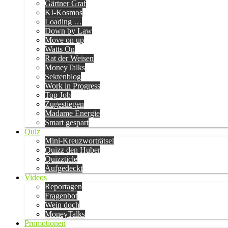
Gärtner Graf
KI-Kosmos
Loading …
Down by Law
Move on up
Watts On
Rat der Weisen
MoneyTalks
Sektenblog
Work in Progress
Top Job
Zugestiegen
Madame Energie
Smart gespart
Quiz
Mini-Kreuzworträtsel
Quizz den Huber
Quizzticle
Aufgedeckt
Videos
Reportagen
Fragenbot
Wein doch
MoneyTalks
Promotionen