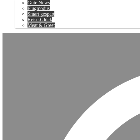
Gute News
Flugmodus
Smart gespart
Reise-Glück
Meat & Greet