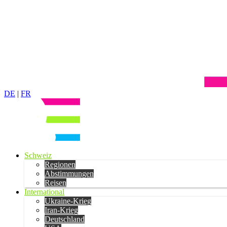
DE
|
FR
Schweiz
Regionen
Abstimmungen
Reisen
International
Ukraine-Krieg
Iran-Krieg
Deutschland