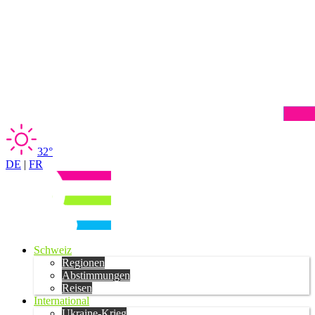
32°
DE
|
FR
Schweiz
Regionen
Abstimmungen
Reisen
International
Ukraine-Krieg