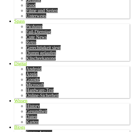
Food
Filme und Serien
Unterwegs
Spass
Picdump
Fail-Dienstag
Cute News
Retro
Gerechtigkeit siegt
Dumm gelaufen
Klischeekanone
Digital
Android
Apple
Google
Microsoft
Hardware-Test
Online-Sicherheit
Wissen
History
Gesundheit
Daten
Karten
Blogs