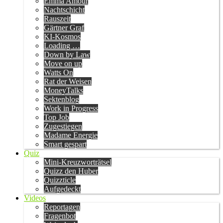
Emma Amour
Nachtschicht
Rauszeit
Gärtner Graf
KI-Kosmos
Loading …
Down by Law
Move on up
Watts On
Rat der Weisen
MoneyTalks
Sektenblog
Work in Progress
Top Job
Zugestiegen
Madame Energie
Smart gespart
Quiz
Mini-Kreuzworträtsel
Quizz den Huber
Quizzticle
Aufgedeckt
Videos
Reportagen
Fragenbot