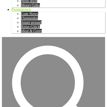
Wein doch
MoneyTalks
Promotionen
Gute News
Flugmodus
Smart gespart
Reise-Glück
Meat & Greet