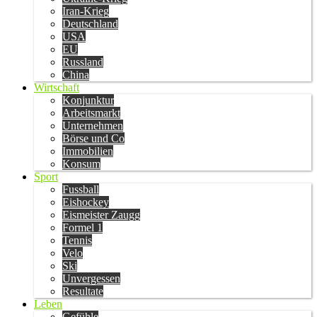
Iran-Krieg
Deutschland
USA
EU
Russland
China
Wirtschaft
Konjunktur
Arbeitsmarkt
Unternehmen
Börse und Co
Immobilien
Konsum
Sport
Fussball
Eishockey
Eismeister Zaugg
Formel 1
Tennis
Velo
Ski
Unvergessen
Resultate
Leben
Gefühle