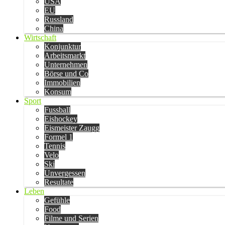
USA
EU
Russland
China
Wirtschaft
Konjunktur
Arbeitsmarkt
Unternehmen
Börse und Co
Immobilien
Konsum
Sport
Fussball
Eishockey
Eismeister Zaugg
Formel 1
Tennis
Velo
Ski
Unvergessen
Resultate
Leben
Gefühle
Food
Filme und Serien