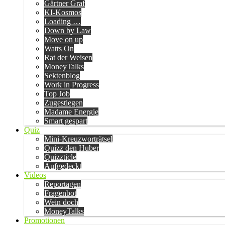
Gärtner Graf
KI-Kosmos
Loading …
Down by Law
Move on up
Watts On
Rat der Weisen
MoneyTalks
Sektenblog
Work in Progress
Top Job
Zugestiegen
Madame Energie
Smart gespart
Quiz
Mini-Kreuzworträtsel
Quizz den Huber
Quizzticle
Aufgedeckt
Videos
Reportagen
Fragenbot
Wein doch
MoneyTalks
Promotionen