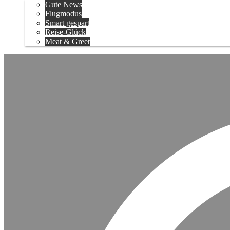
Gute News
Flugmodus
Smart gespart
Reise-Glück
Meat & Greet