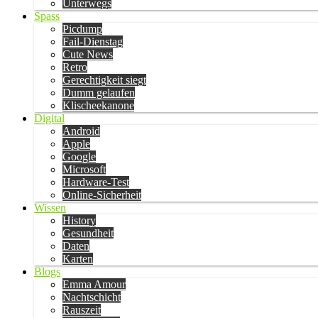
Unterwegs
Spass
Picdump
Fail-Dienstag
Cute News
Retro
Gerechtigkeit siegt
Dumm gelaufen
Klischeekanone
Digital
Android
Apple
Google
Microsoft
Hardware-Test
Online-Sicherheit
Wissen
History
Gesundheit
Daten
Karten
Blogs
Emma Amour
Nachtschicht
Rauszeit