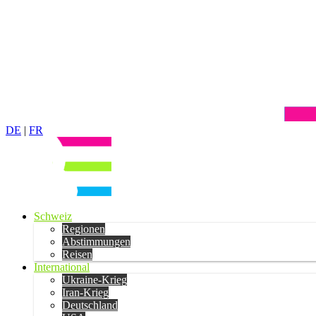
DE
|
FR
Schweiz
Regionen
Abstimmungen
Reisen
International
Ukraine-Krieg
Iran-Krieg
Deutschland