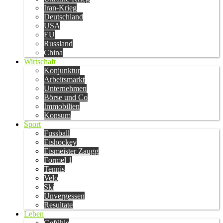
Iran-Krieg
Deutschland
USA
EU
Russland
China
Wirtschaft
Konjunktur
Arbeitsmarkt
Unternehmen
Börse und Co
Immobilien
Konsum
Sport
Fussball
Eishockey
Eismeister Zaugg
Formel 1
Tennis
Velo
Ski
Unvergessen
Resultate
Leben
Gefühle