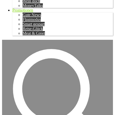
Wein doch
MoneyTalks
Promotionen
Gute News
Flugmodus
Smart gespart
Reise-Glück
Meat & Greet