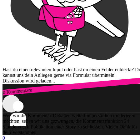
Hast du einen relevanten Input oder hast du einen Fehler entdeckt? D
kannst uns dein Anliegen gerne via Formular übermitteln.
Diskussion wird geladen...
0 Kommentare
Zum Login
Weil wir die Kommentar-Debatten weiterhin persönlich moderieren
möchten, sehen wir uns gezwungen, die Kommentarfunktion 24
Stunden nach Publikation einer Story zu schliessen. Vielen Dank für
dein Verständnis!
0