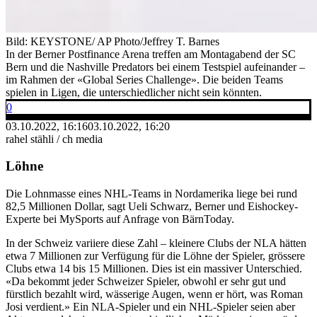
Bild: KEYSTONE/ AP Photo/Jeffrey T. Barnes
In der Berner Postfinance Arena treffen am Montagabend der SC
Bern und die Nashville Predators bei einem Testspiel aufeinander –
im Rahmen der «Global Series Challenge». Die beiden Teams
spielen in Ligen, die unterschiedlicher nicht sein könnten.
0
03.10.2022, 16:16
03.10.2022, 16:20
rahel stähli / ch media
Löhne
Die Lohnmasse eines NHL-Teams in Nordamerika liege bei rund
82,5 Millionen Dollar, sagt Ueli Schwarz, Berner und Eishockey-
Experte bei MySports auf Anfrage von BärnToday.
In der Schweiz variiere diese Zahl – kleinere Clubs der NLA hätten
etwa 7 Millionen zur Verfügung für die Löhne der Spieler, grössere
Clubs etwa 14 bis 15 Millionen. Dies ist ein massiver Unterschied.
«Da bekommt jeder Schweizer Spieler, obwohl er sehr gut und
fürstlich bezahlt wird, wässerige Augen, wenn er hört, was Roman
Josi verdient.» Ein NLA-Spieler und ein NHL-Spieler seien aber