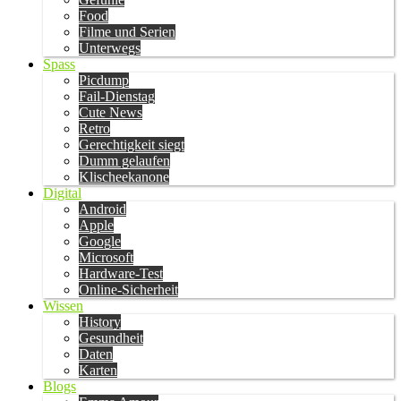
Food
Filme und Serien
Unterwegs
Spass
Picdump
Fail-Dienstag
Cute News
Retro
Gerechtigkeit siegt
Dumm gelaufen
Klischeekanone
Digital
Android
Apple
Google
Microsoft
Hardware-Test
Online-Sicherheit
Wissen
History
Gesundheit
Daten
Karten
Blogs