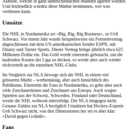
Akteure, welche in ganz unterschiedlichen Märkten agieren würden.
Und letztendlich würden diese Märkte bestimmen, wer was
verdienen kann.
Umsätze
Die NHL in Nordamerika sei «Big, Big, Big Business», so Ueli
Schwarz. Vor einem Jahr wurde beispielsweise ein Fernsehvertrag
abgeschlossen mit dem US-amerikanischen Sender ESPN, mit
Disney und Turner Sports. Dieser Vertrag bringe jährlich etwa 625
Millionen Dollar ein. Das Geld werde einerseits gebraucht, um die
laufenden Kosten der Liga zu decken, es werde aber auch wieder
rückverteilt an die einzelnen NHL-Clubs.
Im Vergleich zur NLA bewege sich die NHL in einem viel
grösseren Markt – werbemässig, aber auch hinsichtlich des
Publikums. Einerseits die Fans in Nordamerika, es gebe aber auch
viele Zuschauerinnen und Zuschauer aus Europa. Auch wegen
Spielern aus der Schweiz, Schweden, Finnland oder Deutschland,
werde die NHL weltweit mitverfolgt. Die NLA hingegen nicht.
Genaue Zahlen zur NLA bezüglich Umsätzen hat Hockey-Experte
Ueli Schwarz nicht, von den Dimensionen her sei es aber klar:
«David gegen Goliath».
Fans