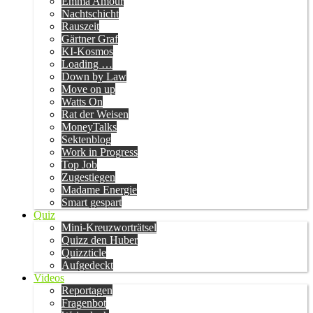
Emma Amour
Nachtschicht
Rauszeit
Gärtner Graf
KI-Kosmos
Loading …
Down by Law
Move on up
Watts On
Rat der Weisen
MoneyTalks
Sektenblog
Work in Progress
Top Job
Zugestiegen
Madame Energie
Smart gespart
Quiz
Mini-Kreuzworträtsel
Quizz den Huber
Quizzticle
Aufgedeckt
Videos
Reportagen
Fragenbot