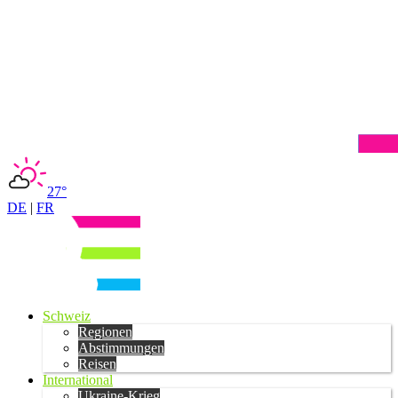
27°
DE
|
FR
Schweiz
Regionen
Abstimmungen
Reisen
International
Ukraine-Krieg