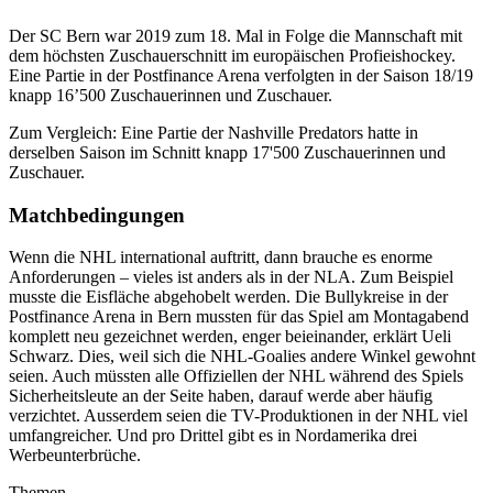
Der SC Bern war 2019 zum 18. Mal in Folge die Mannschaft mit
dem höchsten Zuschauerschnitt im europäischen Profieishockey.
Eine Partie in der Postfinance Arena verfolgten in der Saison 18/19
knapp 16’500 Zuschauerinnen und Zuschauer.
Zum Vergleich: Eine Partie der Nashville Predators hatte in
derselben Saison im Schnitt knapp 17'500 Zuschauerinnen und
Zuschauer.
Matchbedingungen
Wenn die NHL international auftritt, dann brauche es enorme
Anforderungen – vieles ist anders als in der NLA. Zum Beispiel
musste die Eisfläche abgehobelt werden. Die Bullykreise in der
Postfinance Arena in Bern mussten für das Spiel am Montagabend
komplett neu gezeichnet werden, enger beieinander, erklärt Ueli
Schwarz. Dies, weil sich die NHL-Goalies andere Winkel gewohnt
seien. Auch müssten alle Offiziellen der NHL während des Spiels
Sicherheitsleute an der Seite haben, darauf werde aber häufig
verzichtet. Ausserdem seien die TV-Produktionen in der NHL viel
umfangreicher. Und pro Drittel gibt es in Nordamerika drei
Werbeunterbrüche.
Themen