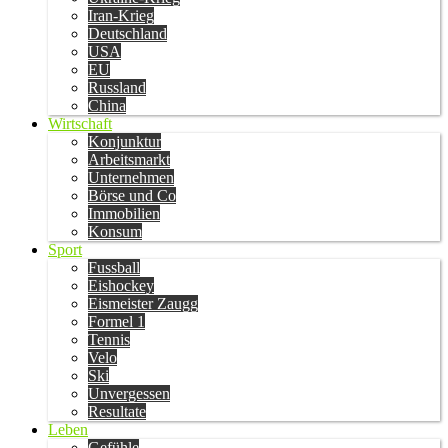
Iran-Krieg
Deutschland
USA
EU
Russland
China
Wirtschaft
Konjunktur
Arbeitsmarkt
Unternehmen
Börse und Co
Immobilien
Konsum
Sport
Fussball
Eishockey
Eismeister Zaugg
Formel 1
Tennis
Velo
Ski
Unvergessen
Resultate
Leben
Gefühle