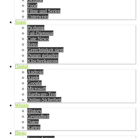
Food
Filme und Serien
Unterwegs
Spass
Picdump
Fail-Dienstag
Cute News
Retro
Gerechtigkeit siegt
Dumm gelaufen
Klischeekanone
Digital
Android
Apple
Google
Microsoft
Hardware-Test
Online-Sicherheit
Wissen
History
Gesundheit
Daten
Karten
Blogs