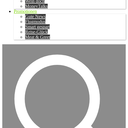
Wein doch
MoneyTalks
Promotionen
Gute News
Flugmodus
Smart gespart
Reise-Glück
Meat & Greet