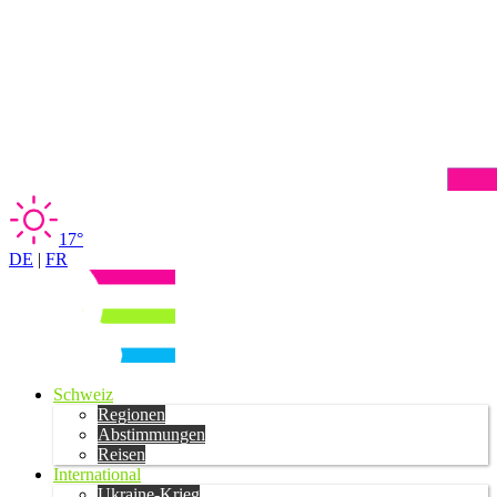
17°
DE
|
FR
Schweiz
Regionen
Abstimmungen
Reisen
International
Ukraine-Krieg