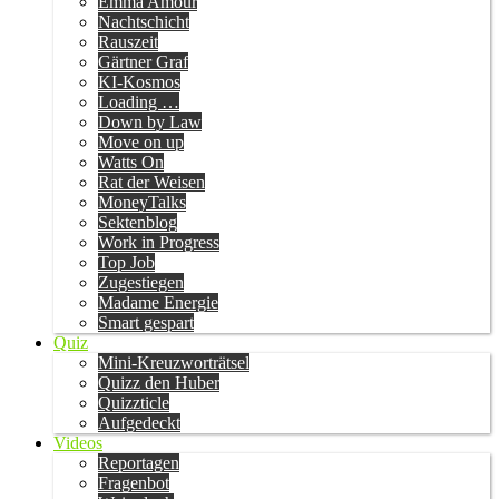
Emma Amour
Nachtschicht
Rauszeit
Gärtner Graf
KI-Kosmos
Loading …
Down by Law
Move on up
Watts On
Rat der Weisen
MoneyTalks
Sektenblog
Work in Progress
Top Job
Zugestiegen
Madame Energie
Smart gespart
Quiz
Mini-Kreuzworträtsel
Quizz den Huber
Quizzticle
Aufgedeckt
Videos
Reportagen
Fragenbot