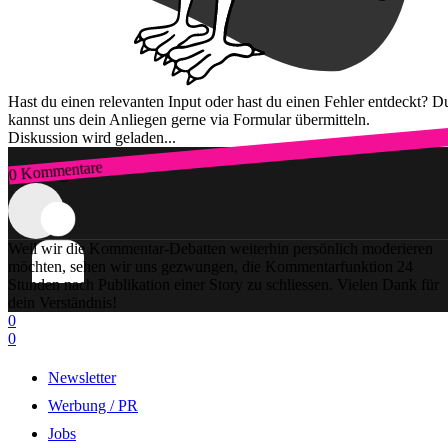
Hast du einen relevanten Input oder hast du einen Fehler entdeckt? D
kannst uns dein Anliegen gerne via Formular übermitteln.
Diskussion wird geladen...
0 Kommentare
Zum Login
Weil wir die Kommentar-Debatten weiterhin persönlich moderieren
möchten, sehen wir uns gezwungen, die Kommentarfunktion 24
Stunden nach Publikation einer Story zu schliessen. Vielen Dank für
dein Verständnis!
0
0
Newsletter
Werbung / PR
Jobs