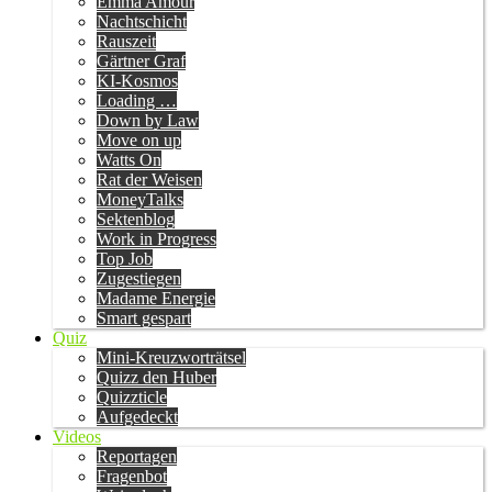
Emma Amour
Nachtschicht
Rauszeit
Gärtner Graf
KI-Kosmos
Loading …
Down by Law
Move on up
Watts On
Rat der Weisen
MoneyTalks
Sektenblog
Work in Progress
Top Job
Zugestiegen
Madame Energie
Smart gespart
Quiz
Mini-Kreuzworträtsel
Quizz den Huber
Quizzticle
Aufgedeckt
Videos
Reportagen
Fragenbot