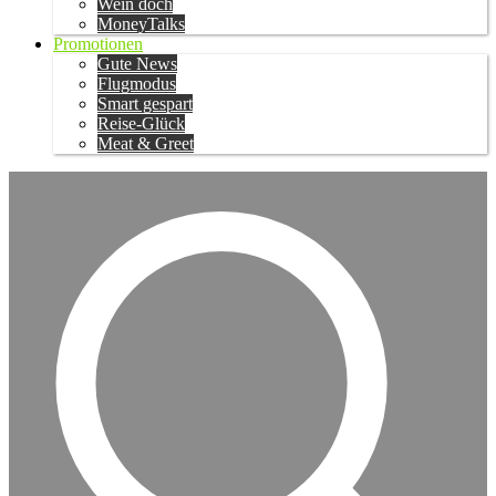
Wein doch
MoneyTalks
Promotionen
Gute News
Flugmodus
Smart gespart
Reise-Glück
Meat & Greet