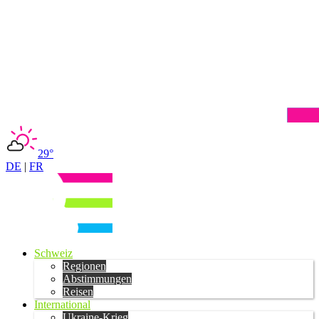
29°
DE
|
FR
Schweiz
Regionen
Abstimmungen
Reisen
International
Ukraine-Krieg