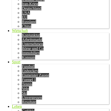
Iran-Krieg
Deutschland
USA
EU
Russland
China
Wirtschaft
Konjunktur
Arbeitsmarkt
Unternehmen
Börse und Co
Immobilien
Konsum
Sport
Fussball
Eishockey
Eismeister Zaugg
Formel 1
Tennis
Velo
Ski
Unvergessen
Resultate
Leben
Gefühle