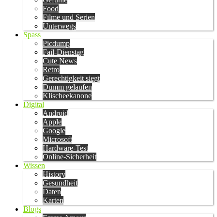
Food
Filme und Serien
Unterwegs
Spass
Picdump
Fail-Dienstag
Cute News
Retro
Gerechtigkeit siegt
Dumm gelaufen
Klischeekanone
Digital
Android
Apple
Google
Microsoft
Hardware-Test
Online-Sicherheit
Wissen
History
Gesundheit
Daten
Karten
Blogs