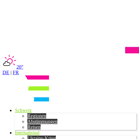
20°
DE
|
FR
Schweiz
Regionen
Abstimmungen
Reisen
International
Ukraine-Krieg