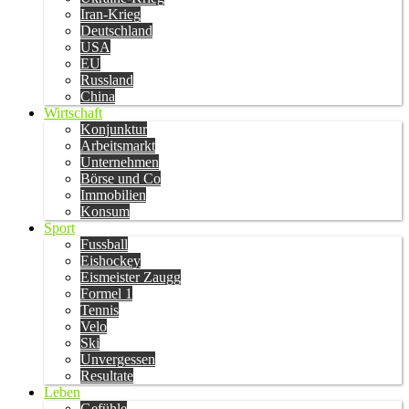
Iran-Krieg
Deutschland
USA
EU
Russland
China
Wirtschaft
Konjunktur
Arbeitsmarkt
Unternehmen
Börse und Co
Immobilien
Konsum
Sport
Fussball
Eishockey
Eismeister Zaugg
Formel 1
Tennis
Velo
Ski
Unvergessen
Resultate
Leben
Gefühle