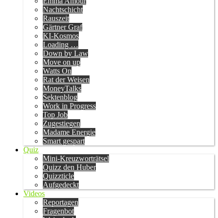
Emma Amour
Nachtschicht
Rauszeit
Gärtner Graf
KI-Kosmos
Loading …
Down by Law
Move on up
Watts On
Rat der Weisen
MoneyTalks
Sektenblog
Work in Progress
Top Job
Zugestiegen
Madame Energie
Smart gespart
Quiz
Mini-Kreuzworträtsel
Quizz den Huber
Quizzticle
Aufgedeckt
Videos
Reportagen
Fragenbot