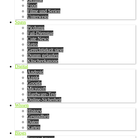
Food
Filme und Serien
Unterwegs
Spass
Picdump
Fail-Dienstag
Cute News
Retro
Gerechtigkeit siegt
Dumm gelaufen
Klischeekanone
Digital
Android
Apple
Google
Microsoft
Hardware-Test
Online-Sicherheit
Wissen
History
Gesundheit
Daten
Karten
Blogs