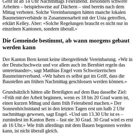
Genf ist ab 14 Uhr Nachmittags Feierabend. Besonders schwere
Arbeiten – beispielsweise auf Dächern – sind bereits nach dem
Mittag verboten. Solche Vereinbarungen hätten manche lokalen
Baumeisterverbände in Zusammenarbeit mit der Unia getroffen,
erklärt Kelley. Aber: «Solche Regelungen braucht es nicht nur in
einzelnen Kantonen, sondern überall.»
Die Gemeinde bestimmt, ab wann morgens gebaut
werden kann
Der Kanton Bern kennt keine übergreifende Vereinbarung. «Wir in
der Deutschschweiz und vor allem auch im Bernbiet regeln das
untereinander», sagt Matthias Engel vom Schweizerischen
Baumeisterverband. «Wir haben es selbst gut im Griff, dass die
Baustellen am frühen Nachmittag geschlossen werden können.»
Grundsätzlich hätten alle Beteiligten auf dem Bau dasselbe Ziel:
«Früh mit der Arbeit beginnen, wenn es 18 bis 20 Grad warm ist,
einen kurzen Mittag und dann früh Feierabend machen.» Der
Sonnenhöchststand sei in den letzten Tagen erst um halb 2 Uhr
nachmittags gewesen, sagt Engel. «Und um 13.30 Uhr ist es –
zumindest im Kanton Bern – fast nie 30 Grad. 30 Grad wird es erst
ab 16 Uhr.» Wie früh allerdings mit dem Bauen begonnen werden
kann, ist nicht überall gleich.