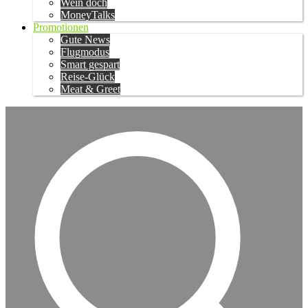
Wein doch
MoneyTalks
Promotionen
Gute News
Flugmodus
Smart gespart
Reise-Glück
Meat & Greet