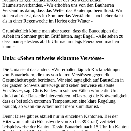
Baumeisterverbandes. «Wir erhoffen uns von den Bauherren
Verständnis dafür, dass das Wetter das Bautempo beeinflusst. Wir
stellen aber fest, dass im Sommer das Verständnis noch eher da ist
als in einer Regenwoche im Herbst oder Winter.»
Grundsätzlich könne man aber sagen, dass die Bauequipen die
Arbeit im Sommer gut im Griff hätten, sagt Engel. «Alle sehen zu,
dass man spätestens ab 16 Uhr nachmittags Feierabend machen
kann.»
Unia: «Sehen teilweise eklatante Verstösse»
Die Unia sieht das anders. «Wir erhalten täglich Rückmeldungen
von Bauarbeitern, die uns von klaren Verstössen gegen die
Gesundheitsregeln berichten. Wir sind tagtäglich auf Baustellen in
der ganzen Schweiz unterwegs und sehen teilweise eklatante
Verstösse», sagt Chris Kelley. In solchen Fällen würde die Unia
direkt auf der Baustelle intervenieren. «Das zeigt die Notwendigkeit,
dass es bei solch extremen Temperaturen eine klare Regelung
braucht, ab wann die Arbeit nicht mehr zumutbar ist.»
Denn: Diese gibt es aktuell nur in einzelnen Kantonen. Bei der
Hitzewarnstufe 4 (Höchstwerte von 35 bis 39 Grad) verbietet
beispielsweise der Kanton Tessin Bauarbeit nach 15 Uhr. Im Kanton