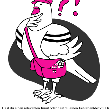
Hast du einen relevanten Input oder hast du einen Fehler entdeckt? D