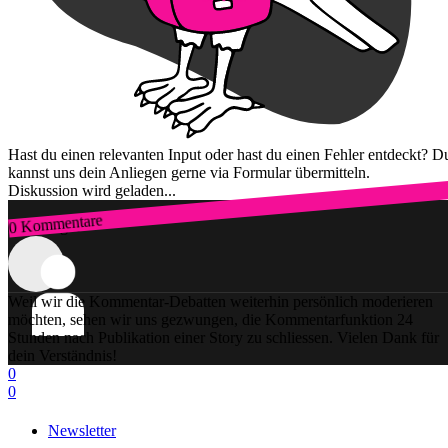
Hast du einen relevanten Input oder hast du einen Fehler entdeckt? D
kannst uns dein Anliegen gerne via Formular übermitteln.
Diskussion wird geladen...
0 Kommentare
Zum Login
Weil wir die Kommentar-Debatten weiterhin persönlich moderieren
möchten, sehen wir uns gezwungen, die Kommentarfunktion 24
Stunden nach Publikation einer Story zu schliessen. Vielen Dank für
dein Verständnis!
0
0
Newsletter