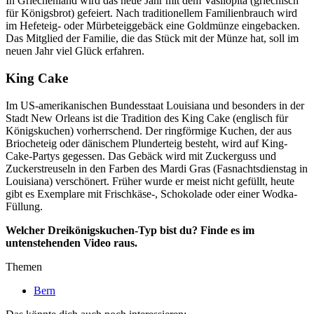
In Griechenland wird das neue Jahr mit dem Vasilopita (griechisch
für Königsbrot) gefeiert. Nach traditionellem Familienbrauch wird
im Hefeteig- oder Mürbeteiggebäck eine Goldmünze eingebacken.
Das Mitglied der Familie, die das Stück mit der Münze hat, soll im
neuen Jahr viel Glück erfahren.
King Cake
Im US-amerikanischen Bundesstaat Louisiana und besonders in der
Stadt New Orleans ist die Tradition des King Cake (englisch für
Königskuchen) vorherrschend. Der ringförmige Kuchen, der aus
Briocheteig oder dänischem Plunderteig besteht, wird auf King-
Cake-Partys gegessen. Das Gebäck wird mit Zuckerguss und
Zuckerstreuseln in den Farben des Mardi Gras (Fasnachtsdienstag in
Louisiana) verschönert. Früher wurde er meist nicht gefüllt, heute
gibt es Exemplare mit Frischkäse-, Schokolade oder einer Wodka-
Füllung.
Welcher Dreikönigskuchen-Typ bist du? Finde es im
untenstehenden Video raus.
Themen
Bern