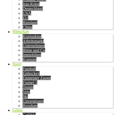
Iran-Krieg
Deutschland
USA
EU
Russland
China
Wirtschaft
Konjunktur
Arbeitsmarkt
Unternehmen
Börse und Co
Immobilien
Konsum
Sport
Fussball
Eishockey
Eismeister Zaugg
Formel 1
Tennis
Velo
Ski
Unvergessen
Resultate
Leben
Gefühle