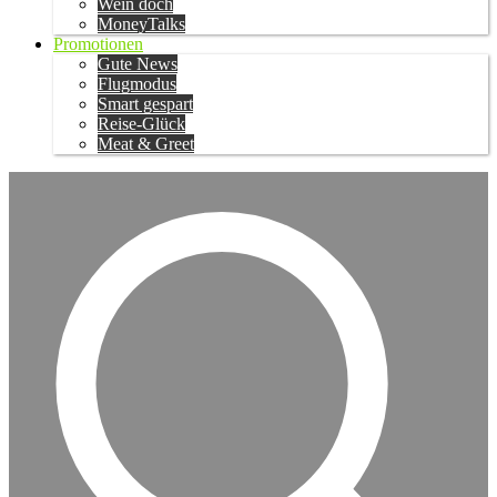
Wein doch
MoneyTalks
Promotionen
Gute News
Flugmodus
Smart gespart
Reise-Glück
Meat & Greet