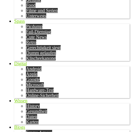
Food
Filme und Serien
Unterwegs
Spass
Picdump
Fail-Dienstag
Cute News
Retro
Gerechtigkeit siegt
Dumm gelaufen
Klischeekanone
Digital
Android
Apple
Google
Microsoft
Hardware-Test
Online-Sicherheit
Wissen
History
Gesundheit
Daten
Karten
Blogs