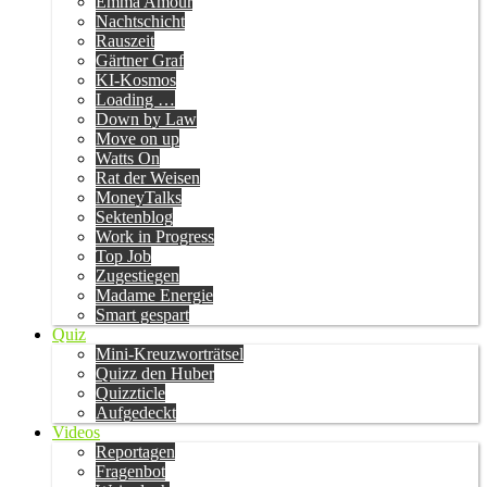
Emma Amour
Nachtschicht
Rauszeit
Gärtner Graf
KI-Kosmos
Loading …
Down by Law
Move on up
Watts On
Rat der Weisen
MoneyTalks
Sektenblog
Work in Progress
Top Job
Zugestiegen
Madame Energie
Smart gespart
Quiz
Mini-Kreuzworträtsel
Quizz den Huber
Quizzticle
Aufgedeckt
Videos
Reportagen
Fragenbot