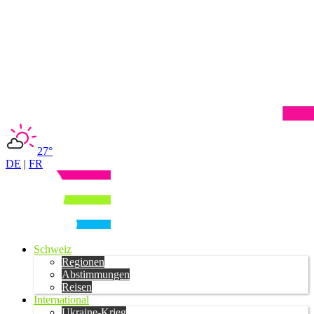
27°
DE
|
FR
Schweiz
Regionen
Abstimmungen
Reisen
International
Ukraine-Krieg