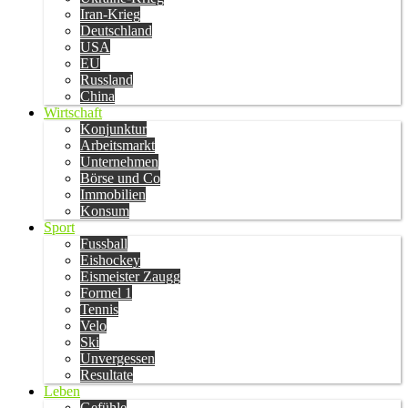
Iran-Krieg
Deutschland
USA
EU
Russland
China
Wirtschaft
Konjunktur
Arbeitsmarkt
Unternehmen
Börse und Co
Immobilien
Konsum
Sport
Fussball
Eishockey
Eismeister Zaugg
Formel 1
Tennis
Velo
Ski
Unvergessen
Resultate
Leben
Gefühle