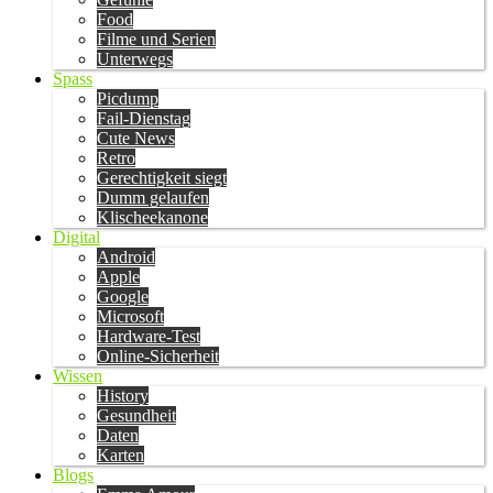
Food
Filme und Serien
Unterwegs
Spass
Picdump
Fail-Dienstag
Cute News
Retro
Gerechtigkeit siegt
Dumm gelaufen
Klischeekanone
Digital
Android
Apple
Google
Microsoft
Hardware-Test
Online-Sicherheit
Wissen
History
Gesundheit
Daten
Karten
Blogs