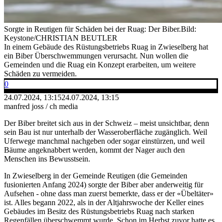
Sorgte in Reutigen für Schäden bei der Ruag: Der Biber.
Bild:
Keystone/CHRISTIAN BEUTLER
In einem Gebäude des Rüstungsbetriebs Ruag in Zwieselberg hat
ein Biber Überschwemmungen verursacht. Nun wollen die
Gemeinden und die Ruag ein Konzept erarbeiten, um weitere
Schäden zu vermeiden.
0
24.07.2024, 13:15
24.07.2024, 13:15
manfred joss / ch media
Der Biber breitet sich aus in der Schweiz – meist unsichtbar, denn
sein Bau ist nur unterhalb der Wasseroberfläche zugänglich. Weil
Uferwege manchmal nachgeben oder sogar einstürzen, und weil
Bäume angeknabbert werden, kommt der Nager auch den
Menschen ins Bewusstsein.
In Zwieselberg in der Gemeinde Reutigen (die Gemeinden
fusionierten Anfang 2024) sorgte der Biber aber anderweitig für
Aufsehen - ohne dass man zuerst bemerkte, dass er der «Übeltäter»
ist. Alles begann 2022, als in der Altjahrswoche der Keller eines
Gebäudes im Besitz des Rüstungsbetriebs Ruag nach starken
Regenfällen überschwemmt wurde. Schon im Herbst zuvor hatte es