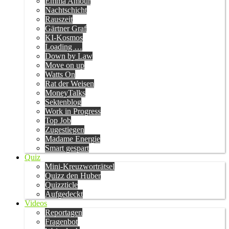
Emma Amour
Nachtschicht
Rauszeit
Gärtner Graf
KI-Kosmos
Loading …
Down by Law
Move on up
Watts On
Rat der Weisen
MoneyTalks
Sektenblog
Work in Progress
Top Job
Zugestiegen
Madame Energie
Smart gespart
Quiz
Mini-Kreuzworträtsel
Quizz den Huber
Quizzticle
Aufgedeckt
Videos
Reportagen
Fragenbot