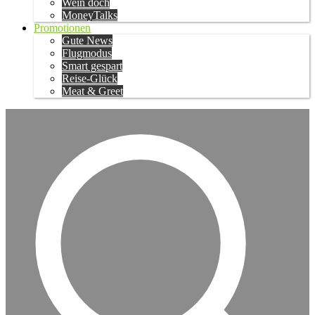
Wein doch
MoneyTalks
Promotionen
Gute News
Flugmodus
Smart gespart
Reise-Glück
Meat & Greet