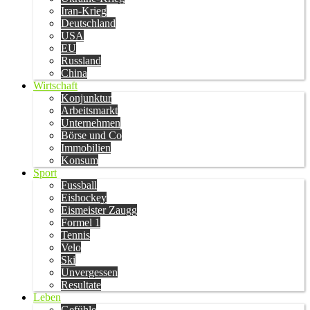
Iran-Krieg
Deutschland
USA
EU
Russland
China
Wirtschaft
Konjunktur
Arbeitsmarkt
Unternehmen
Börse und Co
Immobilien
Konsum
Sport
Fussball
Eishockey
Eismeister Zaugg
Formel 1
Tennis
Velo
Ski
Unvergessen
Resultate
Leben
Gefühle