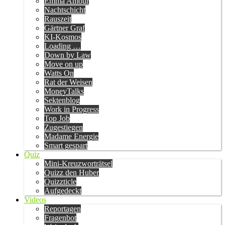
Emma Amour
Nachtschicht
Rauszeit
Gärtner Graf
KI-Kosmos
Loading …
Down by Law
Move on up
Watts On
Rat der Weisen
MoneyTalks
Sektenblog
Work in Progress
Top Job
Zugestiegen
Madame Energie
Smart gespart
Quiz
Mini-Kreuzworträtsel
Quizz den Huber
Quizzticle
Aufgedeckt
Videos
Reportagen
Fragenbot