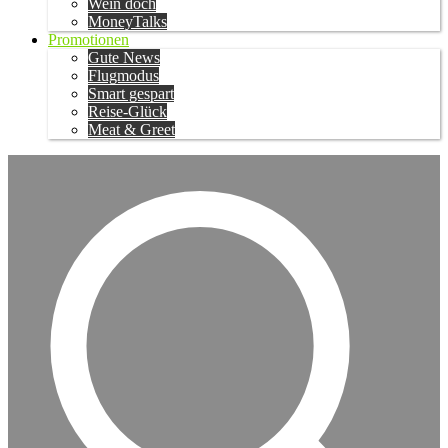
Wein doch
MoneyTalks
Promotionen
Gute News
Flugmodus
Smart gespart
Reise-Glück
Meat & Greet