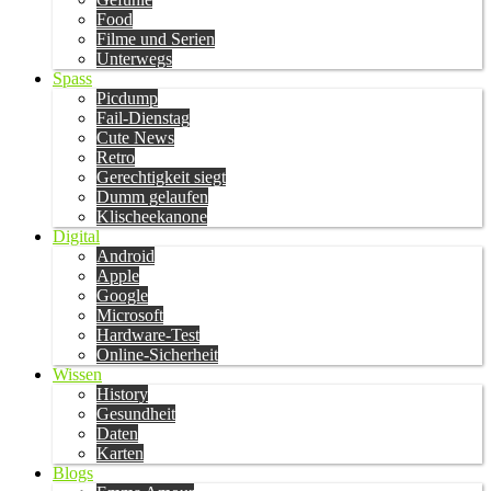
Food
Filme und Serien
Unterwegs
Spass
Picdump
Fail-Dienstag
Cute News
Retro
Gerechtigkeit siegt
Dumm gelaufen
Klischeekanone
Digital
Android
Apple
Google
Microsoft
Hardware-Test
Online-Sicherheit
Wissen
History
Gesundheit
Daten
Karten
Blogs