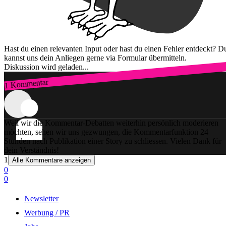
Hast du einen relevanten Input oder hast du einen Fehler entdeckt? D
kannst uns dein Anliegen gerne via Formular übermitteln.
Diskussion wird geladen...
1 Kommentar
Zum Login
Weil wir die Kommentar-Debatten weiterhin persönlich moderieren
möchten, sehen wir uns gezwungen, die Kommentarfunktion 24
Stunden nach Publikation einer Story zu schliessen. Vielen Dank für
dein Verständnis!
1
Alle Kommentare anzeigen
0
0
Newsletter
Werbung / PR