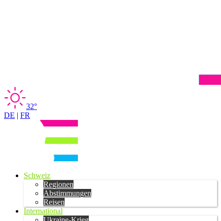
32°
DE
|
FR
Schweiz
Regionen
Abstimmungen
Reisen
International
Ukraine-Krieg