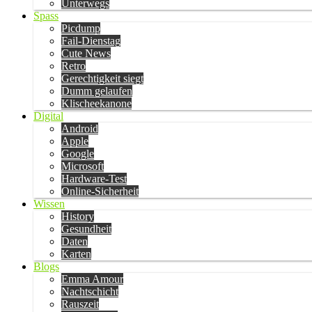
Unterwegs
Spass
Picdump
Fail-Dienstag
Cute News
Retro
Gerechtigkeit siegt
Dumm gelaufen
Klischeekanone
Digital
Android
Apple
Google
Microsoft
Hardware-Test
Online-Sicherheit
Wissen
History
Gesundheit
Daten
Karten
Blogs
Emma Amour
Nachtschicht
Rauszeit