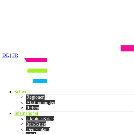
DE
|
FR
Schweiz
Regionen
Abstimmungen
Reisen
International
Ukraine-Krieg
Iran-Krieg
Deutschland