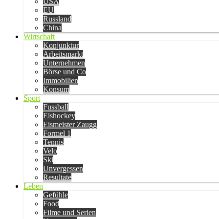
USA
EU
Russland
China
Wirtschaft
Konjunktur
Arbeitsmarkt
Unternehmen
Börse und Co
Immobilien
Konsum
Sport
Fussball
Eishockey
Eismeister Zaugg
Formel 1
Tennis
Velo
Ski
Unvergessen
Resultate
Leben
Gefühle
Food
Filme und Serien