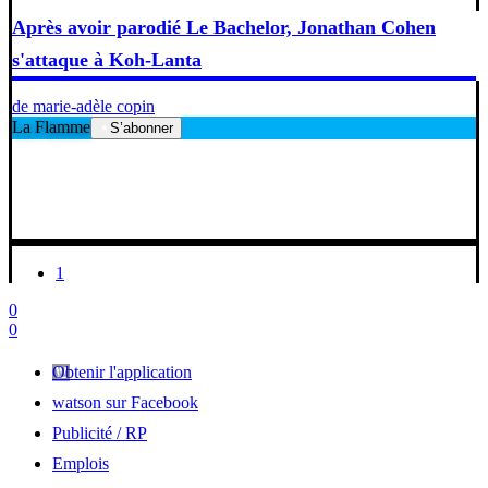
Après avoir parodié Le Bachelor, Jonathan Cohen
s'attaque à Koh-Lanta
de marie-adèle copin
La Flamme
S’abonner
1
0
0
Obtenir l'application
watson sur Facebook
Publicité / RP
Emplois