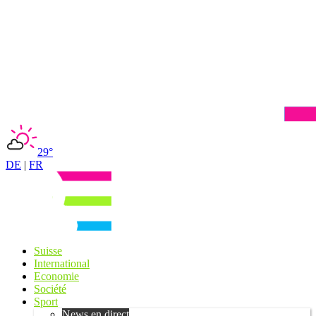
29°
DE
|
FR
Suisse
International
Economie
Société
Sport
News en direct