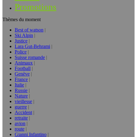
Promotions
Thèmes du moment
Best of watson
Ski Alpin
Justice
Lara Gut-Behrami
Police
Suisse romande
Animaux
Football
Genève
France
Italie
Russie
Nature
vieillesse
guerre
Accident
retraite
avion
route
Gianni Infantino