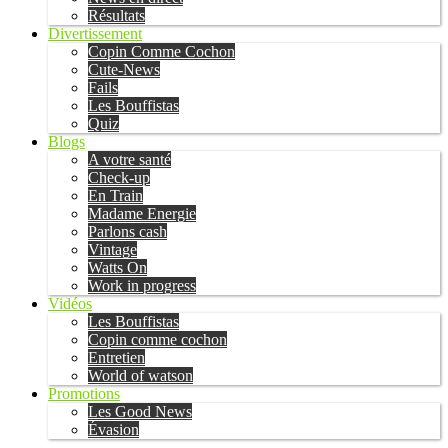
Résultats
Divertissement
Copin Comme Cochon
Cute-News
Fails
Les Bouffistas
Quiz
Blogs
A votre santé
Check-up
En Train
Madame Energie
Parlons cash
Vintage
Watts On
Work in progress
Vidéos
Les Bouffistas
Copin comme cochon
Entretien
World of watson
Promotions
Les Good News
Évasion