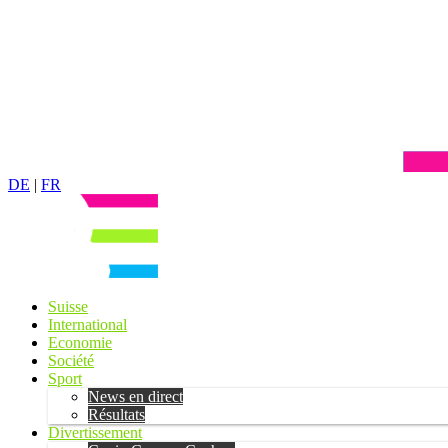
DE
|
FR
Suisse
International
Economie
Société
Sport
News en direct
Résultats
Divertissement