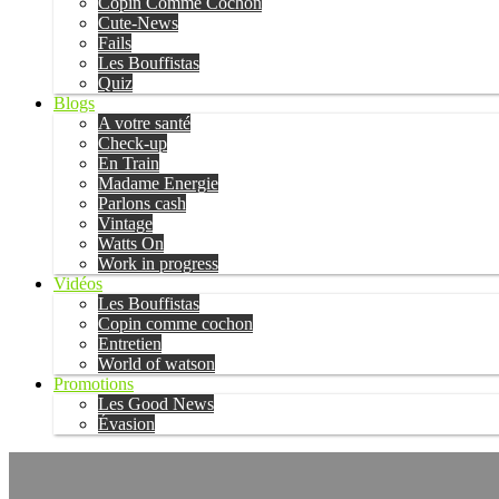
Copin Comme Cochon
Cute-News
Fails
Les Bouffistas
Quiz
Blogs
A votre santé
Check-up
En Train
Madame Energie
Parlons cash
Vintage
Watts On
Work in progress
Vidéos
Les Bouffistas
Copin comme cochon
Entretien
World of watson
Promotions
Les Good News
Évasion