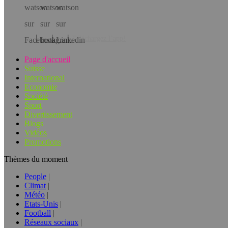
Téléchargez l’app!
Page d'accueil
Suisse
International
Economie
Société
Sport
Divertissement
Blogs
Vidéos
Promotions
Thèmes du moment
People
Climat
Météo
Etats-Unis
Football
Réseaux sociaux