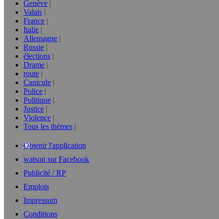
Genève
Valais
France
Italie
Allemagne
Russie
élections
Drame
route
Canicule
Police
Politique
Justice
Violence
Tous les thèmes
Obtenir l'application
watson sur Facebook
Publicité / RP
Emplois
Impressum
Conditions