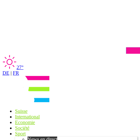
27°
DE
|
FR
Suisse
International
Economie
Société
Sport
News en direct