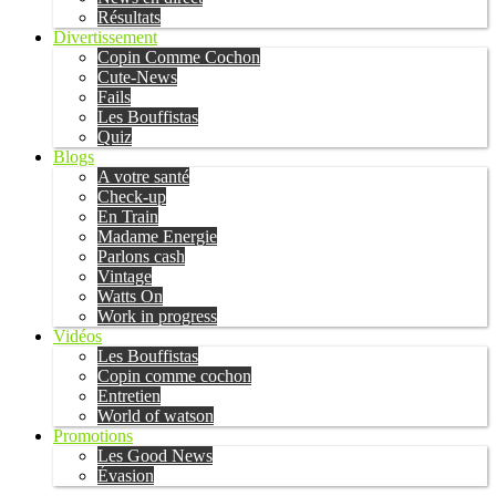
Résultats
Divertissement
Copin Comme Cochon
Cute-News
Fails
Les Bouffistas
Quiz
Blogs
A votre santé
Check-up
En Train
Madame Energie
Parlons cash
Vintage
Watts On
Work in progress
Vidéos
Les Bouffistas
Copin comme cochon
Entretien
World of watson
Promotions
Les Good News
Évasion