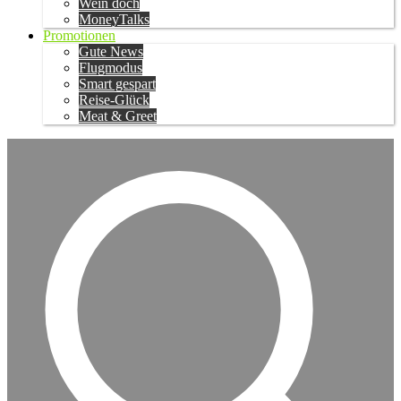
Wein doch
MoneyTalks
Promotionen
Gute News
Flugmodus
Smart gespart
Reise-Glück
Meat & Greet