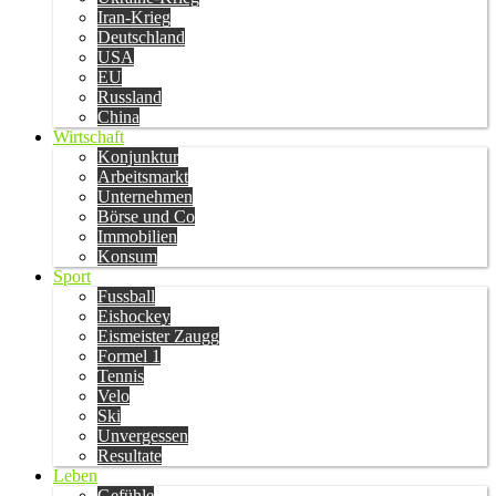
Iran-Krieg
Deutschland
USA
EU
Russland
China
Wirtschaft
Konjunktur
Arbeitsmarkt
Unternehmen
Börse und Co
Immobilien
Konsum
Sport
Fussball
Eishockey
Eismeister Zaugg
Formel 1
Tennis
Velo
Ski
Unvergessen
Resultate
Leben
Gefühle