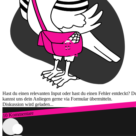
Hast du einen relevanten Input oder hast du einen Fehler entdeckt? D
kannst uns dein Anliegen gerne via Formular übermitteln.
Diskussion wird geladen...
10 Kommentare
Zum Login