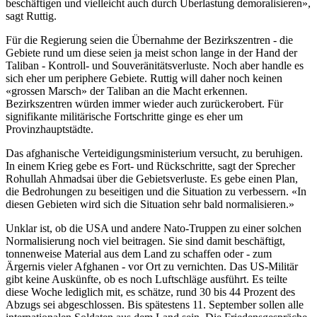
beschäftigen und vielleicht auch durch Überlastung demoralisieren»,
sagt Ruttig.
Für die Regierung seien die Übernahme der Bezirkszentren - die
Gebiete rund um diese seien ja meist schon lange in der Hand der
Taliban - Kontroll- und Souveränitätsverluste. Noch aber handle es
sich eher um periphere Gebiete. Ruttig will daher noch keinen
«grossen Marsch» der Taliban an die Macht erkennen.
Bezirkszentren würden immer wieder auch zurückerobert. Für
signifikante militärische Fortschritte ginge es eher um
Provinzhauptstädte.
Das afghanische Verteidigungsministerium versucht, zu beruhigen.
In einem Krieg gebe es Fort- und Rückschritte, sagt der Sprecher
Rohullah Ahmadsai über die Gebietsverluste. Es gebe einen Plan,
die Bedrohungen zu beseitigen und die Situation zu verbessern. «In
diesen Gebieten wird sich die Situation sehr bald normalisieren.»
Unklar ist, ob die USA und andere Nato-Truppen zu einer solchen
Normalisierung noch viel beitragen. Sie sind damit beschäftigt,
tonnenweise Material aus dem Land zu schaffen oder - zum
Ärgernis vieler Afghanen - vor Ort zu vernichten. Das US-Militär
gibt keine Auskünfte, ob es noch Luftschläge ausführt. Es teilte
diese Woche lediglich mit, es schätze, rund 30 bis 44 Prozent des
Abzugs sei abgeschlossen. Bis spätestens 11. September sollen alle