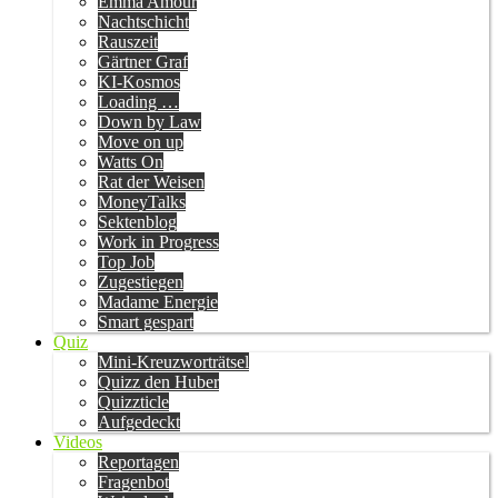
Emma Amour
Nachtschicht
Rauszeit
Gärtner Graf
KI-Kosmos
Loading …
Down by Law
Move on up
Watts On
Rat der Weisen
MoneyTalks
Sektenblog
Work in Progress
Top Job
Zugestiegen
Madame Energie
Smart gespart
Quiz
Mini-Kreuzworträtsel
Quizz den Huber
Quizzticle
Aufgedeckt
Videos
Reportagen
Fragenbot