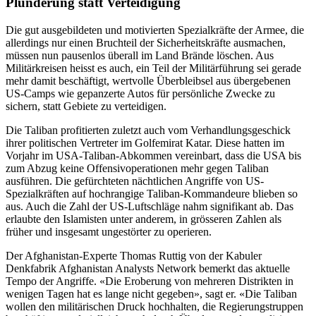
Plünderung statt Verteidigung
Die gut ausgebildeten und motivierten Spezialkräfte der Armee, die
allerdings nur einen Bruchteil der Sicherheitskräfte ausmachen,
müssen nun pausenlos überall im Land Brände löschen. Aus
Militärkreisen heisst es auch, ein Teil der Militärführung sei gerade
mehr damit beschäftigt, wertvolle Überbleibsel aus übergebenen
US-Camps wie gepanzerte Autos für persönliche Zwecke zu
sichern, statt Gebiete zu verteidigen.
Die Taliban profitierten zuletzt auch vom Verhandlungsgeschick
ihrer politischen Vertreter im Golfemirat Katar. Diese hatten im
Vorjahr im USA-Taliban-Abkommen vereinbart, dass die USA bis
zum Abzug keine Offensivoperationen mehr gegen Taliban
ausführen. Die gefürchteten nächtlichen Angriffe von US-
Spezialkräften auf hochrangige Taliban-Kommandeure blieben so
aus. Auch die Zahl der US-Luftschläge nahm signifikant ab. Das
erlaubte den Islamisten unter anderem, in grösseren Zahlen als
früher und insgesamt ungestörter zu operieren.
Der Afghanistan-Experte Thomas Ruttig von der Kabuler
Denkfabrik Afghanistan Analysts Network bemerkt das aktuelle
Tempo der Angriffe. «Die Eroberung von mehreren Distrikten in
wenigen Tagen hat es lange nicht gegeben», sagt er. «Die Taliban
wollen den militärischen Druck hochhalten, die Regierungstruppen