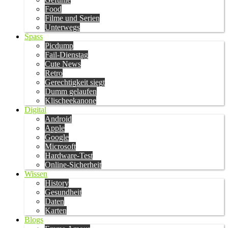
Food
Filme und Serien
Unterwegs
Spass
Picdump
Fail-Dienstag
Cute News
Retro
Gerechtigkeit siegt
Dumm gelaufen
Klischeekanone
Digital
Android
Apple
Google
Microsoft
Hardware-Test
Online-Sicherheit
Wissen
History
Gesundheit
Daten
Karten
Blogs