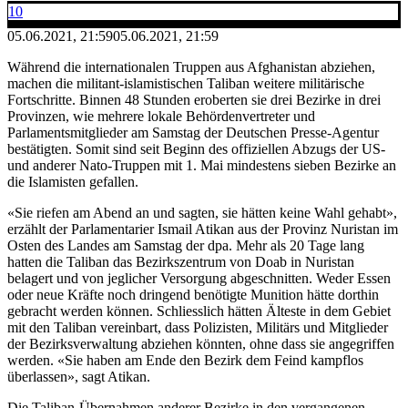
10
05.06.2021, 21:59
05.06.2021, 21:59
Während die internationalen Truppen aus Afghanistan abziehen,
machen die militant-islamistischen Taliban weitere militärische
Fortschritte. Binnen 48 Stunden eroberten sie drei Bezirke in drei
Provinzen, wie mehrere lokale Behördenvertreter und
Parlamentsmitglieder am Samstag der Deutschen Presse-Agentur
bestätigten. Somit sind seit Beginn des offiziellen Abzugs der US-
und anderer Nato-Truppen mit 1. Mai mindestens sieben Bezirke an
die Islamisten gefallen.
«Sie riefen am Abend an und sagten, sie hätten keine Wahl gehabt»,
erzählt der Parlamentarier Ismail Atikan aus der Provinz Nuristan im
Osten des Landes am Samstag der dpa. Mehr als 20 Tage lang
hatten die Taliban das Bezirkszentrum von Doab in Nuristan
belagert und von jeglicher Versorgung abgeschnitten. Weder Essen
oder neue Kräfte noch dringend benötigte Munition hätte dorthin
gebracht werden können. Schliesslich hätten Älteste in dem Gebiet
mit den Taliban vereinbart, dass Polizisten, Militärs und Mitglieder
der Bezirksverwaltung abziehen könnten, ohne dass sie angegriffen
werden. «Sie haben am Ende den Bezirk dem Feind kampflos
überlassen», sagt Atikan.
Die Taliban-Übernahmen anderer Bezirke in den vergangenen