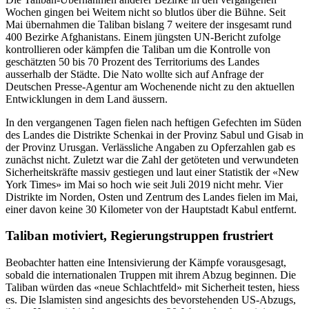
Wochen gingen bei Weitem nicht so blutlos über die Bühne. Seit
Mai übernahmen die Taliban bislang 7 weitere der insgesamt rund
400 Bezirke Afghanistans. Einem jüngsten UN-Bericht zufolge
kontrollieren oder kämpfen die Taliban um die Kontrolle von
geschätzten 50 bis 70 Prozent des Territoriums des Landes
ausserhalb der Städte. Die Nato wollte sich auf Anfrage der
Deutschen Presse-Agentur am Wochenende nicht zu den aktuellen
Entwicklungen in dem Land äussern.
In den vergangenen Tagen fielen nach heftigen Gefechten im Süden
des Landes die Distrikte Schenkai in der Provinz Sabul und Gisab in
der Provinz Urusgan. Verlässliche Angaben zu Opferzahlen gab es
zunächst nicht. Zuletzt war die Zahl der getöteten und verwundeten
Sicherheitskräfte massiv gestiegen und laut einer Statistik der «New
York Times» im Mai so hoch wie seit Juli 2019 nicht mehr. Vier
Distrikte im Norden, Osten und Zentrum des Landes fielen im Mai,
einer davon keine 30 Kilometer von der Hauptstadt Kabul entfernt.
Taliban motiviert, Regierungstruppen frustriert
Beobachter hatten eine Intensivierung der Kämpfe vorausgesagt,
sobald die internationalen Truppen mit ihrem Abzug beginnen. Die
Taliban würden das «neue Schlachtfeld» mit Sicherheit testen, hiess
es. Die Islamisten sind angesichts des bevorstehenden US-Abzugs,