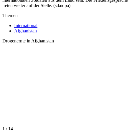
internationalen Soldaten aus dem Land sein. Die Friedensgespräche
treten weiter auf der Stelle. (sda/dpa)
Themen
International
Afghanistan
Drogenernte in Afghanistan
1 / 14