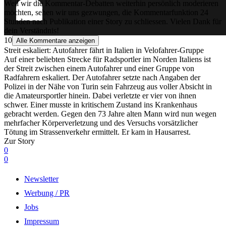
Weil wir die Kommentar-Debatten weiterhin persönlich moderieren
möchten, sehen wir uns gezwungen, die Kommentarfunktion 24
Stunden nach Publikation einer Story zu schliessen. Vielen Dank für
dein Verständnis!
10
Alle Kommentare anzeigen
Streit eskaliert: Autofahrer fährt in Italien in Velofahrer-Gruppe
Auf einer beliebten Strecke für Radsportler im Norden Italiens ist
der Streit zwischen einem Autofahrer und einer Gruppe von
Radfahrern eskaliert. Der Autofahrer setzte nach Angaben der
Polizei in der Nähe von Turin sein Fahrzeug aus voller Absicht in
die Amateursportler hinein. Dabei verletzte er vier von ihnen
schwer. Einer musste in kritischem Zustand ins Krankenhaus
gebracht werden. Gegen den 73 Jahre alten Mann wird nun wegen
mehrfacher Körperverletzung und des Versuchs vorsätzlicher
Tötung im Strassenverkehr ermittelt. Er kam in Hausarrest.
Zur Story
0
0
Newsletter
Werbung / PR
Jobs
Impressum