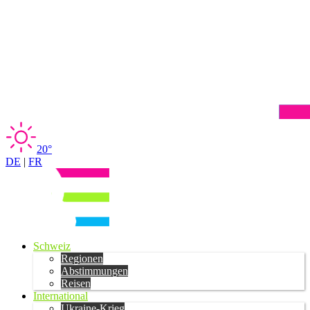
20°
DE
|
FR
Schweiz
Regionen
Abstimmungen
Reisen
International
Ukraine-Krieg