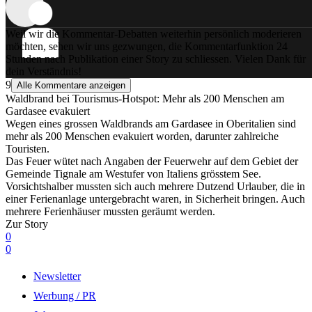
Weil wir die Kommentar-Debatten weiterhin persönlich moderieren
möchten, sehen wir uns gezwungen, die Kommentarfunktion 24
Stunden nach Publikation einer Story zu schliessen. Vielen Dank für
dein Verständnis!
9
Alle Kommentare anzeigen
Waldbrand bei Tourismus-Hotspot: Mehr als 200 Menschen am
Gardasee evakuiert
Wegen eines grossen Waldbrands am Gardasee in Oberitalien sind
mehr als 200 Menschen evakuiert worden, darunter zahlreiche
Touristen.
Das Feuer wütet nach Angaben der Feuerwehr auf dem Gebiet der
Gemeinde Tignale am Westufer von Italiens grösstem See.
Vorsichtshalber mussten sich auch mehrere Dutzend Urlauber, die in
einer Ferienanlage untergebracht waren, in Sicherheit bringen. Auch
mehrere Ferienhäuser mussten geräumt werden.
Zur Story
0
0
Newsletter
Werbung / PR