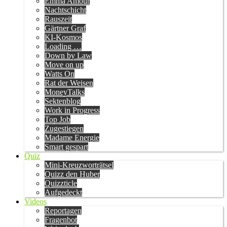
Emma Amour
Nachtschicht
Rauszeit
Gärtner Graf
KI-Kosmos
Loading …
Down by Law
Move on up
Watts On
Rat der Weisen
MoneyTalks
Sektenblog
Work in Progress
Top Job
Zugestiegen
Madame Energie
Smart gespart
Quiz
Mini-Kreuzworträtsel
Quizz den Huber
Quizzticle
Aufgedeckt
Videos
Reportagen
Fragenbot