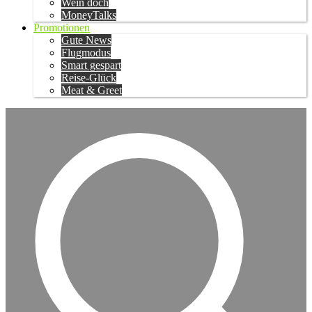
Wein doch
MoneyTalks
Promotionen
Gute News
Flugmodus
Smart gespart
Reise-Glück
Meat & Greet