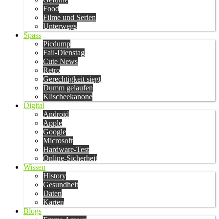
Food
Filme und Serien
Unterwegs
Spass
Picdump
Fail-Dienstag
Cute News
Retro
Gerechtigkeit siegt
Dumm gelaufen
Klischeekanone
Digital
Android
Apple
Google
Microsoft
Hardware-Test
Online-Sicherheit
Wissen
History
Gesundheit
Daten
Karten
Blogs