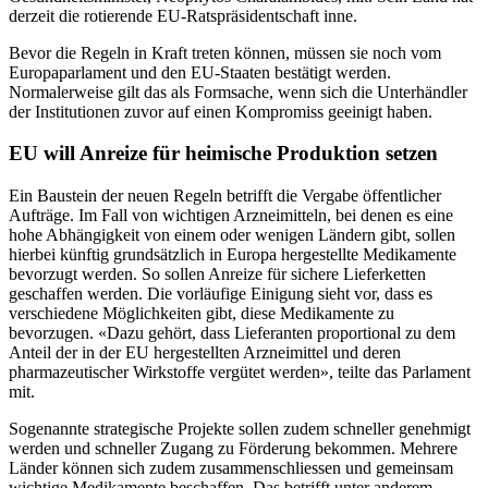
derzeit die rotierende EU-Ratspräsidentschaft inne.
Bevor die Regeln in Kraft treten können, müssen sie noch vom
Europaparlament und den EU-Staaten bestätigt werden.
Normalerweise gilt das als Formsache, wenn sich die Unterhändler
der Institutionen zuvor auf einen Kompromiss geeinigt haben.
EU will Anreize für heimische Produktion setzen
Ein Baustein der neuen Regeln betrifft die Vergabe öffentlicher
Aufträge. Im Fall von wichtigen Arzneimitteln, bei denen es eine
hohe Abhängigkeit von einem oder wenigen Ländern gibt, sollen
hierbei künftig grundsätzlich in Europa hergestellte Medikamente
bevorzugt werden. So sollen Anreize für sichere Lieferketten
geschaffen werden. Die vorläufige Einigung sieht vor, dass es
verschiedene Möglichkeiten gibt, diese Medikamente zu
bevorzugen. «Dazu gehört, dass Lieferanten proportional zu dem
Anteil der in der EU hergestellten Arzneimittel und deren
pharmazeutischer Wirkstoffe vergütet werden», teilte das Parlament
mit.
Sogenannte strategische Projekte sollen zudem schneller genehmigt
werden und schneller Zugang zu Förderung bekommen. Mehrere
Länder können sich zudem zusammenschliessen und gemeinsam
wichtige Medikamente beschaffen. Das betrifft unter anderem