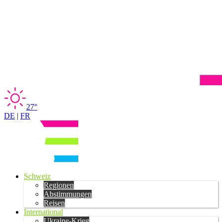
27°
DE
|
FR
Schweiz
Regionen
Abstimmungen
Reisen
International
Ukraine-Krieg