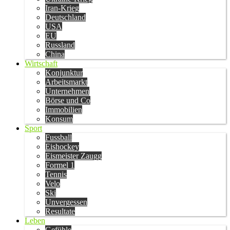
Iran-Krieg
Deutschland
USA
EU
Russland
China
Wirtschaft
Konjunktur
Arbeitsmarkt
Unternehmen
Börse und Co
Immobilien
Konsum
Sport
Fussball
Eishockey
Eismeister Zaugg
Formel 1
Tennis
Velo
Ski
Unvergessen
Resultate
Leben
Gefühle