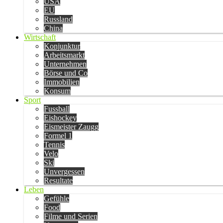
USA
EU
Russland
China
Wirtschaft
Konjunktur
Arbeitsmarkt
Unternehmen
Börse und Co
Immobilien
Konsum
Sport
Fussball
Eishockey
Eismeister Zaugg
Formel 1
Tennis
Velo
Ski
Unvergessen
Resultate
Leben
Gefühle
Food
Filme und Serien