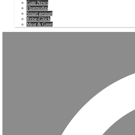
Gute News
Flugmodus
Smart gespart
Reise-Glück
Meat & Greet