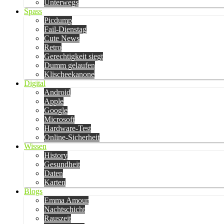
Unterwegs
Spass
Picdump
Fail-Dienstag
Cute News
Retro
Gerechtigkeit siegt
Dumm gelaufen
Klischeekanone
Digital
Android
Apple
Google
Microsoft
Hardware-Test
Online-Sicherheit
Wissen
History
Gesundheit
Daten
Karten
Blogs
Emma Amour
Nachtschicht
Rauszeit