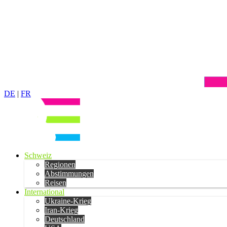
DE
|
FR
Schweiz
Regionen
Abstimmungen
Reisen
International
Ukraine-Krieg
Iran-Krieg
Deutschland