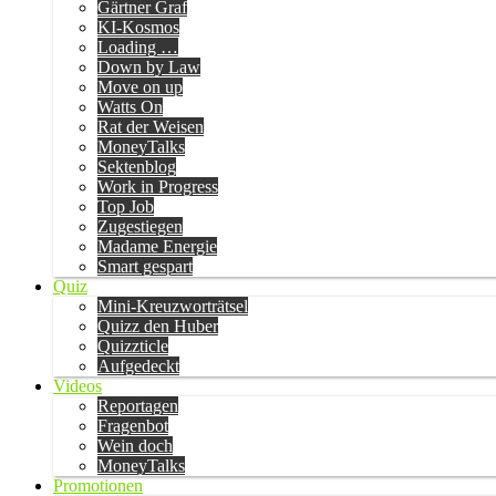
Gärtner Graf
KI-Kosmos
Loading …
Down by Law
Move on up
Watts On
Rat der Weisen
MoneyTalks
Sektenblog
Work in Progress
Top Job
Zugestiegen
Madame Energie
Smart gespart
Quiz
Mini-Kreuzworträtsel
Quizz den Huber
Quizzticle
Aufgedeckt
Videos
Reportagen
Fragenbot
Wein doch
MoneyTalks
Promotionen