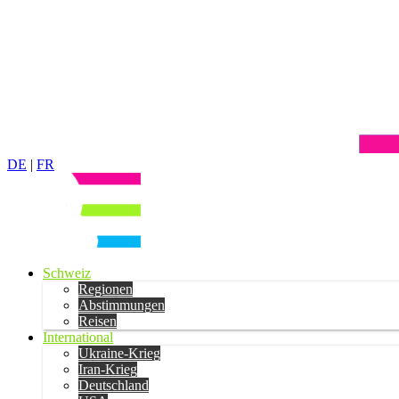
DE
|
FR
Schweiz
Regionen
Abstimmungen
Reisen
International
Ukraine-Krieg
Iran-Krieg
Deutschland