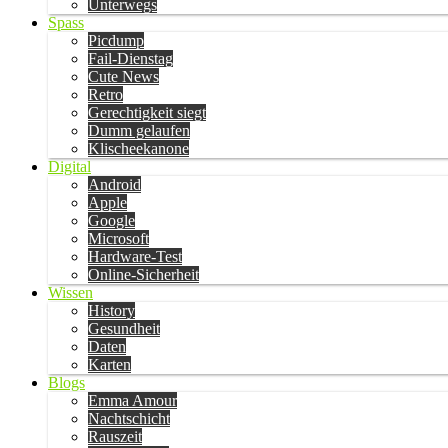
Unterwegs
Spass
Picdump
Fail-Dienstag
Cute News
Retro
Gerechtigkeit siegt
Dumm gelaufen
Klischeekanone
Digital
Android
Apple
Google
Microsoft
Hardware-Test
Online-Sicherheit
Wissen
History
Gesundheit
Daten
Karten
Blogs
Emma Amour
Nachtschicht
Rauszeit