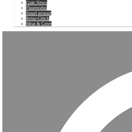
Gute News
Flugmodus
Smart gespart
Reise-Glück
Meat & Greet