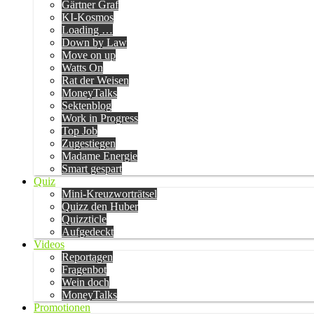
Gärtner Graf
KI-Kosmos
Loading …
Down by Law
Move on up
Watts On
Rat der Weisen
MoneyTalks
Sektenblog
Work in Progress
Top Job
Zugestiegen
Madame Energie
Smart gespart
Quiz
Mini-Kreuzworträtsel
Quizz den Huber
Quizzticle
Aufgedeckt
Videos
Reportagen
Fragenbot
Wein doch
MoneyTalks
Promotionen