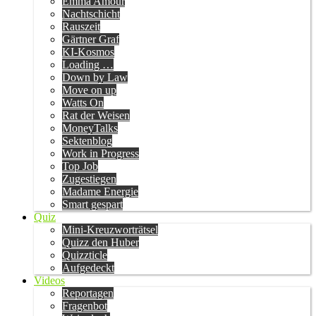
Emma Amour
Nachtschicht
Rauszeit
Gärtner Graf
KI-Kosmos
Loading …
Down by Law
Move on up
Watts On
Rat der Weisen
MoneyTalks
Sektenblog
Work in Progress
Top Job
Zugestiegen
Madame Energie
Smart gespart
Quiz
Mini-Kreuzworträtsel
Quizz den Huber
Quizzticle
Aufgedeckt
Videos
Reportagen
Fragenbot