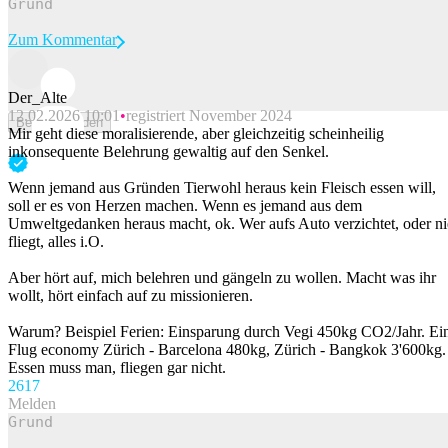
Zum Kommentar
Der_Alte
12.02.2026 10:01
registriert November 2024
Beitrag melden
Mir geht diese moralisierende, aber gleichzeitig scheinheilig
inkonsequente Belehrung gewaltig auf den Senkel.
Wenn jemand aus Gründen Tierwohl heraus kein Fleisch essen will,
soll er es von Herzen machen. Wenn es jemand aus dem
Umweltgedanken heraus macht, ok. Wer aufs Auto verzichtet, oder ni
fliegt, alles i.O.
Aber hört auf, mich belehren und gängeln zu wollen. Macht was ihr
wollt, hört einfach auf zu missionieren.
Warum? Beispiel Ferien: Einsparung durch Vegi 450kg CO2/Jahr. Ei
Flug economy Zürich - Barcelona 480kg, Zürich - Bangkok 3'600kg.
Essen muss man, fliegen gar nicht.
26
17
Melden