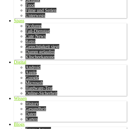
Food
Filme und Serien
Unterwegs
Spass
Picdump
Fail-Dienstag
Cute News
Retro
Gerechtigkeit siegt
Dumm gelaufen
Klischeekanone
Digital
Android
Apple
Google
Microsoft
Hardware-Test
Online-Sicherheit
Wissen
History
Gesundheit
Daten
Karten
Blogs