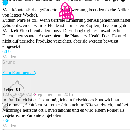
ist.
Man könnte zB die geförderte Fleischwerbung beenden (siehe Artikel
von letzter Woche).
Zudem wäre es toll, wenn tierfreie Ernährung der Allgemeinheit nähe
gebracht werden würde. Heute ist in unseren Köpfen, dass eine gute
Mahlzeit Fleisch enthalten muss. Diese Logik gilt es auszubrechen.
Einen interessanten Ansatz bietet die Planetary Health Diet. Es wird
nicht auf tierische Produkte verzichtet, aber sie werden bewusst
eingesetzt.
60
32
Melden
Zum Kommentar
Keller101
12.02.2026 07:28
registriert Juni 2016
Beitrag melden
In Frankreich ist es fast unmöglich ein fleischloses Sandwich zu
bekommen, Schinken ist immer drin auch im Käsesandwich, und bei
Nachfrage herrscht oft Unverständnis und es wird einem Poulet als
vegetarische Variante angeboten.
23
6
Melden