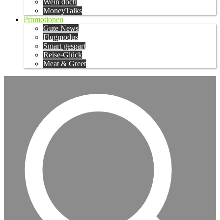
Wein doch
MoneyTalks
Promotionen
Gute News
Flugmodus
Smart gespart
Reise-Glück
Meat & Greet