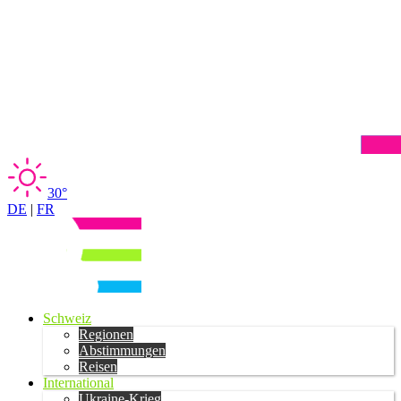
30°
DE
|
FR
Schweiz
Regionen
Abstimmungen
Reisen
International
Ukraine-Krieg