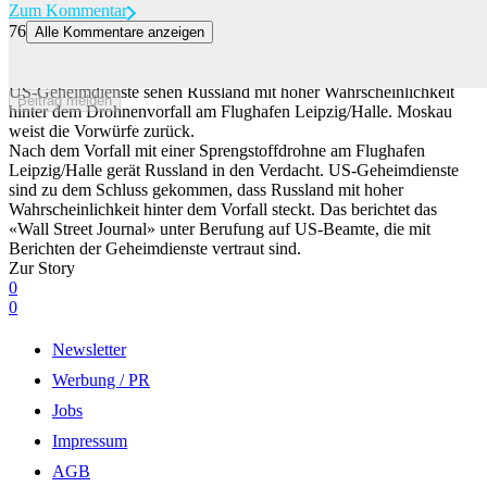
Zum Kommentar
76
Alle Kommentare anzeigen
Drohnenvorfall in Leipzig: US-Geheimdienste verdächtigen laut
Bericht Russland
US-Geheimdienste sehen Russland mit hoher Wahrscheinlichkeit
Beitrag melden
hinter dem Drohnenvorfall am Flughafen Leipzig/Halle. Moskau
weist die Vorwürfe zurück.
Nach dem Vorfall mit einer Sprengstoffdrohne am Flughafen
Leipzig/Halle gerät Russland in den Verdacht. US-Geheimdienste
sind zu dem Schluss gekommen, dass Russland mit hoher
Wahrscheinlichkeit hinter dem Vorfall steckt. Das berichtet das
«Wall Street Journal» unter Berufung auf US-Beamte, die mit
Berichten der Geheimdienste vertraut sind.
Zur Story
0
0
Newsletter
Werbung / PR
Jobs
Impressum
AGB