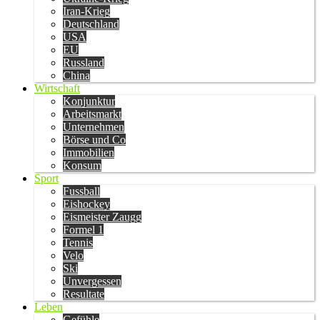
Iran-Krieg
Deutschland
USA
EU
Russland
China
Wirtschaft
Konjunktur
Arbeitsmarkt
Unternehmen
Börse und Co
Immobilien
Konsum
Sport
Fussball
Eishockey
Eismeister Zaugg
Formel 1
Tennis
Velo
Ski
Unvergessen
Resultate
Leben
Gefühle