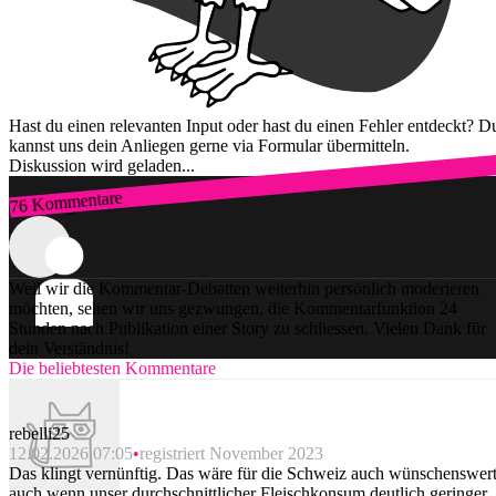
Hast du einen relevanten Input oder hast du einen Fehler entdeckt? D
kannst uns dein Anliegen gerne via Formular übermitteln.
Diskussion wird geladen...
76 Kommentare
Zum Login
Weil wir die Kommentar-Debatten weiterhin persönlich moderieren
möchten, sehen wir uns gezwungen, die Kommentarfunktion 24
Stunden nach Publikation einer Story zu schliessen. Vielen Dank für
dein Verständnis!
Die beliebtesten Kommentare
rebelli25
12.02.2026 07:05
registriert November 2023
Das klingt vernünftig. Das wäre für die Schweiz auch wünschenswert
auch wenn unser durchschnittlicher Fleischkonsum deutlich geringer