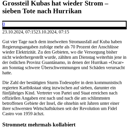
Grossteil Kubas hat wieder Strom –
sieben Tote nach Hurrikan
0
23.10.2024, 07:15
23.10.2024, 07:15
Gut vier Tage nach dem inselweiten Stromausfall auf Kuba haben
Regierungsangaben zufolge mehr als 70 Prozent der Anschlüsse
wieder Elektrizität. Zu den Gebieten, wo die Versorgung bisher
nicht wiederhergestellt wurde, zählten am Dienstag weiterhin jene in
der östlichen Provinz Guantánamo, in denen der Hurrikan «Oscar»
am Sonntag schwere Überschwemmungen und Schäden verursacht
hatte.
Die Zahl der bestätigten Sturm-Todesopfer in dem kommunistisch
regierten Karibikstaat stieg inzwischen auf sieben, darunter ein
fünfjähriges Kind. Vertreter von Partei und Staat erreichen nach
offiziellen Angaben erst nach und nach die am schlimmsten
betroffenen Gebiete der Insel, die ohnehin seit Jahren unter einer
ihrer schwersten Wirtschaftskrisen seit der Revolution um Fidel
Castro von 1959 ächzt.
Stromnetz mehrmals kollabiert