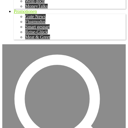
Wein doch
MoneyTalks
Promotionen
Gute News
Flugmodus
Smart gespart
Reise-Glück
Meat & Greet