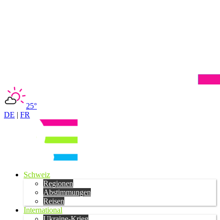
25°
DE
|
FR
Schweiz
Regionen
Abstimmungen
Reisen
International
Ukraine-Krieg