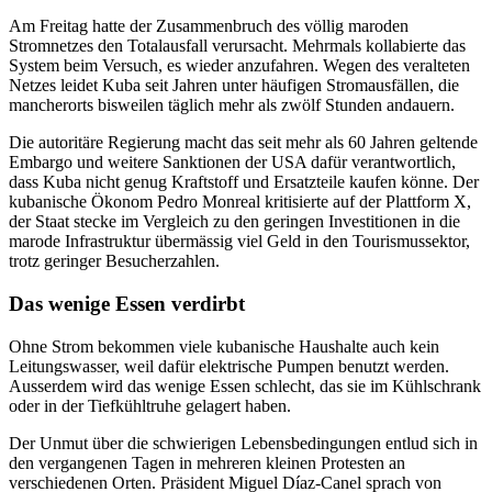
Am Freitag hatte der Zusammenbruch des völlig maroden
Stromnetzes den Totalausfall verursacht. Mehrmals kollabierte das
System beim Versuch, es wieder anzufahren. Wegen des veralteten
Netzes leidet Kuba seit Jahren unter häufigen Stromausfällen, die
mancherorts bisweilen täglich mehr als zwölf Stunden andauern.
Die autoritäre Regierung macht das seit mehr als 60 Jahren geltende
Embargo und weitere Sanktionen der USA dafür verantwortlich,
dass Kuba nicht genug Kraftstoff und Ersatzteile kaufen könne. Der
kubanische Ökonom Pedro Monreal kritisierte auf der Plattform X,
der Staat stecke im Vergleich zu den geringen Investitionen in die
marode Infrastruktur übermässig viel Geld in den Tourismussektor,
trotz geringer Besucherzahlen.
Das wenige Essen verdirbt
Ohne Strom bekommen viele kubanische Haushalte auch kein
Leitungswasser, weil dafür elektrische Pumpen benutzt werden.
Ausserdem wird das wenige Essen schlecht, das sie im Kühlschrank
oder in der Tiefkühltruhe gelagert haben.
Der Unmut über die schwierigen Lebensbedingungen entlud sich in
den vergangenen Tagen in mehreren kleinen Protesten an
verschiedenen Orten. Präsident Miguel Díaz-Canel sprach von