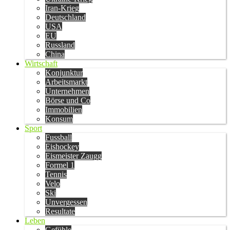
Iran-Krieg
Deutschland
USA
EU
Russland
China
Wirtschaft
Konjunktur
Arbeitsmarkt
Unternehmen
Börse und Co
Immobilien
Konsum
Sport
Fussball
Eishockey
Eismeister Zaugg
Formel 1
Tennis
Velo
Ski
Unvergessen
Resultate
Leben
Gefühle