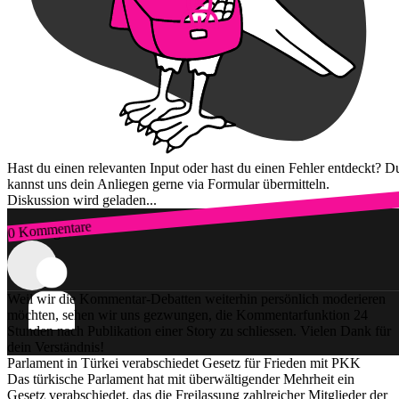
Hast du einen relevanten Input oder hast du einen Fehler entdeckt? D
kannst uns dein Anliegen gerne via Formular übermitteln.
Diskussion wird geladen...
0 Kommentare
Zum Login
Weil wir die Kommentar-Debatten weiterhin persönlich moderieren
möchten, sehen wir uns gezwungen, die Kommentarfunktion 24
Stunden nach Publikation einer Story zu schliessen. Vielen Dank für
dein Verständnis!
Parlament in Türkei verabschiedet Gesetz für Frieden mit PKK
Das türkische Parlament hat mit überwältigender Mehrheit ein
Gesetz verabschiedet, das die Freilassung zahlreicher Mitglieder der