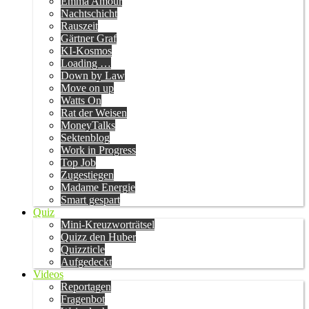
Emma Amour
Nachtschicht
Rauszeit
Gärtner Graf
KI-Kosmos
Loading …
Down by Law
Move on up
Watts On
Rat der Weisen
MoneyTalks
Sektenblog
Work in Progress
Top Job
Zugestiegen
Madame Energie
Smart gespart
Quiz
Mini-Kreuzworträtsel
Quizz den Huber
Quizzticle
Aufgedeckt
Videos
Reportagen
Fragenbot