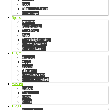
Food
Filme und Serien
Unterwegs
Spass
Picdump
Fail-Dienstag
Cute News
Retro
Gerechtigkeit siegt
Dumm gelaufen
Klischeekanone
Digital
Android
Apple
Google
Microsoft
Hardware-Test
Online-Sicherheit
Wissen
History
Gesundheit
Daten
Karten
Blogs