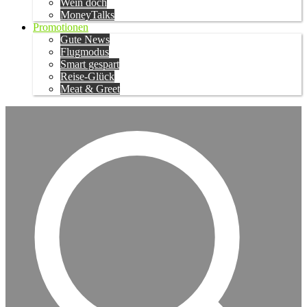
Wein doch
MoneyTalks
Promotionen
Gute News
Flugmodus
Smart gespart
Reise-Glück
Meat & Greet