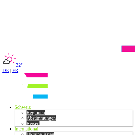
32°
DE
|
FR
Schweiz
Regionen
Abstimmungen
Reisen
International
Ukraine-Krieg