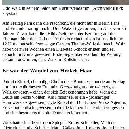
Udo Walz in seinem Salon am Kurfürstendamm. (Archivbild)
Bild:
keystone
Am Freitag kam dann die Nachricht, die nicht nur in Berlin Fans
und Freunde traurig macht: Udo Walz ist gestorben, im Alter von 76
Jahren. Zuvor hatte die «Bild»-Zeitung unter Berufung auf den
Ehemann über den Tod des Frisörs berichtet. «Udo ist friedlich um
12 Uhr eingeschlafen», sagte Carsten Thamm-Walz demnach. Walz
habe vor zwei Wochen einen Diabetes-Schock erlitten und sei
danach im Koma gewesen. Ende September war laut der Zeitung
bekannt geworden, dass Walz im Rollstuhl sass.
Er war der Wandel von Merkels Haar
Patricia Riekel, ehemalige Chefin der «Bunten», trauerte am Freitag
um ihren «allerbesten Freund». Grosszügig und grossherzig sei
Walz gewesen – einer, der sich Zeit genommen habe, wenn die
Leute ein Selfie wollten. Als Friseur sei er ein «grossartiger
Handwerker» gewesen, sagte Riekel der Deutschen Presse-Agentur.
Er sei authentisch gewesen, habe die kleinen Leute nicht vergessen
und sich besonders um alte Damen gekümmert.
Walz hatte sie alle vor dem Spiegel: Romy Schneider, Marlene
Dietrich, Claudia Schiffer, Maria Callas, Julia Roberts, Jodie Foster.