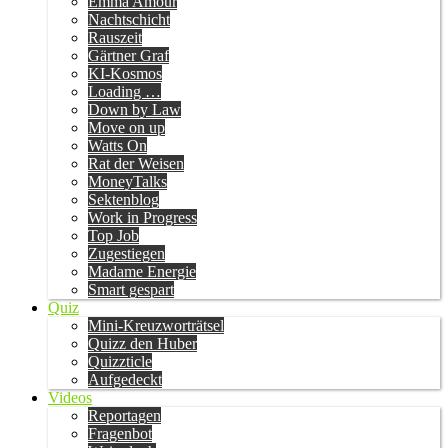
Emma Amour
Nachtschicht
Rauszeit
Gärtner Graf
KI-Kosmos
Loading …
Down by Law
Move on up
Watts On
Rat der Weisen
MoneyTalks
Sektenblog
Work in Progress
Top Job
Zugestiegen
Madame Energie
Smart gespart
Quiz
Mini-Kreuzworträtsel
Quizz den Huber
Quizzticle
Aufgedeckt
Videos
Reportagen
Fragenbot