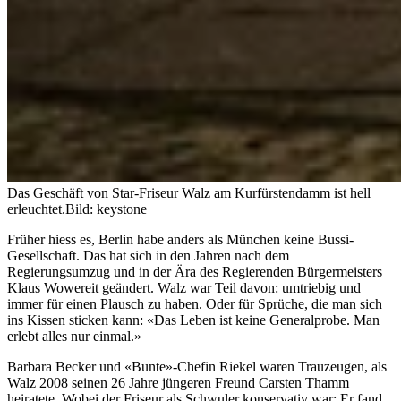
Das Geschäft von Star-Friseur Walz am Kurfürstendamm ist hell
erleuchtet.
Bild: keystone
Früher hiess es, Berlin habe anders als München keine Bussi-
Gesellschaft. Das hat sich in den Jahren nach dem
Regierungsumzug und in der Ära des Regierenden Bürgermeisters
Klaus Wowereit geändert. Walz war Teil davon: umtriebig und
immer für einen Plausch zu haben. Oder für Sprüche, die man sich
ins Kissen sticken kann: «Das Leben ist keine Generalprobe. Man
erlebt alles nur einmal.»
Barbara Becker und «Bunte»-Chefin Riekel waren Trauzeugen, als
Walz 2008 seinen 26 Jahre jüngeren Freund Carsten Thamm
heiratete. Wobei der Friseur als Schwuler konservativ war: Er fand,