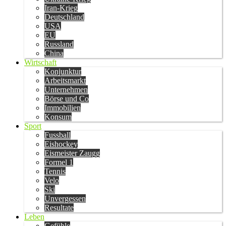
Iran-Krieg
Deutschland
USA
EU
Russland
China
Wirtschaft
Konjunktur
Arbeitsmarkt
Unternehmen
Börse und Co
Immobilien
Konsum
Sport
Fussball
Eishockey
Eismeister Zaugg
Formel 1
Tennis
Velo
Ski
Unvergessen
Resultate
Leben
Gefühle