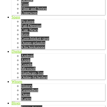
Food
Filme und Serien
Unterwegs
Spass
Picdump
Fail-Dienstag
Cute News
Retro
Gerechtigkeit siegt
Dumm gelaufen
Klischeekanone
Digital
Android
Apple
Google
Microsoft
Hardware-Test
Online-Sicherheit
Wissen
History
Gesundheit
Daten
Karten
Blogs