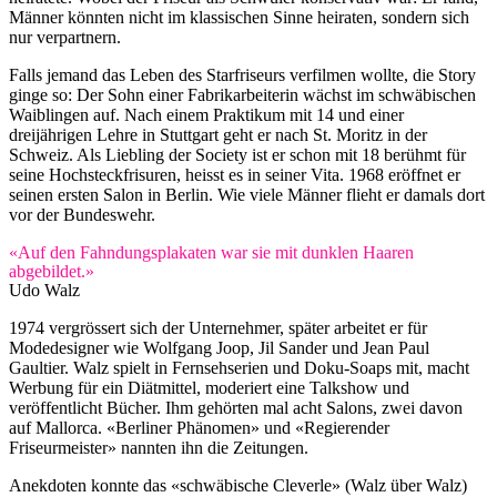
Männer könnten nicht im klassischen Sinne heiraten, sondern sich
nur verpartnern.
Falls jemand das Leben des Starfriseurs verfilmen wollte, die Story
ginge so: Der Sohn einer Fabrikarbeiterin wächst im schwäbischen
Waiblingen auf. Nach einem Praktikum mit 14 und einer
dreijährigen Lehre in Stuttgart geht er nach St. Moritz in der
Schweiz. Als Liebling der Society ist er schon mit 18 berühmt für
seine Hochsteckfrisuren, heisst es in seiner Vita. 1968 eröffnet er
seinen ersten Salon in Berlin. Wie viele Männer flieht er damals dort
vor der Bundeswehr.
«Auf den Fahndungsplakaten war sie mit dunklen Haaren
abgebildet.»
Udo Walz
1974 vergrössert sich der Unternehmer, später arbeitet er für
Modedesigner wie Wolfgang Joop, Jil Sander und Jean Paul
Gaultier. Walz spielt in Fernsehserien und Doku-Soaps mit, macht
Werbung für ein Diätmittel, moderiert eine Talkshow und
veröffentlicht Bücher. Ihm gehörten mal acht Salons, zwei davon
auf Mallorca. «Berliner Phänomen» und «Regierender
Friseurmeister» nannten ihn die Zeitungen.
Anekdoten konnte das «schwäbische Cleverle» (Walz über Walz)