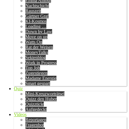
Emma Amour
Nachtschicht
Rauszeit
Gärtner Graf
KI-Kosmos
Loading …
Down by Law
Move on up
Watts On
Rat der Weisen
MoneyTalks
Sektenblog
Work in Progress
Top Job
Zugestiegen
Madame Energie
Smart gespart
Quiz
Mini-Kreuzworträtsel
Quizz den Huber
Quizzticle
Aufgedeckt
Videos
Reportagen
Fragenbot