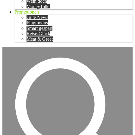
Wein doch
MoneyTalks
Promotionen
Gute News
Flugmodus
Smart gespart
Reise-Glück
Meat & Greet