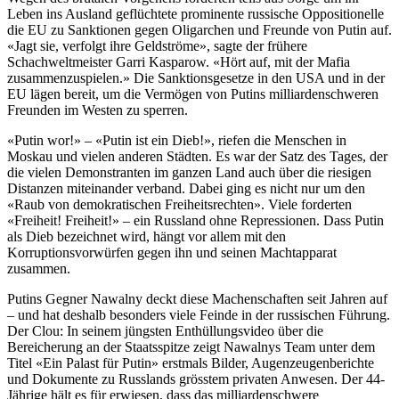
Leben ins Ausland geflüchtete prominente russische Oppositionelle
die EU zu Sanktionen gegen Oligarchen und Freunde von Putin auf.
«Jagt sie, verfolgt ihre Geldströme», sagte der frühere
Schachweltmeister Garri Kasparow. «Hört auf, mit der Mafia
zusammenzuspielen.» Die Sanktionsgesetze in den USA und in der
EU lägen bereit, um die Vermögen von Putins milliardenschweren
Freunden im Westen zu sperren.
«Putin wor!» – «Putin ist ein Dieb!», riefen die Menschen in
Moskau und vielen anderen Städten. Es war der Satz des Tages, der
die vielen Demonstranten im ganzen Land auch über die riesigen
Distanzen miteinander verband. Dabei ging es nicht nur um den
«Raub von demokratischen Freiheitsrechten». Viele forderten
«Freiheit! Freiheit!» – ein Russland ohne Repressionen. Dass Putin
als Dieb bezeichnet wird, hängt vor allem mit den
Korruptionsvorwürfen gegen ihn und seinen Machtapparat
zusammen.
Putins Gegner Nawalny deckt diese Machenschaften seit Jahren auf
– und hat deshalb besonders viele Feinde in der russischen Führung.
Der Clou: In seinem jüngsten Enthüllungsvideo über die
Bereicherung an der Staatsspitze zeigt Nawalnys Team unter dem
Titel «Ein Palast für Putin» erstmals Bilder, Augenzeugenberichte
und Dokumente zu Russlands grösstem privaten Anwesen. Der 44-
Jährige hält es für erwiesen, dass das milliardenschwere