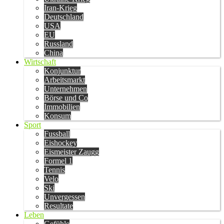
Iran-Krieg
Deutschland
USA
EU
Russland
China
Wirtschaft
Konjunktur
Arbeitsmarkt
Unternehmen
Börse und Co
Immobilien
Konsum
Sport
Fussball
Eishockey
Eismeister Zaugg
Formel 1
Tennis
Velo
Ski
Unvergessen
Resultate
Leben
Gefühle