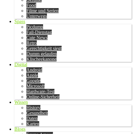
Food
Filme und Serien
Unterwegs
Spass
Picdump
Fail-Dienstag
Cute News
Retro
Gerechtigkeit siegt
Dumm gelaufen
Klischeekanone
Digital
Android
Apple
Google
Microsoft
Hardware-Test
Online-Sicherheit
Wissen
History
Gesundheit
Daten
Karten
Blogs