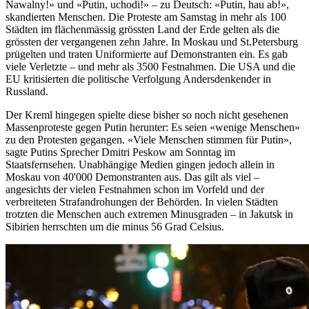
Nawalny!» und «Putin, uchodi!» – zu Deutsch: «Putin, hau ab!»,
skandierten Menschen. Die Proteste am Samstag in mehr als 100
Städten im flächenmässig grössten Land der Erde gelten als die
grössten der vergangenen zehn Jahre. In Moskau und St.Petersburg
prügelten und traten Uniformierte auf Demonstranten ein. Es gab
viele Verletzte – und mehr als 3500 Festnahmen. Die USA und die
EU kritisierten die politische Verfolgung Andersdenkender in
Russland.
Der Kreml hingegen spielte diese bisher so noch nicht gesehenen
Massenproteste gegen Putin herunter: Es seien «wenige Menschen»
zu den Protesten gegangen. «Viele Menschen stimmen für Putin»,
sagte Putins Sprecher Dmitri Peskow am Sonntag im
Staatsfernsehen. Unabhängige Medien gingen jedoch allein in
Moskau von 40'000 Demonstranten aus. Das gilt als viel –
angesichts der vielen Festnahmen schon im Vorfeld und der
verbreiteten Strafandrohungen der Behörden. In vielen Städten
trotzten die Menschen auch extremen Minusgraden – in Jakutsk in
Sibirien herrschten um die minus 56 Grad Celsius.