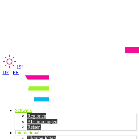
19°
DE
|
FR
Schweiz
Regionen
Abstimmungen
Reisen
International
Ukraine-Krieg