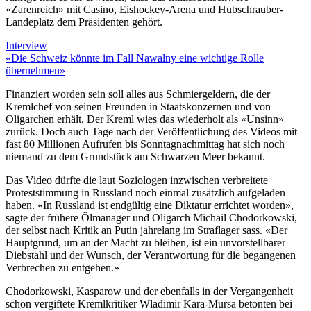
«Zarenreich» mit Casino, Eishockey-Arena und Hubschrauber-
Landeplatz dem Präsidenten gehört.
Interview
«Die Schweiz könnte im Fall Nawalny eine wichtige Rolle
übernehmen»
Finanziert worden sein soll alles aus Schmiergeldern, die der
Kremlchef von seinen Freunden in Staatskonzernen und von
Oligarchen erhält. Der Kreml wies das wiederholt als «Unsinn»
zurück. Doch auch Tage nach der Veröffentlichung des Videos mit
fast 80 Millionen Aufrufen bis Sonntagnachmittag hat sich noch
niemand zu dem Grundstück am Schwarzen Meer bekannt.
Das Video dürfte die laut Soziologen inzwischen verbreitete
Proteststimmung in Russland noch einmal zusätzlich aufgeladen
haben. «In Russland ist endgültig eine Diktatur errichtet worden»,
sagte der frühere Ölmanager und Oligarch Michail Chodorkowski,
der selbst nach Kritik an Putin jahrelang im Straflager sass. «Der
Hauptgrund, um an der Macht zu bleiben, ist ein unvorstellbarer
Diebstahl und der Wunsch, der Verantwortung für die begangenen
Verbrechen zu entgehen.»
Chodorkowski, Kasparow und der ebenfalls in der Vergangenheit
schon vergiftete Kremlkritiker Wladimir Kara-Mursa betonten bei