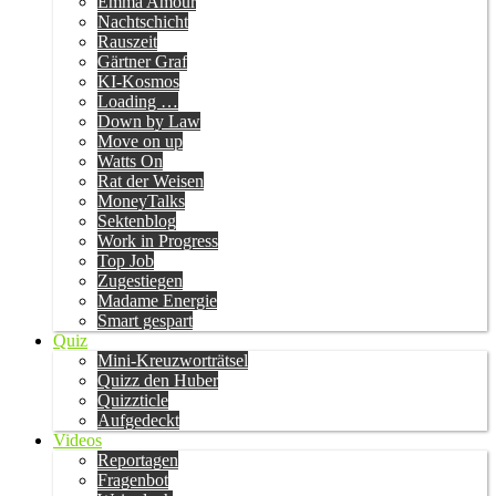
Emma Amour
Nachtschicht
Rauszeit
Gärtner Graf
KI-Kosmos
Loading …
Down by Law
Move on up
Watts On
Rat der Weisen
MoneyTalks
Sektenblog
Work in Progress
Top Job
Zugestiegen
Madame Energie
Smart gespart
Quiz
Mini-Kreuzworträtsel
Quizz den Huber
Quizzticle
Aufgedeckt
Videos
Reportagen
Fragenbot