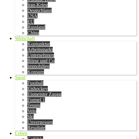
Iran-Krieg
Deutschland
USA
EU
Russland
China
Wirtschaft
Konjunktur
Arbeitsmarkt
Unternehmen
Börse und Co
Immobilien
Konsum
Sport
Fussball
Eishockey
Eismeister Zaugg
Formel 1
Tennis
Velo
Ski
Unvergessen
Resultate
Leben
Gefühle