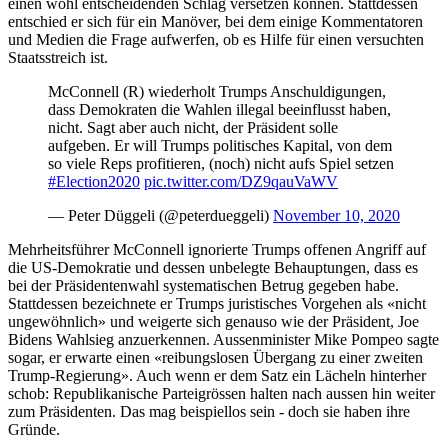
einen wohl entscheidenden Schlag versetzen können. Stattdessen
entschied er sich für ein Manöver, bei dem einige Kommentatoren
und Medien die Frage aufwerfen, ob es Hilfe für einen versuchten
Staatsstreich ist.
McConnell (R) wiederholt Trumps Anschuldigungen,
dass Demokraten die Wahlen illegal beeinflusst haben,
nicht. Sagt aber auch nicht, der Präsident solle
aufgeben. Er will Trumps politisches Kapital, von dem
so viele Reps profitieren, (noch) nicht aufs Spiel setzen
#Election2020
pic.twitter.com/DZ9qauVaWV
— Peter Düggeli (@peterdueggeli)
November 10, 2020
Mehrheitsführer McConnell ignorierte Trumps offenen Angriff auf
die US-Demokratie und dessen unbelegte Behauptungen, dass es
bei der Präsidentenwahl systematischen Betrug gegeben habe.
Stattdessen bezeichnete er Trumps juristisches Vorgehen als «nicht
ungewöhnlich» und weigerte sich genauso wie der Präsident, Joe
Bidens Wahlsieg anzuerkennen. Aussenminister Mike Pompeo sagte
sogar, er erwarte einen «reibungslosen Übergang zu einer zweiten
Trump-Regierung». Auch wenn er dem Satz ein Lächeln hinterher
schob: Republikanische Parteigrössen halten nach aussen hin weiter
zum Präsidenten. Das mag beispiellos sein - doch sie haben ihre
Gründe.