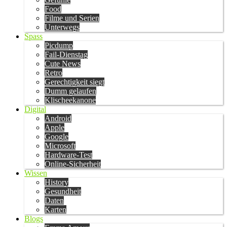
Food
Filme und Serien
Unterwegs
Spass
Picdump
Fail-Dienstag
Cute News
Retro
Gerechtigkeit siegt
Dumm gelaufen
Klischeekanone
Digital
Android
Apple
Google
Microsoft
Hardware-Test
Online-Sicherheit
Wissen
History
Gesundheit
Daten
Karten
Blogs