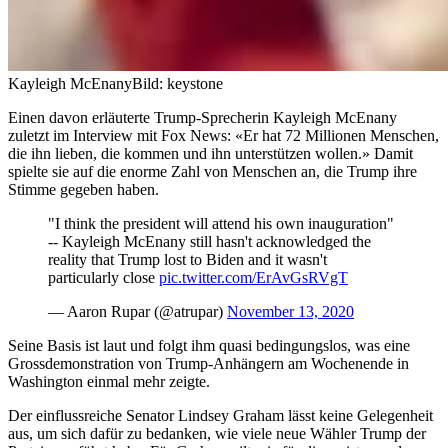
Kayleigh McEnany
Bild: keystone
Einen davon erläuterte Trump-Sprecherin Kayleigh McEnany
zuletzt im Interview mit Fox News: «Er hat 72 Millionen Menschen,
die ihn lieben, die kommen und ihn unterstützen wollen.» Damit
spielte sie auf die enorme Zahl von Menschen an, die Trump ihre
Stimme gegeben haben.
"I think the president will attend his own inauguration"
-- Kayleigh McEnany still hasn't acknowledged the
reality that Trump lost to Biden and it wasn't
particularly close
pic.twitter.com/ErAvGsRVgT
— Aaron Rupar (@atrupar)
November 13, 2020
Seine Basis ist laut und folgt ihm quasi bedingungslos, was eine
Grossdemonstration von Trump-Anhängern am Wochenende in
Washington einmal mehr zeigte.
Der einflussreiche Senator Lindsey Graham lässt keine Gelegenheit
aus, um sich dafür zu bedanken, wie viele neue Wähler Trump der