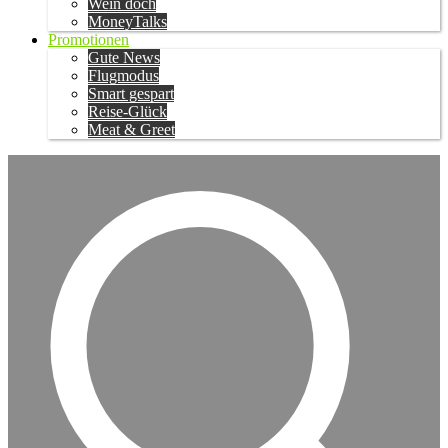
Wein doch
MoneyTalks
Promotionen
Gute News
Flugmodus
Smart gespart
Reise-Glück
Meat & Greet