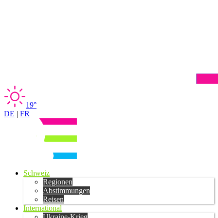
19°
DE
|
FR
Schweiz
Regionen
Abstimmungen
Reisen
International
Ukraine-Krieg