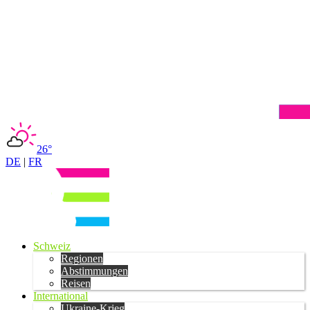
26°
DE
|
FR
Schweiz
Regionen
Abstimmungen
Reisen
International
Ukraine-Krieg