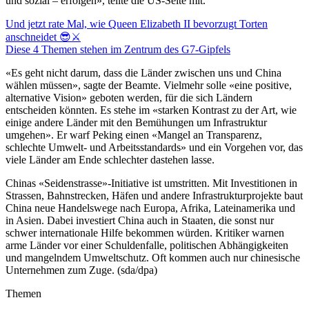
und sozial – erfolgen», teilte die US-Seite mit.
Und jetzt rate Mal, wie Queen Elizabeth II bevorzugt Torten
anschneidet 😎⚔️
Diese 4 Themen stehen im Zentrum des G7-Gipfels
«Es geht nicht darum, dass die Länder zwischen uns und China
wählen müssen», sagte der Beamte. Vielmehr solle «eine positive,
alternative Vision» geboten werden, für die sich Ländern
entscheiden könnten. Es stehe im «starken Kontrast zu der Art, wie
einige andere Länder mit den Bemühungen um Infrastruktur
umgehen». Er warf Peking einen «Mangel an Transparenz,
schlechte Umwelt- und Arbeitsstandards» und ein Vorgehen vor, das
viele Länder am Ende schlechter dastehen lasse.
Chinas «Seidenstrasse»-Initiative ist umstritten. Mit Investitionen in
Strassen, Bahnstrecken, Häfen und andere Infrastrukturprojekte baut
China neue Handelswege nach Europa, Afrika, Lateinamerika und
in Asien. Dabei investiert China auch in Staaten, die sonst nur
schwer internationale Hilfe bekommen würden. Kritiker warnen
arme Länder vor einer Schuldenfalle, politischen Abhängigkeiten
und mangelndem Umweltschutz. Oft kommen auch nur chinesische
Unternehmen zum Zuge. (sda/dpa)
Themen