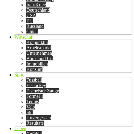
Iran-Krieg
Deutschland
USA
EU
Russland
China
Wirtschaft
Konjunktur
Arbeitsmarkt
Unternehmen
Börse und Co
Immobilien
Konsum
Sport
Fussball
Eishockey
Eismeister Zaugg
Formel 1
Tennis
Velo
Ski
Unvergessen
Resultate
Leben
Gefühle