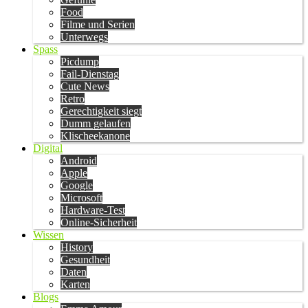
Food
Filme und Serien
Unterwegs
Spass
Picdump
Fail-Dienstag
Cute News
Retro
Gerechtigkeit siegt
Dumm gelaufen
Klischeekanone
Digital
Android
Apple
Google
Microsoft
Hardware-Test
Online-Sicherheit
Wissen
History
Gesundheit
Daten
Karten
Blogs