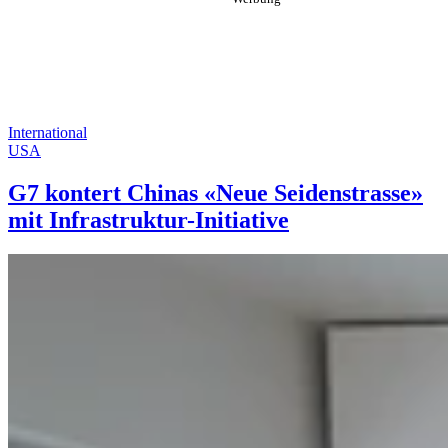
International
USA
G7 kontert Chinas «Neue Seidenstrasse»
mit Infrastruktur-Initiative