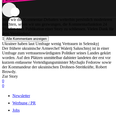
Zum Login
Weil wir die Kommentar-Debatten weiterhin persönlich moderieren
möchten, sehen wir uns gezwungen, die Kommentarfunktion 24
Stunden nach Publikation einer Story zu schliessen. Vielen Dank für
dein Verständnis!
1
Alle Kommentare anzeigen
Ukrainer haben laut Umfrage wenig Vertrauen in Selenskyj
Der frühere ukrainische Armeechef Walerij Saluschnyj ist in einer
Umfrage zum vertrauenswürdigsten Politiker seines Landes gekürt
worden. Auf den Plätzen unmittelbar dahinter landeten der erst vor
kurzem entlassene Verteidigungsminister Mychajlo Fedorow sowie
der Kommandeur der ukrainischen Drohnen-Streitkräfte, Robert
Browdy.
Zur Story
0
0
Newsletter
Werbung / PR
Jobs