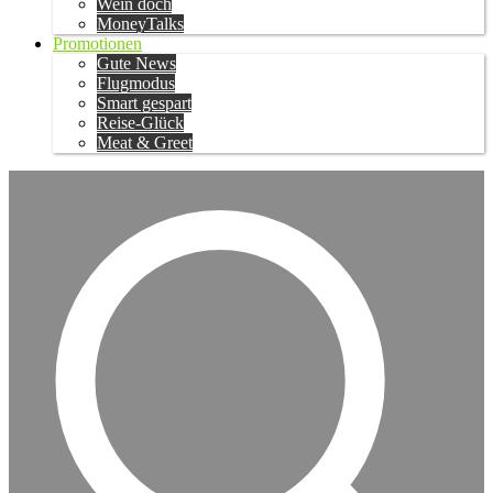
Wein doch
MoneyTalks
Promotionen
Gute News
Flugmodus
Smart gespart
Reise-Glück
Meat & Greet