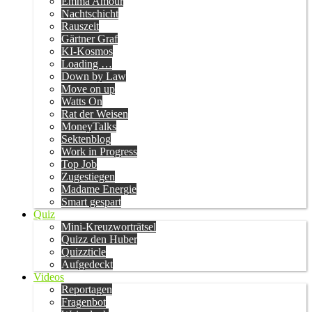
Emma Amour
Nachtschicht
Rauszeit
Gärtner Graf
KI-Kosmos
Loading …
Down by Law
Move on up
Watts On
Rat der Weisen
MoneyTalks
Sektenblog
Work in Progress
Top Job
Zugestiegen
Madame Energie
Smart gespart
Quiz
Mini-Kreuzworträtsel
Quizz den Huber
Quizzticle
Aufgedeckt
Videos
Reportagen
Fragenbot