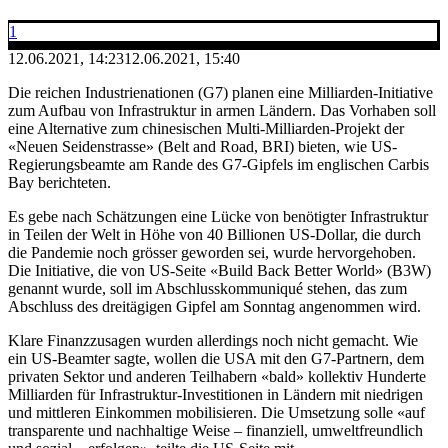
1
12.06.2021, 14:23
12.06.2021, 15:40
Die reichen Industrienationen (G7) planen eine Milliarden-Initiative
zum Aufbau von Infrastruktur in armen Ländern. Das Vorhaben soll
eine Alternative zum chinesischen Multi-Milliarden-Projekt der
«Neuen Seidenstrasse» (Belt and Road, BRI) bieten, wie US-
Regierungsbeamte am Rande des G7-Gipfels im englischen Carbis
Bay berichteten.
Es gebe nach Schätzungen eine Lücke von benötigter Infrastruktur
in Teilen der Welt in Höhe von 40 Billionen US-Dollar, die durch
die Pandemie noch grösser geworden sei, wurde hervorgehoben.
Die Initiative, die von US-Seite «Build Back Better World» (B3W)
genannt wurde, soll im Abschlusskommuniqué stehen, das zum
Abschluss des dreitägigen Gipfel am Sonntag angenommen wird.
Klare Finanzzusagen wurden allerdings noch nicht gemacht. Wie
ein US-Beamter sagte, wollen die USA mit den G7-Partnern, dem
privaten Sektor und anderen Teilhabern «bald» kollektiv Hunderte
Milliarden für Infrastruktur-Investitionen in Ländern mit niedrigen
und mittleren Einkommen mobilisieren. Die Umsetzung solle «auf
transparente und nachhaltige Weise – finanziell, umweltfreundlich