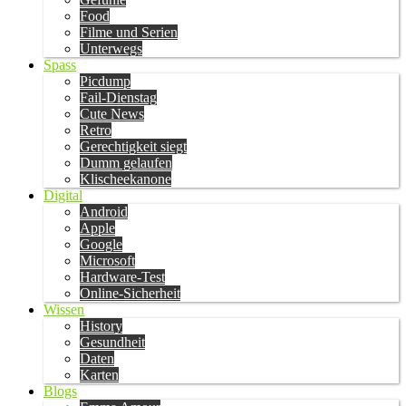
Food
Filme und Serien
Unterwegs
Spass
Picdump
Fail-Dienstag
Cute News
Retro
Gerechtigkeit siegt
Dumm gelaufen
Klischeekanone
Digital
Android
Apple
Google
Microsoft
Hardware-Test
Online-Sicherheit
Wissen
History
Gesundheit
Daten
Karten
Blogs