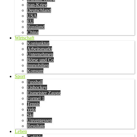
Iran-Krieg
Deutschland
USA
EU
Russland
China
Wirtschaft
Konjunktur
Arbeitsmarkt
Unternehmen
Börse und Co
Immobilien
Konsum
Sport
Fussball
Eishockey
Eismeister Zaugg
Formel 1
Tennis
Velo
Ski
Unvergessen
Resultate
Leben
Gefühle