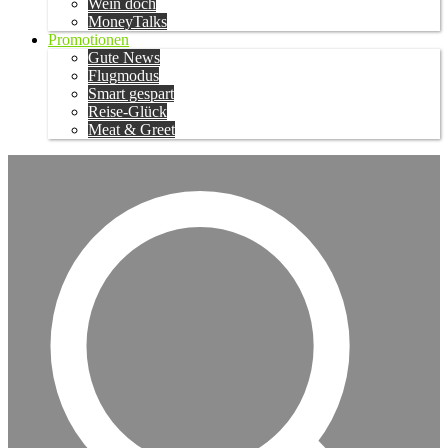
Wein doch
MoneyTalks
Promotionen
Gute News
Flugmodus
Smart gespart
Reise-Glück
Meat & Greet