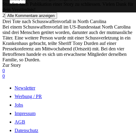
Stunden nach Publikation einer Story zu schliessen. Vielen Dank für
dein Verständnis!
2
Alle Kommentare anzeigen
Drei Tote nach Schusswaffenvorfall in North Carolina
Bei einem Schusswaffenvorfall im US-Bundesstaat North Carolina
sind drei Menschen getötet worden, darunter auch der mutmassliche
Täter. Eine weitere Person wurde mit einer Schussverletzung in ein
Krankenhaus gebracht, teilte Sheriff Tony Durden auf einer
Pressekonferenz am Mittwochabend (Ortszeit) mit. Bei den vier
Betroffenen handele es sich um erwachsene Mitglieder derselben
Familie, so Durden.
Zur Story
0
0
Newsletter
Werbung / PR
Jobs
Impressum
AGB
Datenschutz