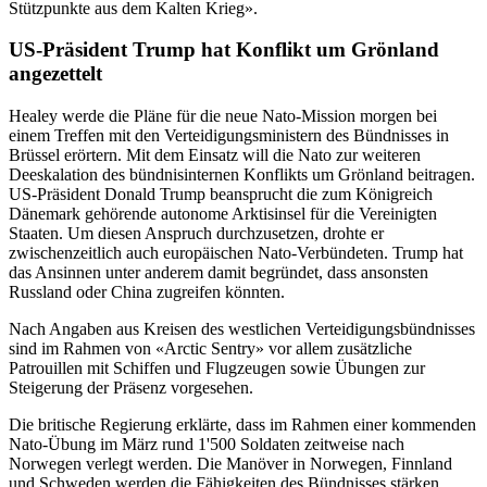
Stützpunkte aus dem Kalten Krieg».
US-Präsident Trump hat Konflikt um Grönland
angezettelt
Healey werde die Pläne für die neue Nato-Mission morgen bei
einem Treffen mit den Verteidigungsministern des Bündnisses in
Brüssel erörtern. Mit dem Einsatz will die Nato zur weiteren
Deeskalation des bündnisinternen Konflikts um Grönland beitragen.
US-Präsident Donald Trump beansprucht die zum Königreich
Dänemark gehörende autonome Arktisinsel für die Vereinigten
Staaten. Um diesen Anspruch durchzusetzen, drohte er
zwischenzeitlich auch europäischen Nato-Verbündeten. Trump hat
das Ansinnen unter anderem damit begründet, dass ansonsten
Russland oder China zugreifen könnten.
Nach Angaben aus Kreisen des westlichen Verteidigungsbündnisses
sind im Rahmen von «Arctic Sentry» vor allem zusätzliche
Patrouillen mit Schiffen und Flugzeugen sowie Übungen zur
Steigerung der Präsenz vorgesehen.
Die britische Regierung erklärte, dass im Rahmen einer kommenden
Nato-Übung im März rund 1'500 Soldaten zeitweise nach
Norwegen verlegt werden. Die Manöver in Norwegen, Finnland
und Schweden werden die Fähigkeiten des Bündnisses stärken,