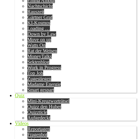
Emma Amour
Nachtschicht
Rauszeit
Gärtner Graf
KI-Kosmos
Loading …
Down by Law
Move on up
Watts On
Rat der Weisen
MoneyTalks
Sektenblog
Work in Progress
Top Job
Zugestiegen
Madame Energie
Smart gespart
Quiz
Mini-Kreuzworträtsel
Quizz den Huber
Quizzticle
Aufgedeckt
Videos
Reportagen
Fragenbot