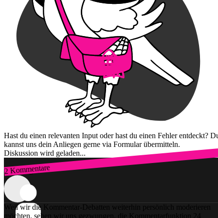
Hast du einen relevanten Input oder hast du einen Fehler entdeckt? D
kannst uns dein Anliegen gerne via Formular übermitteln.
Diskussion wird geladen...
2 Kommentare
Zum Login
Weil wir die Kommentar-Debatten weiterhin persönlich moderieren
möchten, sehen wir uns gezwungen, die Kommentarfunktion 24