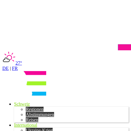
27°
DE
|
FR
Schweiz
Regionen
Abstimmungen
Reisen
International
Ukraine-Krieg