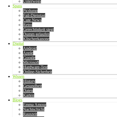
Unterwegs
Spass
Picdump
Fail-Dienstag
Cute News
Retro
Gerechtigkeit siegt
Dumm gelaufen
Klischeekanone
Digital
Android
Apple
Google
Microsoft
Hardware-Test
Online-Sicherheit
Wissen
History
Gesundheit
Daten
Karten
Blogs
Emma Amour
Nachtschicht
Rauszeit