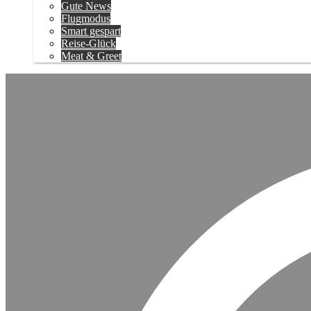
Gute News
Flugmodus
Smart gespart
Reise-Glück
Meat & Greet