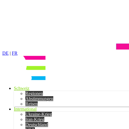
DE
|
FR
Schweiz
Regionen
Abstimmungen
Reisen
International
Ukraine-Krieg
Iran-Krieg
Deutschland