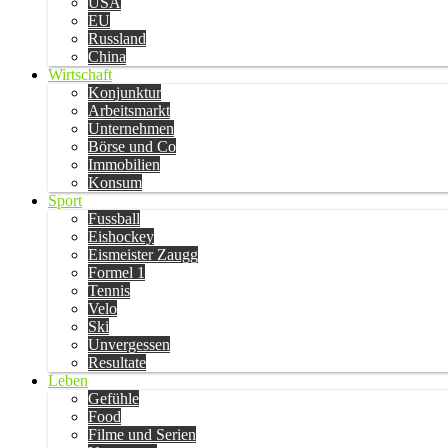
USA
EU
Russland
China
Wirtschaft
Konjunktur
Arbeitsmarkt
Unternehmen
Börse und Co
Immobilien
Konsum
Sport
Fussball
Eishockey
Eismeister Zaugg
Formel 1
Tennis
Velo
Ski
Unvergessen
Resultate
Leben
Gefühle
Food
Filme und Serien