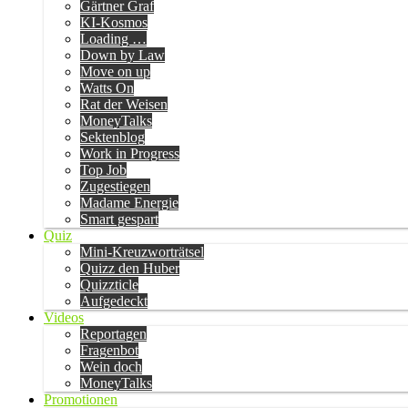
Gärtner Graf
KI-Kosmos
Loading …
Down by Law
Move on up
Watts On
Rat der Weisen
MoneyTalks
Sektenblog
Work in Progress
Top Job
Zugestiegen
Madame Energie
Smart gespart
Quiz
Mini-Kreuzworträtsel
Quizz den Huber
Quizzticle
Aufgedeckt
Videos
Reportagen
Fragenbot
Wein doch
MoneyTalks
Promotionen