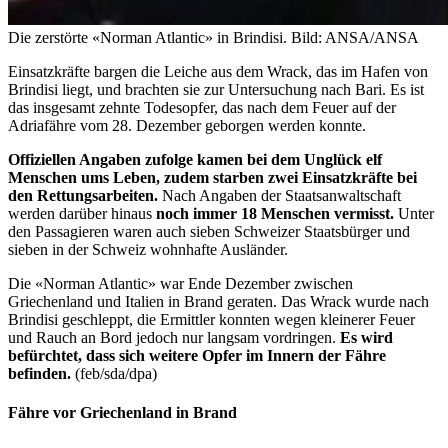
Die zerstörte «Norman Atlantic» in Brindisi.
Bild: ANSA/ANSA
Einsatzkräfte bargen die Leiche aus dem Wrack, das im Hafen von
Brindisi liegt, und brachten sie zur Untersuchung nach Bari. Es ist
das insgesamt zehnte Todesopfer, das nach dem Feuer auf der
Adriafähre vom 28. Dezember geborgen werden konnte.
Offiziellen Angaben zufolge kamen bei dem Unglück elf
Menschen ums Leben, zudem starben zwei Einsatzkräfte bei
den Rettungsarbeiten.
Nach Angaben der Staatsanwaltschaft
werden darüber hinaus
noch immer 18 Menschen vermisst.
Unter
den Passagieren waren auch sieben Schweizer Staatsbürger und
sieben in der Schweiz wohnhafte Ausländer.
Die «Norman Atlantic» war Ende Dezember zwischen
Griechenland und Italien in Brand geraten. Das Wrack wurde nach
Brindisi geschleppt, die Ermittler konnten wegen kleinerer Feuer
und Rauch an Bord jedoch nur langsam vordringen.
Es wird
befürchtet, dass sich weitere Opfer im Innern der Fähre
befinden.
(feb/sda/dpa)
Fähre vor Griechenland in Brand