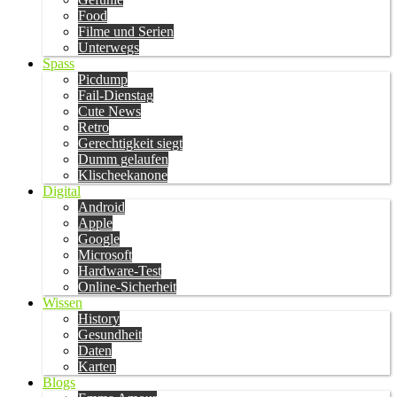
Food
Filme und Serien
Unterwegs
Spass
Picdump
Fail-Dienstag
Cute News
Retro
Gerechtigkeit siegt
Dumm gelaufen
Klischeekanone
Digital
Android
Apple
Google
Microsoft
Hardware-Test
Online-Sicherheit
Wissen
History
Gesundheit
Daten
Karten
Blogs