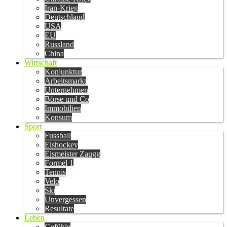
Iran-Krieg
Deutschland
USA
EU
Russland
China
Wirtschaft
Konjunktur
Arbeitsmarkt
Unternehmen
Börse und Co
Immobilien
Konsum
Sport
Fussball
Eishockey
Eismeister Zaugg
Formel 1
Tennis
Velo
Ski
Unvergessen
Resultate
Leben
Gefühle