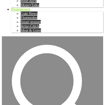
Wein doch
MoneyTalks
Promotionen
Gute News
Flugmodus
Smart gespart
Reise-Glück
Meat & Greet