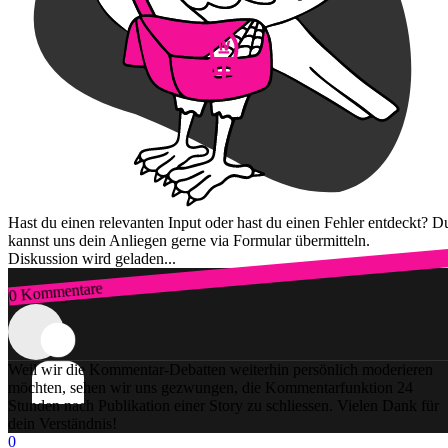
Hast du einen relevanten Input oder hast du einen Fehler entdeckt? D
kannst uns dein Anliegen gerne via Formular übermitteln.
Diskussion wird geladen...
0 Kommentare
Zum Login
Weil wir die Kommentar-Debatten weiterhin persönlich moderieren
möchten, sehen wir uns gezwungen, die Kommentarfunktion 24
Stunden nach Publikation einer Story zu schliessen. Vielen Dank für
dein Verständnis!
0