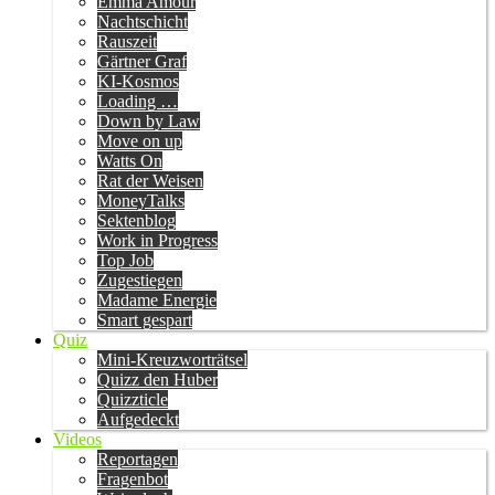
Emma Amour
Nachtschicht
Rauszeit
Gärtner Graf
KI-Kosmos
Loading …
Down by Law
Move on up
Watts On
Rat der Weisen
MoneyTalks
Sektenblog
Work in Progress
Top Job
Zugestiegen
Madame Energie
Smart gespart
Quiz
Mini-Kreuzworträtsel
Quizz den Huber
Quizzticle
Aufgedeckt
Videos
Reportagen
Fragenbot