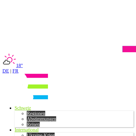
18°
DE
|
FR
Schweiz
Regionen
Abstimmungen
Reisen
International
Ukraine-Krieg