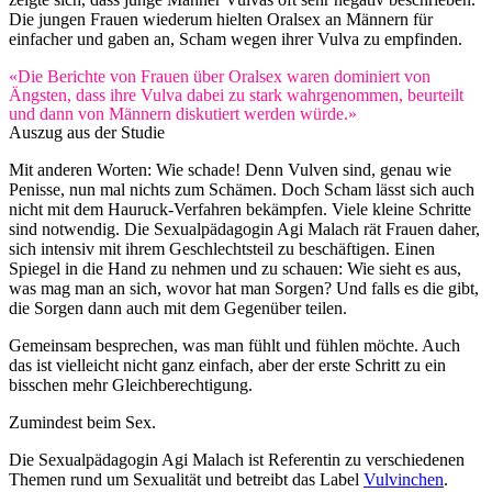
Die jungen Frauen wiederum hielten Oralsex an Männern für
einfacher und gaben an, Scham wegen ihrer Vulva zu empfinden.
«Die Berichte von Frauen über Oralsex waren dominiert von
Ängsten, dass ihre Vulva dabei zu stark wahrgenommen, beurteilt
und dann von Männern diskutiert werden würde.»
Auszug aus der Studie
Mit anderen Worten: Wie schade! Denn Vulven sind, genau wie
Penisse, nun mal nichts zum Schämen. Doch Scham lässt sich auch
nicht mit dem Hauruck-Verfahren bekämpfen. Viele kleine Schritte
sind notwendig. Die Sexualpädagogin Agi Malach rät Frauen daher,
sich intensiv mit ihrem Geschlechtsteil zu beschäftigen. Einen
Spiegel in die Hand zu nehmen und zu schauen: Wie sieht es aus,
was mag man an sich, wovor hat man Sorgen? Und falls es die gibt,
die Sorgen dann auch mit dem Gegenüber teilen.
Gemeinsam besprechen, was man fühlt und fühlen möchte. Auch
das ist vielleicht nicht ganz einfach, aber der erste Schritt zu ein
bisschen mehr Gleichberechtigung.
Zumindest beim Sex.
Die Sexualpädagogin Agi Malach ist Referentin zu verschiedenen
Themen rund um Sexualität und betreibt das Label
Vulvinchen
.