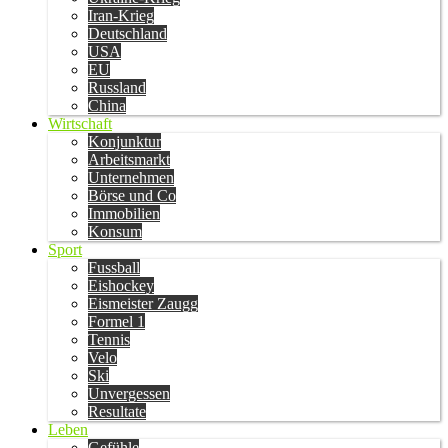
Iran-Krieg
Deutschland
USA
EU
Russland
China
Wirtschaft
Konjunktur
Arbeitsmarkt
Unternehmen
Börse und Co
Immobilien
Konsum
Sport
Fussball
Eishockey
Eismeister Zaugg
Formel 1
Tennis
Velo
Ski
Unvergessen
Resultate
Leben
Gefühle