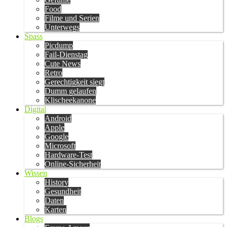
Food
Filme und Serien
Unterwegs
Spass
Picdump
Fail-Dienstag
Cute News
Retro
Gerechtigkeit siegt
Dumm gelaufen
Klischeekanone
Digital
Android
Apple
Google
Microsoft
Hardware-Test
Online-Sicherheit
Wissen
History
Gesundheit
Daten
Karten
Blogs