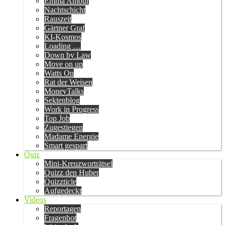
Emma Amour
Nachtschicht
Rauszeit
Gärtner Graf
KI-Kosmos
Loading …
Down by Law
Move on up
Watts On
Rat der Weisen
MoneyTalks
Sektenblog
Work in Progress
Top Job
Zugestiegen
Madame Energie
Smart gespart
Quiz
Mini-Kreuzworträtsel
Quizz den Huber
Quizzticle
Aufgedeckt
Videos
Reportagen
Fragenbot