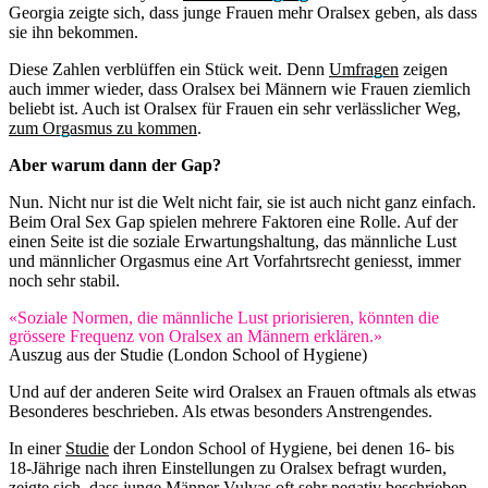
Georgia zeigte sich, dass junge Frauen mehr Oralsex geben, als dass
sie ihn bekommen.
Diese Zahlen verblüffen ein Stück weit. Denn
Umfragen
zeigen
auch immer wieder, dass Oralsex bei Männern wie Frauen ziemlich
beliebt ist. Auch ist Oralsex für Frauen ein sehr verlässlicher Weg,
zum Orgasmus zu kommen
.
Aber warum dann der Gap?
Nun. Nicht nur ist die Welt nicht fair, sie ist auch nicht ganz einfach.
Beim Oral Sex Gap spielen mehrere Faktoren eine Rolle. Auf der
einen Seite ist die soziale Erwartungshaltung, das männliche Lust
und männlicher Orgasmus eine Art Vorfahrtsrecht geniesst, immer
noch sehr stabil.
«Soziale Normen, die männliche Lust priorisieren, könnten die
grössere Frequenz von Oralsex an Männern erklären.»
Auszug aus der Studie (London School of Hygiene)
Und auf der anderen Seite wird Oralsex an Frauen oftmals als etwas
Besonderes beschrieben. Als etwas besonders Anstrengendes.
In einer
Studie
der London School of Hygiene, bei denen 16- bis
18-Jährige nach ihren Einstellungen zu Oralsex befragt wurden,
zeigte sich, dass junge Männer Vulvas oft sehr negativ beschrieben.