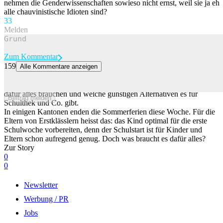
nehmen die Genderwissenschaften sowieso nicht ernst, weil sie ja eh
alle chauvinistische Idioten sind?
3
3
Melden
Zum Kommentar
159
Alle Kommentare anzeigen
Das braucht dein Kind für den Schulanfang
Viele Kinder gehen am Montag das erste Mal zur Schule. Was sie
dafür alles brauchen und welche günstigen Alternativen es für
Beitrag melden
Schulthek und Co. gibt.
In einigen Kantonen enden die Sommerferien diese Woche. Für die
Eltern von Erstklässlern heisst das: das Kind optimal für die erste
Schulwoche vorbereiten, denn der Schulstart ist für Kinder und
Eltern schon aufregend genug. Doch was braucht es dafür alles?
Zur Story
0
0
Newsletter
Werbung / PR
Jobs