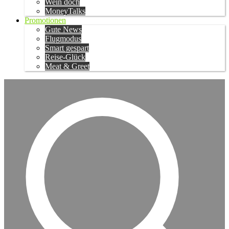
Wein doch
MoneyTalks
Promotionen
Gute News
Flugmodus
Smart gespart
Reise-Glück
Meat & Greet