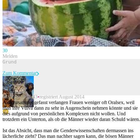
3
0
Melden
Zum Kommentar
Pafeld
28.07.2019 16:43
registriert August 2014
Beitrag melden
Also zusammengefasst verlangen Frauen weniger oft Oralsex, weil
man ihre Vulva dann zu sehr in Augenschein nehmen könnte und sie
dies aufgrund von persönlichen Komplexen nicht wollen. Und
trotzdem ein Unterton, als ob die Männer wieder daran Schuld wären.
Ist das Absicht, dass man die Genderwissenschaften dermassen ins
lächerliche zieht? Das man nachher sagen kann, die bösen Männer