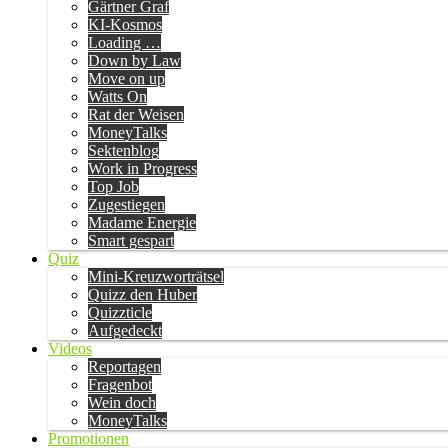
Gärtner Graf
KI-Kosmos
Loading …
Down by Law
Move on up
Watts On
Rat der Weisen
MoneyTalks
Sektenblog
Work in Progress
Top Job
Zugestiegen
Madame Energie
Smart gespart
Quiz
Mini-Kreuzworträtsel
Quizz den Huber
Quizzticle
Aufgedeckt
Videos
Reportagen
Fragenbot
Wein doch
MoneyTalks
Promotionen