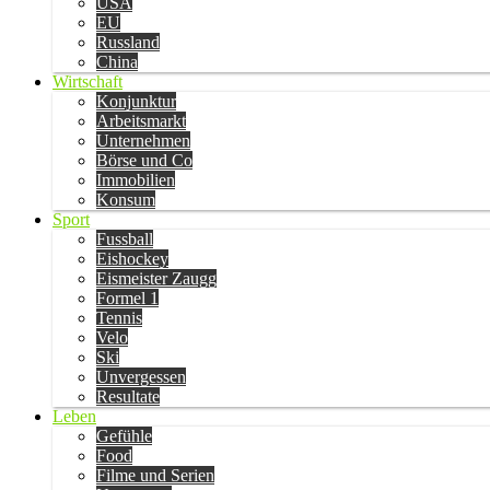
USA
EU
Russland
China
Wirtschaft
Konjunktur
Arbeitsmarkt
Unternehmen
Börse und Co
Immobilien
Konsum
Sport
Fussball
Eishockey
Eismeister Zaugg
Formel 1
Tennis
Velo
Ski
Unvergessen
Resultate
Leben
Gefühle
Food
Filme und Serien