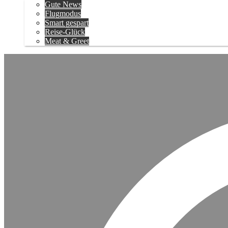
Gute News
Flugmodus
Smart gespart
Reise-Glück
Meat & Greet