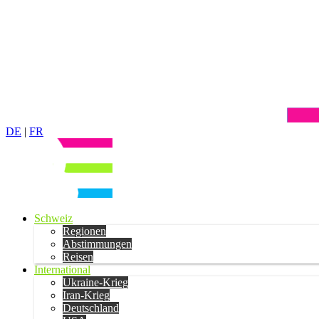
DE
|
FR
Schweiz
Regionen
Abstimmungen
Reisen
International
Ukraine-Krieg
Iran-Krieg
Deutschland