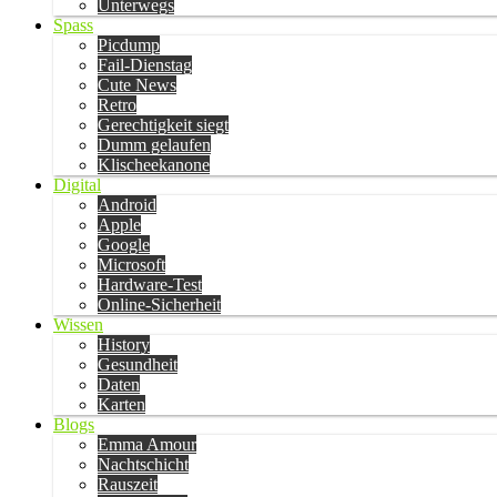
Unterwegs
Spass
Picdump
Fail-Dienstag
Cute News
Retro
Gerechtigkeit siegt
Dumm gelaufen
Klischeekanone
Digital
Android
Apple
Google
Microsoft
Hardware-Test
Online-Sicherheit
Wissen
History
Gesundheit
Daten
Karten
Blogs
Emma Amour
Nachtschicht
Rauszeit