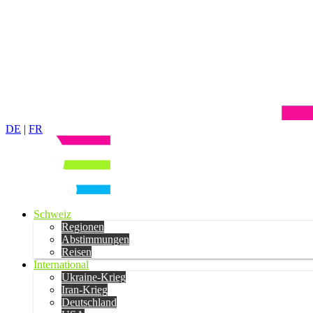
DE
|
FR
Schweiz
Regionen
Abstimmungen
Reisen
International
Ukraine-Krieg
Iran-Krieg
Deutschland