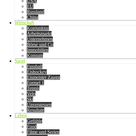
USA
EU
Russland
China
Wirtschaft
Konjunktur
Arbeitsmarkt
Unternehmen
Börse und Co
Immobilien
Konsum
Sport
Fussball
Eishockey
Eismeister Zaugg
Formel 1
Tennis
Velo
Ski
Unvergessen
Resultate
Leben
Gefühle
Food
Filme und Serien