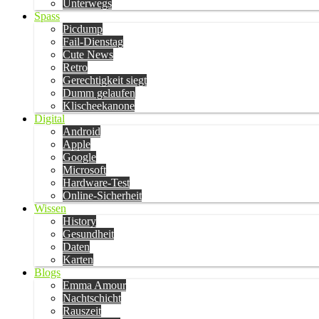
Unterwegs
Spass
Picdump
Fail-Dienstag
Cute News
Retro
Gerechtigkeit siegt
Dumm gelaufen
Klischeekanone
Digital
Android
Apple
Google
Microsoft
Hardware-Test
Online-Sicherheit
Wissen
History
Gesundheit
Daten
Karten
Blogs
Emma Amour
Nachtschicht
Rauszeit