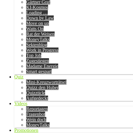
Gärtner Graf
KI-Kosmos
Loading …
Down by Law
Move on up
Watts On
Rat der Weisen
MoneyTalks
Sektenblog
Work in Progress
Top Job
Zugestiegen
Madame Energie
Smart gespart
Quiz
Mini-Kreuzworträtsel
Quizz den Huber
Quizzticle
Aufgedeckt
Videos
Reportagen
Fragenbot
Wein doch
MoneyTalks
Promotionen