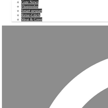
Gute News
Flugmodus
Smart gespart
Reise-Glück
Meat & Greet