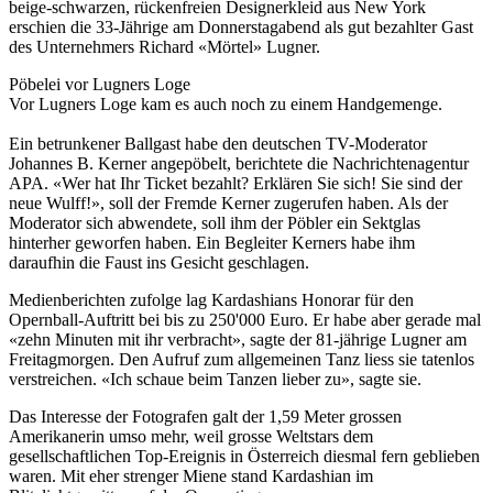
beige-schwarzen, rückenfreien Designerkleid aus New York
erschien die 33-Jährige am Donnerstagabend als gut bezahlter Gast
des Unternehmers Richard «Mörtel» Lugner.
Pöbelei vor Lugners Loge
Vor Lugners Loge kam es auch noch zu einem Handgemenge.
Ein betrunkener Ballgast habe den deutschen TV-Moderator
Johannes B. Kerner angepöbelt, berichtete die Nachrichtenagentur
APA. «Wer hat Ihr Ticket bezahlt? Erklären Sie sich! Sie sind der
neue Wulff!», soll der Fremde Kerner zugerufen haben. Als der
Moderator sich abwendete, soll ihm der Pöbler ein Sektglas
hinterher geworfen haben. Ein Begleiter Kerners habe ihm
daraufhin die Faust ins Gesicht geschlagen.
Medienberichten zufolge lag Kardashians Honorar für den
Opernball-Auftritt bei bis zu 250'000 Euro. Er habe aber gerade mal
«zehn Minuten mit ihr verbracht», sagte der 81-jährige Lugner am
Freitagmorgen. Den Aufruf zum allgemeinen Tanz liess sie tatenlos
verstreichen. «Ich schaue beim Tanzen lieber zu», sagte sie.
Das Interesse der Fotografen galt der 1,59 Meter grossen
Amerikanerin umso mehr, weil grosse Weltstars dem
gesellschaftlichen Top-Ereignis in Österreich diesmal fern geblieben
waren. Mit eher strenger Miene stand Kardashian im