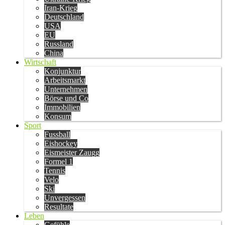
Iran-Krieg
Deutschland
USA
EU
Russland
China
Wirtschaft
Konjunktur
Arbeitsmarkt
Unternehmen
Börse und Co
Immobilien
Konsum
Sport
Fussball
Eishockey
Eismeister Zaugg
Formel 1
Tennis
Velo
Ski
Unvergessen
Resultate
Leben
Gefühle