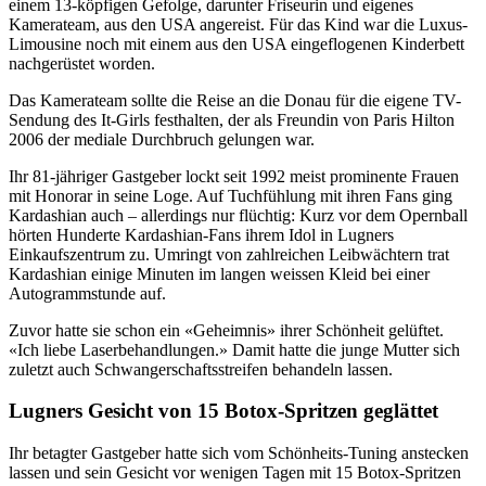
einem 13-köpfigen Gefolge, darunter Friseurin und eigenes
Kamerateam, aus den USA angereist. Für das Kind war die Luxus-
Limousine noch mit einem aus den USA eingeflogenen Kinderbett
nachgerüstet worden.
Das Kamerateam sollte die Reise an die Donau für die eigene TV-
Sendung des It-Girls festhalten, der als Freundin von Paris Hilton
2006 der mediale Durchbruch gelungen war.
Ihr 81-jähriger Gastgeber lockt seit 1992 meist prominente Frauen
mit Honorar in seine Loge. Auf Tuchfühlung mit ihren Fans ging
Kardashian auch – allerdings nur flüchtig: Kurz vor dem Opernball
hörten Hunderte Kardashian-Fans ihrem Idol in Lugners
Einkaufszentrum zu. Umringt von zahlreichen Leibwächtern trat
Kardashian einige Minuten im langen weissen Kleid bei einer
Autogrammstunde auf.
Zuvor hatte sie schon ein «Geheimnis» ihrer Schönheit gelüftet.
«Ich liebe Laserbehandlungen.» Damit hatte die junge Mutter sich
zuletzt auch Schwangerschaftsstreifen behandeln lassen.
Lugners Gesicht von 15 Botox-Spritzen geglättet
Ihr betagter Gastgeber hatte sich vom Schönheits-Tuning anstecken
lassen und sein Gesicht vor wenigen Tagen mit 15 Botox-Spritzen