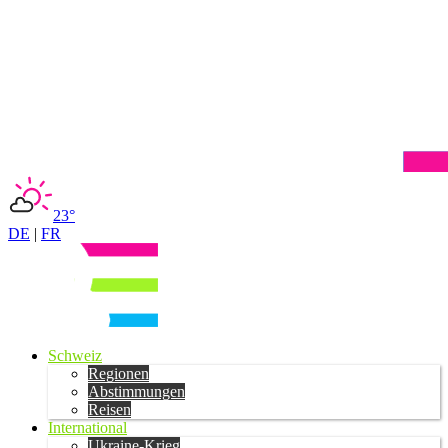
23°
DE
|
FR
Schweiz
Regionen
Abstimmungen
Reisen
International
Ukraine-Krieg