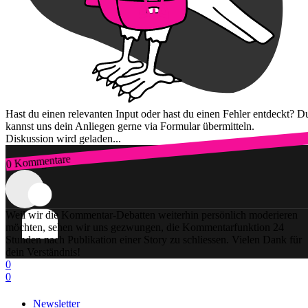
Hast du einen relevanten Input oder hast du einen Fehler entdeckt? D
kannst uns dein Anliegen gerne via Formular übermitteln.
Diskussion wird geladen...
0 Kommentare
Zum Login
Weil wir die Kommentar-Debatten weiterhin persönlich moderieren
möchten, sehen wir uns gezwungen, die Kommentarfunktion 24
Stunden nach Publikation einer Story zu schliessen. Vielen Dank für
dein Verständnis!
0
0
Newsletter