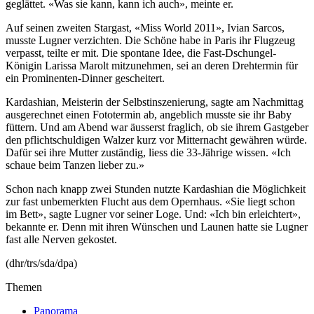
geglättet. «Was sie kann, kann ich auch», meinte er.
Auf seinen zweiten Stargast, «Miss World 2011», Ivian Sarcos,
musste Lugner verzichten. Die Schöne habe in Paris ihr Flugzeug
verpasst, teilte er mit. Die spontane Idee, die Fast-Dschungel-
Königin Larissa Marolt mitzunehmen, sei an deren Drehtermin für
ein Prominenten-Dinner gescheitert.
Kardashian, Meisterin der Selbstinszenierung, sagte am Nachmittag
ausgerechnet einen Fototermin ab, angeblich musste sie ihr Baby
füttern. Und am Abend war äusserst fraglich, ob sie ihrem Gastgeber
den pflichtschuldigen Walzer kurz vor Mitternacht gewähren würde.
Dafür sei ihre Mutter zuständig, liess die 33-Jährige wissen. «Ich
schaue beim Tanzen lieber zu.»
Schon nach knapp zwei Stunden nutzte Kardashian die Möglichkeit
zur fast unbemerkten Flucht aus dem Opernhaus. «Sie liegt schon
im Bett», sagte Lugner vor seiner Loge. Und: «Ich bin erleichtert»,
bekannte er. Denn mit ihren Wünschen und Launen hatte sie Lugner
fast alle Nerven gekostet.
(dhr/trs/sda/dpa)
Themen
Panorama