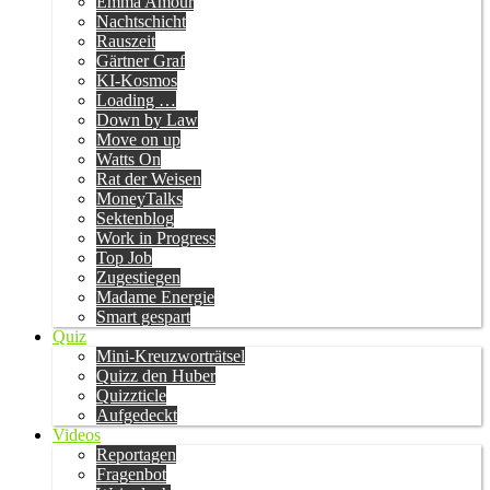
Emma Amour
Nachtschicht
Rauszeit
Gärtner Graf
KI-Kosmos
Loading …
Down by Law
Move on up
Watts On
Rat der Weisen
MoneyTalks
Sektenblog
Work in Progress
Top Job
Zugestiegen
Madame Energie
Smart gespart
Quiz
Mini-Kreuzworträtsel
Quizz den Huber
Quizzticle
Aufgedeckt
Videos
Reportagen
Fragenbot