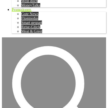
Wein doch
MoneyTalks
Promotionen
Gute News
Flugmodus
Smart gespart
Reise-Glück
Meat & Greet