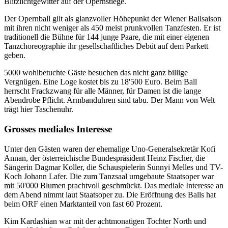
Blitzlichtgewitter auf der Opernstiege.
Der Opernball gilt als glanzvoller Höhepunkt der Wiener Ballsaison
mit ihren nicht weniger als 450 meist prunkvollen Tanzfesten. Er ist
traditionell die Bühne für 144 junge Paare, die mit einer eigenen
Tanzchoreographie ihr gesellschaftliches Debüt auf dem Parkett
geben.
5000 wohlbetuchte Gäste besuchen das nicht ganz billige
Vergnügen. Eine Loge kostet bis zu 18'500 Euro. Beim Ball
herrscht Frackzwang für alle Männer, für Damen ist die lange
Abendrobe Pflicht. Armbanduhren sind tabu. Der Mann von Welt
trägt hier Taschenuhr.
Grosses mediales Interesse
Unter den Gästen waren der ehemalige Uno-Generalsekretär Kofi
Annan, der österreichische Bundespräsident Heinz Fischer, die
Sängerin Dagmar Koller, die Schauspielerin Sunnyi Melles und TV-
Koch Johann Lafer. Die zum Tanzsaal umgebaute Staatsoper war
mit 50'000 Blumen prachtvoll geschmückt. Das mediale Interesse an
dem Abend nimmt laut Staatsoper zu. Die Eröffnung des Balls hat
beim ORF einen Marktanteil von fast 60 Prozent.
Kim Kardashian war mit der achtmonatigen Tochter North und