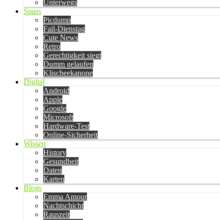
Unterwegs
Spass
Picdump
Fail-Dienstag
Cute News
Retro
Gerechtigkeit siegt
Dumm gelaufen
Klischeekanone
Digital
Android
Apple
Google
Microsoft
Hardware-Test
Online-Sicherheit
Wissen
History
Gesundheit
Daten
Karten
Blogs
Emma Amour
Nachtschicht
Rauszeit