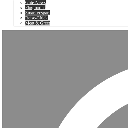
Gute News
Flugmodus
Smart gespart
Reise-Glück
Meat & Greet