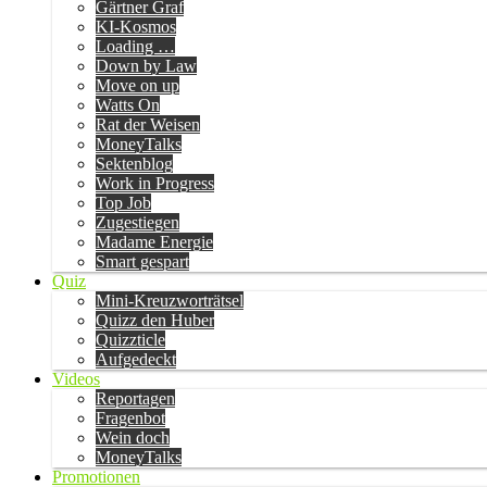
Gärtner Graf
KI-Kosmos
Loading …
Down by Law
Move on up
Watts On
Rat der Weisen
MoneyTalks
Sektenblog
Work in Progress
Top Job
Zugestiegen
Madame Energie
Smart gespart
Quiz
Mini-Kreuzworträtsel
Quizz den Huber
Quizzticle
Aufgedeckt
Videos
Reportagen
Fragenbot
Wein doch
MoneyTalks
Promotionen