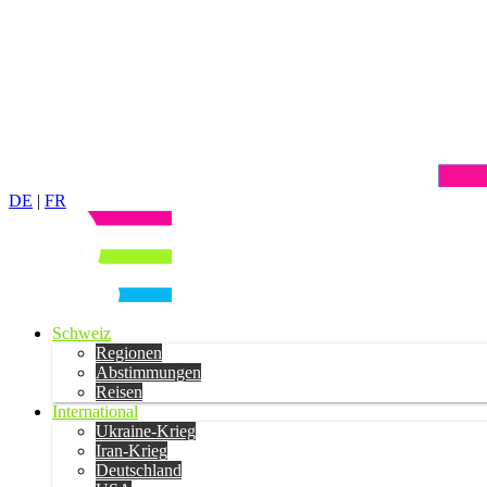
DE
|
FR
Schweiz
Regionen
Abstimmungen
Reisen
International
Ukraine-Krieg
Iran-Krieg
Deutschland