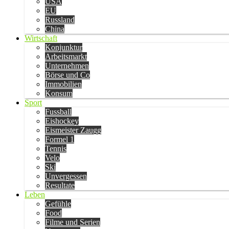
USA
EU
Russland
China
Wirtschaft
Konjunktur
Arbeitsmarkt
Unternehmen
Börse und Co
Immobilien
Konsum
Sport
Fussball
Eishockey
Eismeister Zaugg
Formel 1
Tennis
Velo
Ski
Unvergessen
Resultate
Leben
Gefühle
Food
Filme und Serien